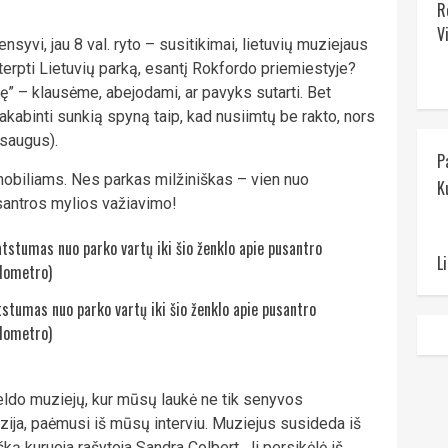
R
V
nsyvi, jau 8 val. ryto – susitikimai, lietuvių muziejaus
įterpti Lietuvių parką, esantį Rokfordo priemiestyje?
lę” – klausėme, abejodami, ar pavyks sutarti. Bet
kabinti sunkią spyną taip, kad nusiimtų be rakto, nors
 saugus).
P
omobiliams. Nes parkas milžiniškas – vien nuo
K
usantros mylios važiavimo!
L
tstumas nuo parko vartų iki šio ženklo apie pusantro
ilometro)
veldo muziejų, kur mūsų laukė ne tik senyvos
izija, paėmusi iš mūsų interviu. Muziejus susideda iš
šką kuruoja rašytoja Sandra Colbert. Ji persikėlė iš