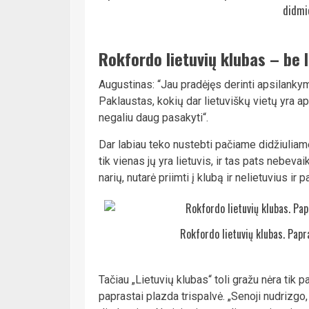
didmie
Rokfordo lietuvių klubas – be l
Augustinas: “Jau pradėjęs derinti apsilanky
Paklaustas, kokių dar lietuviškų vietų yra apy
negaliu daug pasakyti“.
Dar labiau teko nustebti pačiame didžiuliame
tik vienas jų yra lietuvis, ir tas pats nebeva
narių, nutarė priimti į klubą ir nelietuvius ir
Rokfordo lietuvių klubas. Papra
Tačiau „Lietuvių klubas“ toli gražu nėra tik p
paprastai plazda trispalvė. „Senoji nudrizgo,