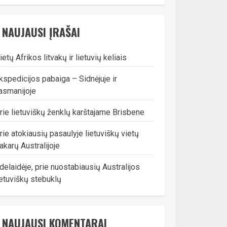
NAUJAUSI ĮRAŠAI
ietų Afrikos litvakų ir lietuvių keliais
kspedicijos pabaiga – Sidnėjuje ir
asmanijoje
rie lietuviškų ženklų karštajame Brisbene
rie atokiausių pasaulyje lietuviškų vietų
akarų Australijoje
delaidėje, prie nuostabiausių Australijos
ietuviškų stebuklų
NAUJAUSI KOMENTARAI