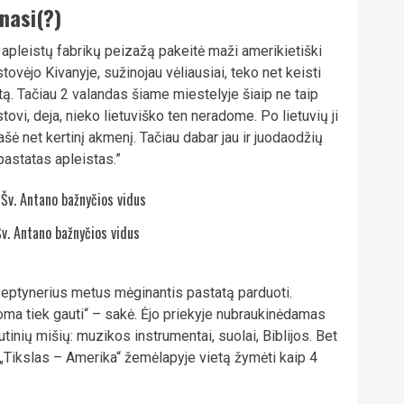
nasi(?)
 apleistų fabrikų peizažą pakeitė maži amerikietiški
stovėjo Kivanyje, sužinojau vėliausiai, teko net keisti
ą. Tačiau 2 valandas šiame miestelyje šiaip ne taip
ovi, deja, nieko lietuviško ten neradome. Po lietuvių ji
ašė net kertinį akmenį. Tačiau dabar jau ir juodaodžių
astatas apleistas.”
Šv. Antano bažnyčios vidus
 septynerius metus mėginantis pastatą parduoti.
ma tiek gauti“ – sakė. Ėjo priekyje nubraukinėdamas
utinių mišių: muzikos instrumentai, suolai, Biblijos. Bet
 „Tikslas – Amerika“ žemėlapyje vietą žymėti kaip 4