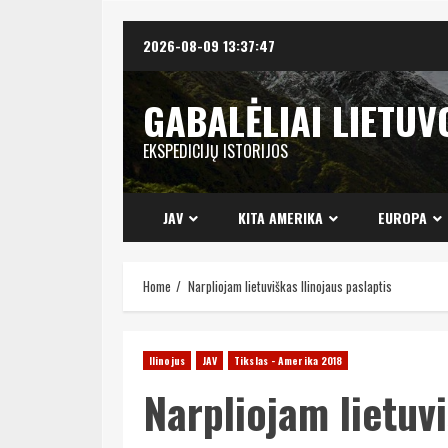
Skip
2026-08-09
13:37:48
to
content
GABALĖLIAI LIETUV
EKSPEDICIJŲ ISTORIJOS
JAV
KITA AMERIKA
EUROPA
Home
Narpliojam lietuviškas Ilinojaus paslaptis
Ilinojus
JAV
Tikslas - Amerika 2018
Narpliojam lietuvi