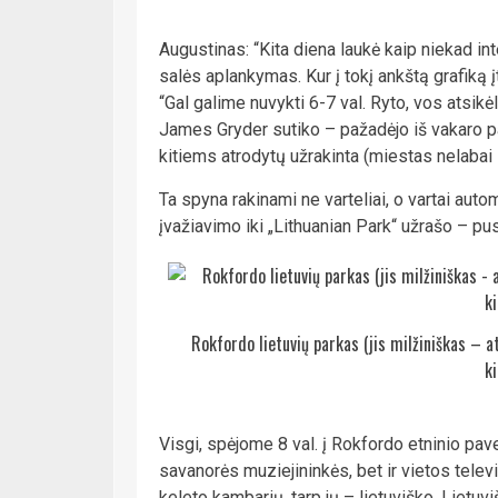
Augustinas: “Kita diena laukė kaip niekad inte
salės aplankymas. Kur į tokį ankštą grafiką 
“Gal galime nuvykti 6-7 val. Ryto, vos atsikė
James Gryder sutiko – pažadėjo iš vakaro pa
kitiems atrodytų užrakinta (miestas nelabai
Ta spyna rakinami ne varteliai, o vartai aut
įvažiavimo iki „Lithuanian Park“ užrašo – p
Rokfordo lietuvių parkas (jis milžiniškas – a
k
Visgi, spėjome 8 val. į Rokfordo etninio pa
savanorės muziejininkės, bet ir vietos telev
keleto kambarių, tarp jų – lietuviško. Lietuvi