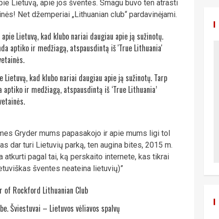
apie Lietuvą, apie jos šventes. Smagu buvo ten atrasti
inės! Net džemperiai „Lithuanian club“ pardavinėjami.
 Lietuvą, kad klubo nariai daugiau apie ją sužinotų. Tarp
aptiko ir medžiagą, atspausdintą iš ‘True Lithuania’
vetainės.
James Gryder mums papasakojo ir apie mums ligi tol
as dar turi Lietuvių parką, ten augina bites, 2015 m.
atkurti pagal tai, ką perskaito internete, kas tikrai
lietuviškas šventes neateina lietuvių)”
be. Šviestuvai – Lietuvos vėliavos spalvų