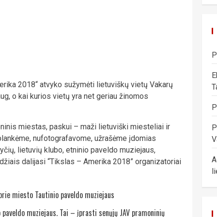
P
E
erika 2018“ atvyko sužymėti lietuviškų vietų Vakarų
T
daug, o kai kurios vietų yra net geriau žinomos
P
nis miestas, paskui – maži lietuviški miesteliai ir
P
n aplankėme, nufotografavome, užrašėme įdomias
V
nyčių, lietuvių klubo, etninio paveldo muziejaus,
A
ūdžiais dalijasi “Tikslas – Amerika 2018” organizatoriai
l
 paveldo muziejaus. Tai – įprasti senųjų JAV pramoninių