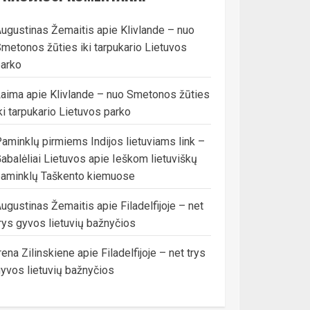
ugustinas Žemaitis
apie
Klivlande – nuo
metonos žūties iki tarpukario Lietuvos
arko
Laima
apie
Klivlande – nuo Smetonos žūties
ki tarpukario Lietuvos parko
aminklų pirmiems Indijos lietuviams link –
abalėliai Lietuvos
apie
Ieškom lietuviškų
aminklų Taškento kiemuose
ugustinas Žemaitis
apie
Filadelfijoje – net
rys gyvos lietuvių bažnyčios
rena Zilinskiene
apie
Filadelfijoje – net trys
yvos lietuvių bažnyčios