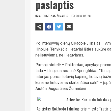
paslaptis
AUGUSTINAS ŽEMAITIS
2018-08-28
Po intensyvių dienų Čikagoje „Tikslas – Am
Ilinojuje. Tenykščiai lietuviai išties sukūrė 
nelietuviams, nei lietuviams.
Pirmoji stotelė – Rokfordas, apnykęs pramoni
tada – Ilinojaus sostinė Springfildas. “Te
istorijas poros lietuvių kapinių, lietuvių baž
kuriame lietuviams skirta ištisa salė” – įsp
Aistė ir Augustinas Žemaičiai.
Apleistas Rokfordo fabrikas prie miesto Tautinio