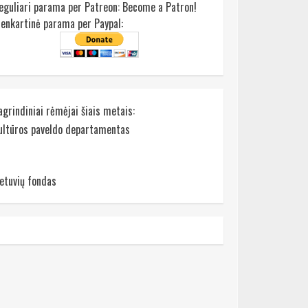
eguliari parama per Patreon:
Become a Patron!
ienkartinė parama per Paypal:
agrindiniai rėmėjai šiais metais:
ultūros paveldo departamentas
ietuvių fondas