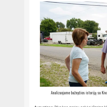
Analizuojame bažnyčios istoriją su Kiva