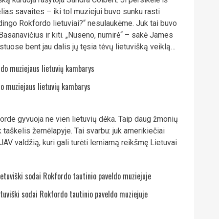
lias savaites – iki tol muziejui buvo sunku rasti
dingo Rokfordo lietuviai?“ nesulaukėme. Juk tai buvo
si Basanavičius ir kiti. „Nuseno, numirė“ – sakė James
stuose bent jau dalis jų tęsia tėvų lietuvišką veiklą…
do muziejaus lietuvių kambarys
forde gyvuoja ne vien lietuvių dėka. Taip daug žmonių
 taškelis žemėlapyje. Tai svarbu: juk amerikiečiai
a JAV valdžią, kuri gali turėti lemiamą reikšmę Lietuvai
ietuviški sodai Rokfordo tautinio paveldo muziejuje