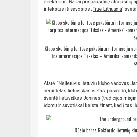
direktorius. Nariai prispausdinę straipsnių 
ir tekstus iš savosios „
True Lithuania
“ sveta
Klubo skelbimų lentose pakabinta informacija apie
tos informacijos ‘Tikslas – Amerika’ komanda 
s
Aistė: “Nelietuvis lietuvių klubo vadovas 
negirdėtas lietuviškas vietas: pasirodo, klub
šventė lietuviškas Jonines (tradicijas mėgina 
įdomu ir savotiškai keista žinant, kad į tas 
Rūsio baras Rokfordo lietuvių klu