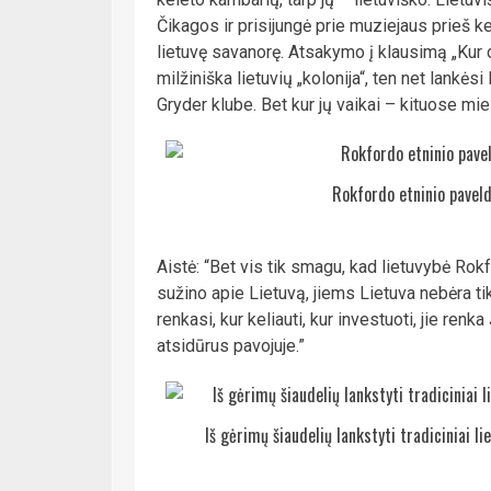
Čikagos ir prisijungė prie muziejaus prieš ke
lietuvę savanorę. Atsakymo į klausimą „Kur 
milžiniška lietuvių „kolonija“, ten net lankė
Gryder klube. Bet kur jų vaikai – kituose mie
Rokfordo etninio pavel
Aistė: “Bet vis tik smagu, kad lietuvybė Rok
sužino apie Lietuvą, jiems Lietuva nebėra tik
renkasi, kur keliauti, kur investuoti, jie renk
atsidūrus pavojuje.”
Iš gėrimų šiaudelių lankstyti tradiciniai l