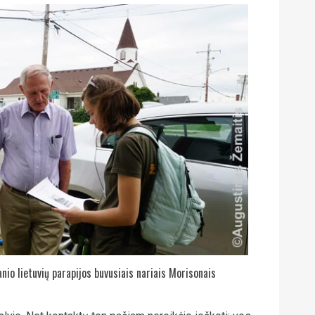
nio lietuvių parapijos buvusiais nariais Morisonais