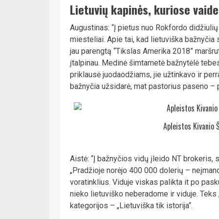
Lietuvių kapinės, kuriose vaide
Augustinas: “Į pietus nuo Rokfordo didžiulių
miesteliai. Apie tai, kad lietuviška bažnyčia 
jau parengtą “Tikslas Amerika 2018” maršrut
įtalpinau. Medinė šimtametė bažnytėlė tebest
priklausė juodaodžiams, jie užtinkavo ir perr
bažnyčia užsidarė, mat pastorius paseno – p
Apleistos Kivanio 
Aistė: “Į bažnyčios vidų įleido NT brokeris,
„Pradžioje norėjo 400 000 dolerių – neįmano
voratinklius. Viduje viskas palikta it po pask
nieko lietuviško neberadome ir viduje. Teks
kategorijos – „Lietuviška tik istorija“.