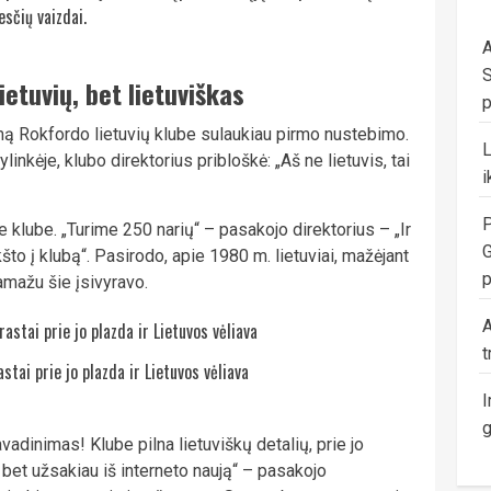
sčių vaizdai.
A
S
ietuvių, bet lietuviškas
p
mą Rokfordo lietuvių klube sulaukiau pirmo nustebimo.
linkėje, klubo direktorius pribloškė: „Aš ne lietuvis, tai
i
P
 klube. „Turime 250 narių“ – pasakojo direktorius – „Ir
G
ikšto į klubą“. Pasirodo, apie 1980 m. lietuviai, mažėjant
p
 pamažu šie įsivyravo.
A
t
stai prie jo plazda ir Lietuvos vėliava
I
g
avadinimas! Klube pilna lietuviškų detalių, prie jo
 bet užsakiau iš interneto naują“ – pasakojo