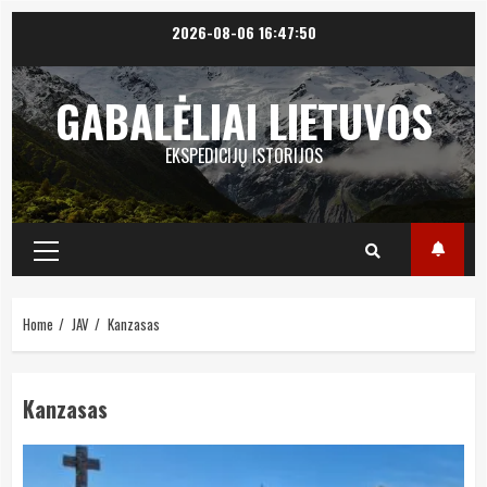
Skip
2026-08-06
16:47:50
to
content
GABALĖLIAI LIETUVOS
EKSPEDICIJŲ ISTORIJOS
Primary
Menu
Home
JAV
Kanzasas
Kanzasas