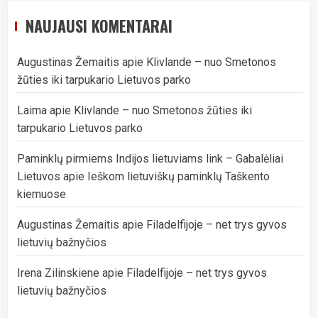
NAUJAUSI KOMENTARAI
Augustinas Žemaitis
apie
Klivlande – nuo Smetonos
žūties iki tarpukario Lietuvos parko
Laima
apie
Klivlande – nuo Smetonos žūties iki
tarpukario Lietuvos parko
Paminklų pirmiems Indijos lietuviams link – Gabalėliai
Lietuvos
apie
Ieškom lietuviškų paminklų Taškento
kiemuose
Augustinas Žemaitis
apie
Filadelfijoje – net trys gyvos
lietuvių bažnyčios
Irena Zilinskiene
apie
Filadelfijoje – net trys gyvos
lietuvių bažnyčios