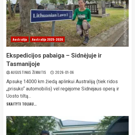
Australija
Australija 2025-2026
Ekspedicijos pabaiga – Sidnėjuje ir
Tasmanijoje
AUGUSTINAS ŽEMAITIS
2026-01-06
Apsukę 14000 km žiedą aplinkui Australiją (tiek ridos
„prisuko“ automobilis) vėl regėjome Sidnėjaus operą ir
Uosto tiltą...
SKAITYTI TOLIAU...