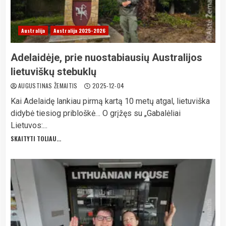
Australija
Australija 2025-2026
Adelaidėje, prie nuostabiausių Australijos
lietuviškų stebuklų
AUGUSTINAS ŽEMAITIS
2025-12-04
Kai Adelaidę lankiau pirmą kartą 10 metų atgal, lietuviška
didybė tiesiog pribloškė… O grįžęs su „Gabalėliai
Lietuvos:...
SKAITYTI TOLIAU...