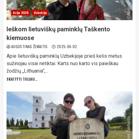
Azija 2025
Uzbekija
Ieškom lietuviškų paminklų Taškento
kiemuose
AUGUSTINAS ŽEMAITIS
2025-06-02
Apie lietuvišką paminklą Uzbekijoje prieš kelis metus
sužinojau visai netiktai. Karts nuo karto vis paieškau
žodžių „Lithuania“,...
SKAITYTI TOLIAU...