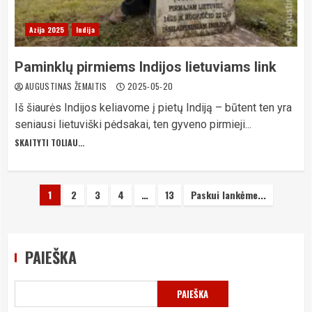
Azija 2025
Indija
Paminklų pirmiems Indijos lietuviams link
AUGUSTINAS ŽEMAITIS
2025-05-20
Iš šiaurės Indijos keliavome į pietų Indiją – būtent ten yra
seniausi lietuviški pėdsakai, ten gyveno pirmieji...
SKAITYTI TOLIAU...
Įrašų
1
2
3
4
…
13
Paskui lankėme...
puslapiavimas
PAIEŠKA
PAIEŠKA