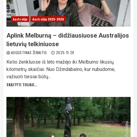
Australija
Australija 2025-2026
Aplink Melburną – didžiausiuose Australijos
lietuvių telkiniuose
AUGUSTINAS ŽEMAITIS
2025-11-28
Kelio ženkluose iš lėto mažėjo iki Melburno likusių
kilometrų skaičiai. Nuo Džindabaino, kur nubudome,
važiuoti tiesiai būtų...
SKAITYTI TOLIAU...