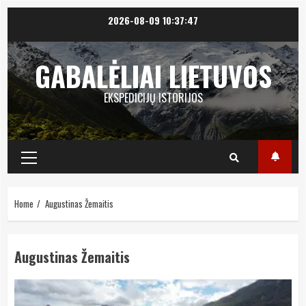
Skip
2026-08-09
10:37:48
to
content
GABALĖLIAI LIETUVOS
EKSPEDICIJŲ ISTORIJOS
Primary
Menu
Home
Augustinas Žemaitis
Augustinas Žemaitis