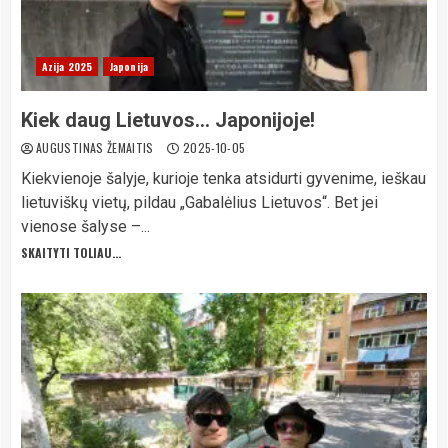
Azija 2025
Japonija
Kiek daug Lietuvos… Japonijoje!
AUGUSTINAS ŽEMAITIS
2025-10-05
Kiekvienoje šalyje, kurioje tenka atsidurti gyvenime, ieškau
lietuviškų vietų, pildau „Gabalėlius Lietuvos“. Bet jei
vienose šalyse –...
SKAITYTI TOLIAU...