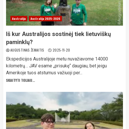
Australija
Australija 2025-2026
Iš kur Australijos sostinėj tiek lietuviškų
paminklų?
AUGUSTINAS ŽEMAITIS
2025-11-20
Ekspedicijos Australijoje metu nuvažiavome 14000
kilometrų… JAV esame „prisukę“ daugiau, bet jeigu
Amerikoje tuos atstumus važiuoji per...
SKAITYTI TOLIAU...