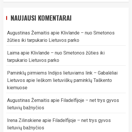
NAUJAUSI KOMENTARAI
Augustinas Žemaitis
apie
Klivlande – nuo Smetonos
žūties iki tarpukario Lietuvos parko
Laima
apie
Klivlande – nuo Smetonos žūties iki
tarpukario Lietuvos parko
Paminklų pirmiems Indijos lietuviams link – Gabalėliai
Lietuvos
apie
Ieškom lietuviškų paminklų Taškento
kiemuose
Augustinas Žemaitis
apie
Filadelfijoje – net trys gyvos
lietuvių bažnyčios
Irena Zilinskiene
apie
Filadelfijoje – net trys gyvos
lietuvių bažnyčios