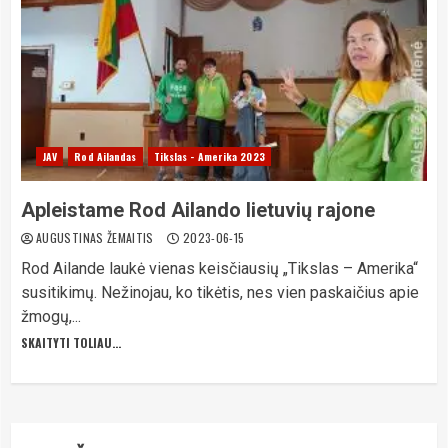
JAV
Rod Ailandas
Tikslas - Amerika 2023
Apleistame Rod Ailando lietuvių rajone
AUGUSTINAS ŽEMAITIS
2023-06-15
Rod Ailande laukė vienas keisčiausių „Tikslas – Amerika“
susitikimų. Nežinojau, ko tikėtis, nes vien paskaičius apie
žmogų,...
SKAITYTI TOLIAU...