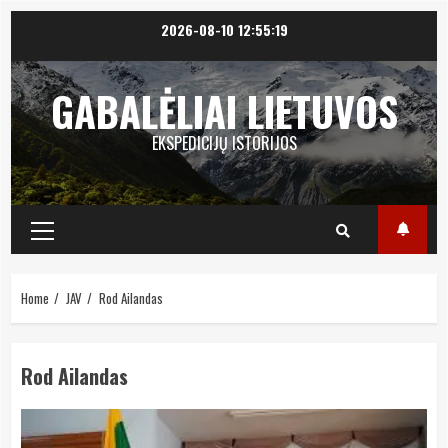
Skip
2026-08-10
12:55:19
to
content
GABALĖLIAI LIETUVOS
EKSPEDICIJŲ ISTORIJOS
Primary
Menu
Home
JAV
Rod Ailandas
Rod Ailandas