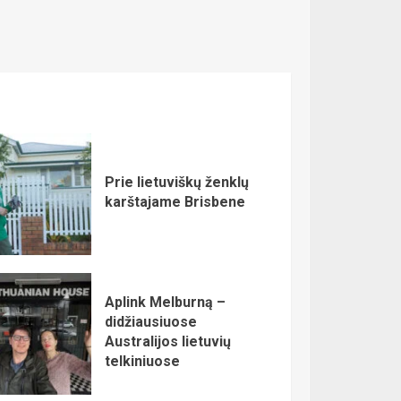
Prie lietuviškų ženklų
karštajame Brisbene
Aplink Melburną –
didžiausiuose
Australijos lietuvių
telkiniuose