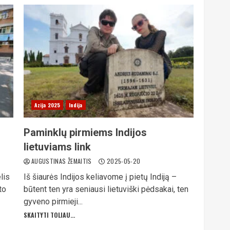
Azija 2025
Indija
Paminklų pirmiems Indijos
lietuviams link
AUGUSTINAS ŽEMAITIS
2025-05-20
lis
Iš šiaurės Indijos keliavome į pietų Indiją –
to
būtent ten yra seniausi lietuviški pėdsakai, ten
gyveno pirmieji...
SKAITYTI TOLIAU...