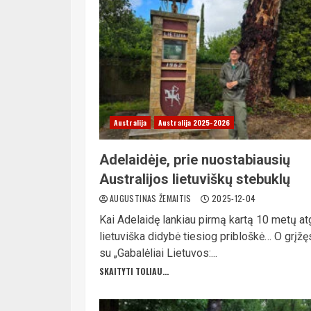
Australija
Australija 2025-2026
Adelaidėje, prie nuostabiausių
Australijos lietuviškų stebuklų
AUGUSTINAS ŽEMAITIS
2025-12-04
Kai Adelaidę lankiau pirmą kartą 10 metų atg
lietuviška didybė tiesiog pribloškė… O grįžę
su „Gabalėliai Lietuvos:...
SKAITYTI TOLIAU...