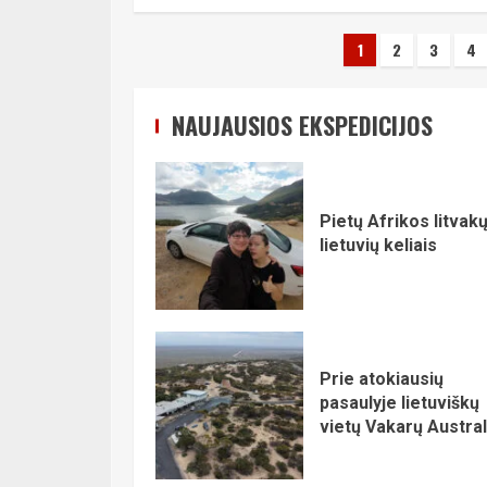
Įrašų
1
2
3
4
puslapiav
NAUJAUSIOS EKSPEDICIJOS
Pietų Afrikos litvakų
lietuvių keliais
Prie atokiausių
pasaulyje lietuviškų
vietų Vakarų Austral