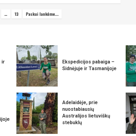
…
13
Paskui lankėme...
imas
 ir
Ekspedicijos pabaiga –
Sidnėjuje ir Tasmanijoje
Adelaidėje, prie
nuostabiausių
Australijos lietuviškų
ijoje
stebuklų