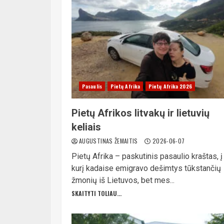
Pasaulis
Pietų Afrika
Pietų Afrika 2026
Pietų Afrikos litvakų ir lietuvių
keliais
AUGUSTINAS ŽEMAITIS
2026-06-07
Pietų Afrika – paskutinis pasaulio kraštas, į
kurį kadaise emigravo dešimtys tūkstančių
žmonių iš Lietuvos, bet mes...
SKAITYTI TOLIAU...