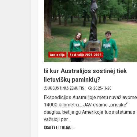
Australija
Australija 2025-2026
Iš kur Australijos sostinėj tiek
lietuviškų paminklų?
AUGUSTINAS ŽEMAITIS
2025-11-20
Ekspedicijos Australijoje metu nuvažiavome
14000 kilometrų… JAV esame „prisukę“
daugiau, bet jeigu Amerikoje tuos atstumus
važiuoji per...
SKAITYTI TOLIAU...