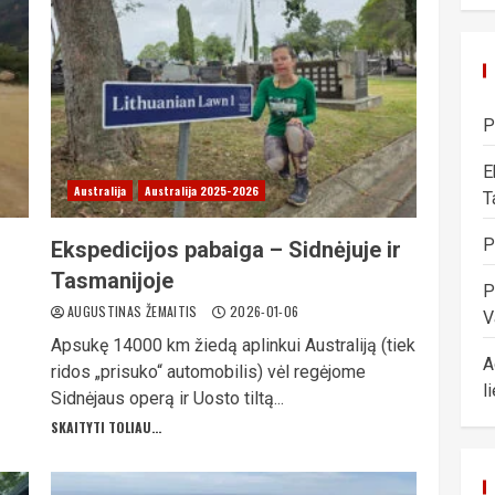
P
E
Australija
Australija 2025-2026
T
P
Ekspedicijos pabaiga – Sidnėjuje ir
Tasmanijoje
P
AUGUSTINAS ŽEMAITIS
2026-01-06
V
Apsukę 14000 km žiedą aplinkui Australiją (tiek
A
ridos „prisuko“ automobilis) vėl regėjome
l
Sidnėjaus operą ir Uosto tiltą...
SKAITYTI TOLIAU...