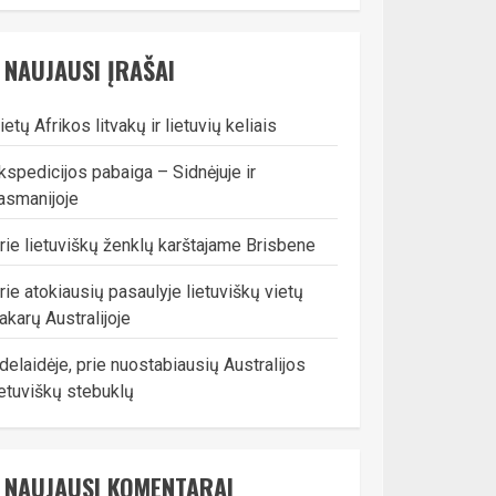
NAUJAUSI ĮRAŠAI
ietų Afrikos litvakų ir lietuvių keliais
kspedicijos pabaiga – Sidnėjuje ir
asmanijoje
rie lietuviškų ženklų karštajame Brisbene
rie atokiausių pasaulyje lietuviškų vietų
akarų Australijoje
delaidėje, prie nuostabiausių Australijos
ietuviškų stebuklų
NAUJAUSI KOMENTARAI