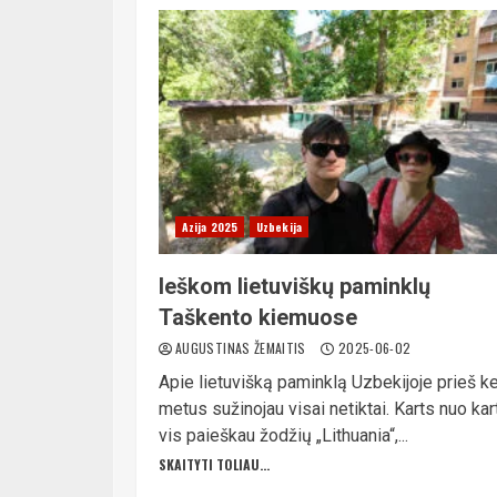
Azija 2025
Uzbekija
Ieškom lietuviškų paminklų
Taškento kiemuose
AUGUSTINAS ŽEMAITIS
2025-06-02
Apie lietuvišką paminklą Uzbekijoje prieš ke
metus sužinojau visai netiktai. Karts nuo kar
vis paieškau žodžių „Lithuania“,...
SKAITYTI TOLIAU...