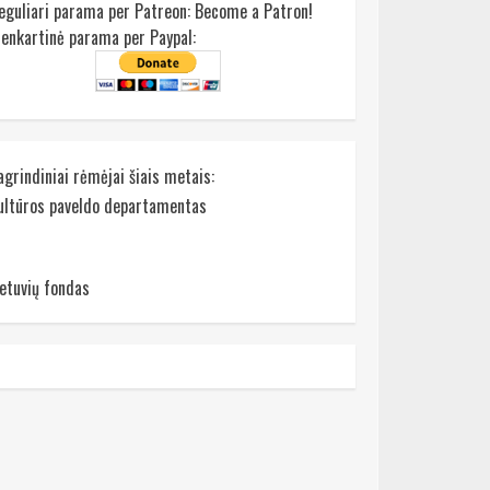
eguliari parama per Patreon:
Become a Patron!
ienkartinė parama per Paypal:
agrindiniai rėmėjai šiais metais:
ultūros paveldo departamentas
ietuvių fondas