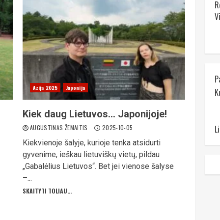
R
V
P
Azija 2025
Japonija
K
Kiek daug Lietuvos… Japonijoje!
L
AUGUSTINAS ŽEMAITIS
2025-10-05
Kiekvienoje šalyje, kurioje tenka atsidurti
gyvenime, ieškau lietuviškų vietų, pildau
„Gabalėlius Lietuvos“. Bet jei vienose šalyse
–...
SKAITYTI TOLIAU...