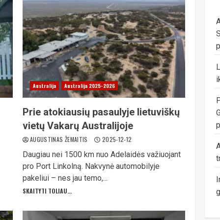
A
S
p
i
Australija
Australija 2025-2026
P
Prie atokiausių pasaulyje lietuviškų
G
vietų Vakarų Australijoje
p
AUGUSTINAS ŽEMAITIS
2025-12-12
A
Daugiau nei 1500 km nuo Adelaidės važiuojant
t
pro Port Linkolną. Nakvynė automobilyje
pakeliui – nes jau temo,...
I
SKAITYTI TOLIAU...
g