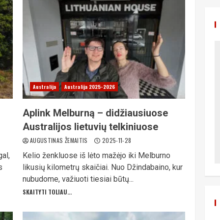
Australija
Australija 2025-2026
Aplink Melburną – didžiausiuose
Australijos lietuvių telkiniuose
AUGUSTINAS ŽEMAITIS
2025-11-28
al,
Kelio ženkluose iš lėto mažėjo iki Melburno
s
likusių kilometrų skaičiai. Nuo Džindabaino, kur
nubudome, važiuoti tiesiai būtų...
SKAITYTI TOLIAU...