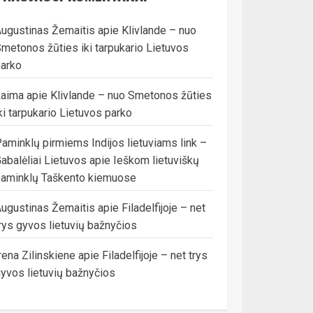
ugustinas Žemaitis
apie
Klivlande – nuo
metonos žūties iki tarpukario Lietuvos
arko
Laima
apie
Klivlande – nuo Smetonos žūties
ki tarpukario Lietuvos parko
aminklų pirmiems Indijos lietuviams link –
abalėliai Lietuvos
apie
Ieškom lietuviškų
aminklų Taškento kiemuose
ugustinas Žemaitis
apie
Filadelfijoje – net
rys gyvos lietuvių bažnyčios
rena Zilinskiene
apie
Filadelfijoje – net trys
yvos lietuvių bažnyčios