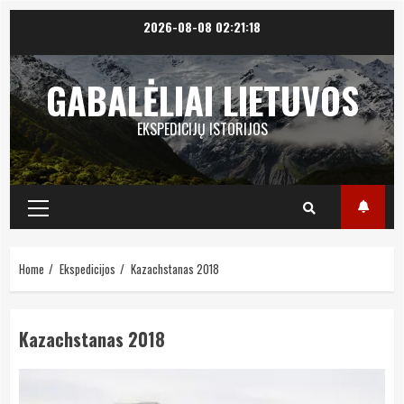
Skip
2026-08-08
02:21:19
to
content
GABALĖLIAI LIETUVOS
EKSPEDICIJŲ ISTORIJOS
Primary
Menu
Home
Ekspedicijos
Kazachstanas 2018
Kazachstanas 2018