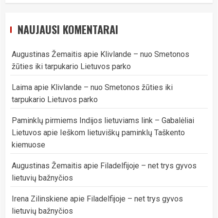
NAUJAUSI KOMENTARAI
Augustinas Žemaitis
apie
Klivlande – nuo Smetonos
žūties iki tarpukario Lietuvos parko
Laima
apie
Klivlande – nuo Smetonos žūties iki
tarpukario Lietuvos parko
Paminklų pirmiems Indijos lietuviams link – Gabalėliai
Lietuvos
apie
Ieškom lietuviškų paminklų Taškento
kiemuose
Augustinas Žemaitis
apie
Filadelfijoje – net trys gyvos
lietuvių bažnyčios
Irena Zilinskiene
apie
Filadelfijoje – net trys gyvos
lietuvių bažnyčios