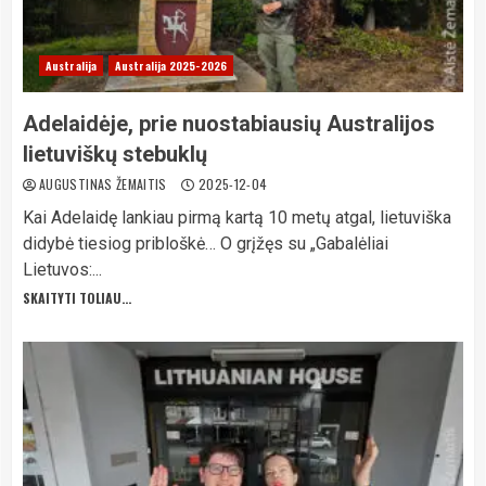
Australija
Australija 2025-2026
Adelaidėje, prie nuostabiausių Australijos
lietuviškų stebuklų
AUGUSTINAS ŽEMAITIS
2025-12-04
Kai Adelaidę lankiau pirmą kartą 10 metų atgal, lietuviška
didybė tiesiog pribloškė… O grįžęs su „Gabalėliai
Lietuvos:...
SKAITYTI TOLIAU...