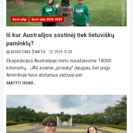
Australija
Australija 2025-2026
Iš kur Australijos sostinėj tiek lietuviškų
paminklų?
AUGUSTINAS ŽEMAITIS
2025-11-20
Ekspedicijos Australijoje metu nuvažiavome 14000
kilometrų… JAV esame „prisukę“ daugiau, bet jeigu
Amerikoje tuos atstumus važiuoji per...
SKAITYTI TOLIAU...