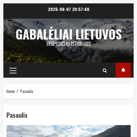
Skip
2026-08-07
20:57:41
to
content
GABALĖLIAI LIETUVOS
EKSPEDICIJŲ ISTORIJOS
Primary
Menu
Home
Pasaulis
Pasaulis