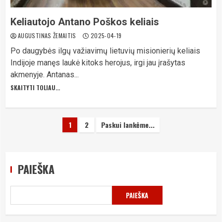
Keliautojo Antano Poškos keliais
AUGUSTINAS ŽEMAITIS
2025-04-19
Po daugybės ilgų važiavimų lietuvių misionierių keliais
Indijoje manęs laukė kitoks herojus, irgi jau įrašytas
akmenyje. Antanas...
SKAITYTI TOLIAU...
Įrašų
1
2
Paskui lankėme...
puslapiavimas
PAIEŠKA
PAIEŠKA