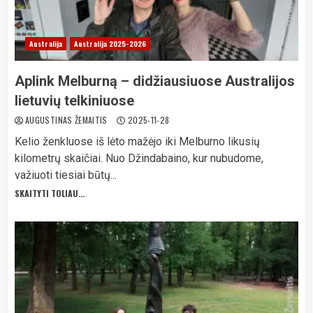
Australija
Australija 2025-2026
Aplink Melburną – didžiausiuose Australijos
lietuvių telkiniuose
AUGUSTINAS ŽEMAITIS
2025-11-28
Kelio ženkluose iš lėto mažėjo iki Melburno likusių
kilometrų skaičiai. Nuo Džindabaino, kur nubudome,
važiuoti tiesiai būtų...
SKAITYTI TOLIAU...