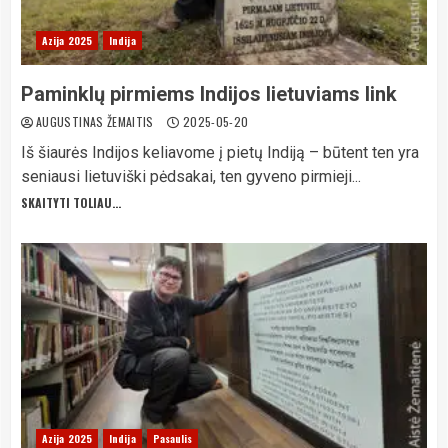
Azija 2025
Indija
Paminklų pirmiems Indijos lietuviams link
AUGUSTINAS ŽEMAITIS
2025-05-20
Iš šiaurės Indijos keliavome į pietų Indiją – būtent ten yra
seniausi lietuviški pėdsakai, ten gyveno pirmieji...
SKAITYTI TOLIAU...
Azija 2025
Indija
Pasaulis