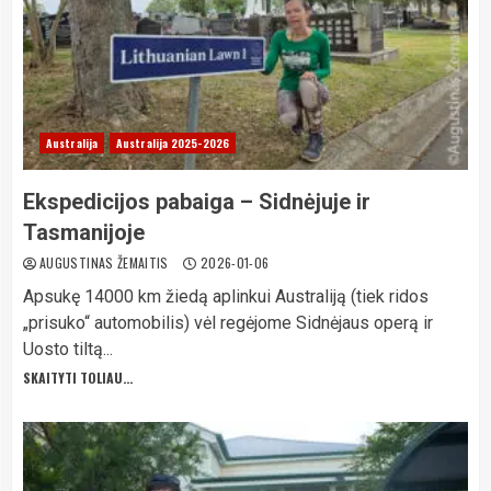
Australija
Australija 2025-2026
Ekspedicijos pabaiga – Sidnėjuje ir
Tasmanijoje
AUGUSTINAS ŽEMAITIS
2026-01-06
Apsukę 14000 km žiedą aplinkui Australiją (tiek ridos
„prisuko“ automobilis) vėl regėjome Sidnėjaus operą ir
Uosto tiltą...
SKAITYTI TOLIAU...