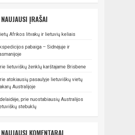
NAUJAUSI ĮRAŠAI
ietų Afrikos litvakų ir lietuvių keliais
kspedicijos pabaiga – Sidnėjuje ir
asmanijoje
rie lietuviškų ženklų karštajame Brisbene
rie atokiausių pasaulyje lietuviškų vietų
akarų Australijoje
delaidėje, prie nuostabiausių Australijos
ietuviškų stebuklų
NAUJAUSI KOMENTARAI