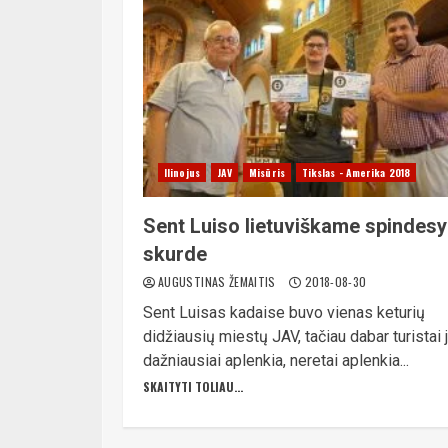
Ilinojus
JAV
Misūris
Tikslas - Amerika 2018
Sent Luiso lietuviškame spindesy
skurde
AUGUSTINAS ŽEMAITIS
2018-08-30
Sent Luisas kadaise buvo vienas keturių
didžiausių miestų JAV, tačiau dabar turistai j
dažniausiai aplenkia, neretai aplenkia...
SKAITYTI TOLIAU...