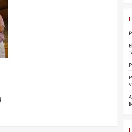
P
E
T
P
P
V
A
į
l