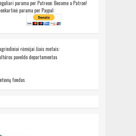
eguliari parama per Patreon:
Become a Patron!
ienkartinė parama per Paypal:
agrindiniai rėmėjai šiais metais:
ultūros paveldo departamentas
ietuvių fondas