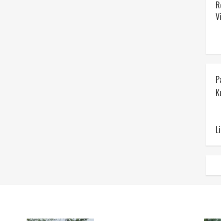
R
V
P
K
L