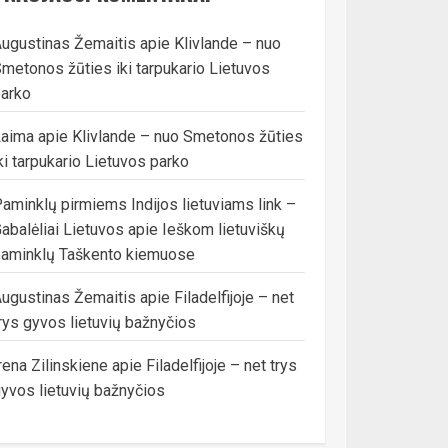
ugustinas Žemaitis
apie
Klivlande – nuo
metonos žūties iki tarpukario Lietuvos
arko
Laima
apie
Klivlande – nuo Smetonos žūties
ki tarpukario Lietuvos parko
aminklų pirmiems Indijos lietuviams link –
abalėliai Lietuvos
apie
Ieškom lietuviškų
aminklų Taškento kiemuose
ugustinas Žemaitis
apie
Filadelfijoje – net
rys gyvos lietuvių bažnyčios
rena Zilinskiene
apie
Filadelfijoje – net trys
yvos lietuvių bažnyčios