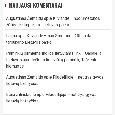
NAUJAUSI KOMENTARAI
Augustinas Žemaitis
apie
Klivlande – nuo Smetonos
žūties iki tarpukario Lietuvos parko
Laima
apie
Klivlande – nuo Smetonos žūties iki
tarpukario Lietuvos parko
Paminklų pirmiems Indijos lietuviams link – Gabalėliai
Lietuvos
apie
Ieškom lietuviškų paminklų Taškento
kiemuose
Augustinas Žemaitis
apie
Filadelfijoje – net trys gyvos
lietuvių bažnyčios
Irena Zilinskiene
apie
Filadelfijoje – net trys gyvos
lietuvių bažnyčios