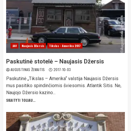
JAV
Naujasis Džersis
Tikslas - Amerika 2017
Paskutinė stotelė – Naujasis Džersis
AUGUSTINAS ŽEMAITIS
2017-10-03
Paskutinė „Tikslas – Amerika“ valstija Naujasis Džersis
mus pasitiko spindinčiomis šviesomis. Atlantik Sitis. Ne,
Naujojo Džersio kazino...
SKAITYTI TOLIAU...