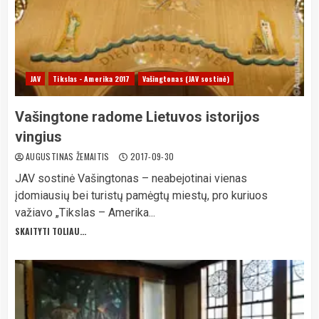
JAV
Tikslas - Amerika 2017
Vašingtonas (JAV sostinė)
Vašingtone radome Lietuvos istorijos
vingius
AUGUSTINAS ŽEMAITIS
2017-09-30
JAV sostinė Vašingtonas – neabejotinai vienas
įdomiausių bei turistų pamėgtų miestų, pro kuriuos
važiavo „Tikslas – Amerika...
SKAITYTI TOLIAU...