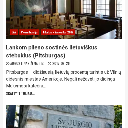
JAV
Pensilvanija
Tikslas - Amerika 2017
Lankom plieno sostinės lietuviškus
stebuklus (Pitsburgas)
AUGUSTINAS ŽEMAITIS
2017-09-29
Pitsburgas – didžiausią lietuvių procentą turintis už Vilnių
didesnis miestas Amerikoje. Negali nežavėti jo didinga
Mokymosi katedra...
SKAITYTI TOLIAU...