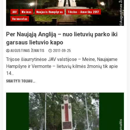
JAV
Meinas
Naujasis Hampšyras
Tikslas - Amerika 2017
Vermontas
Per Naująją Angliją – nuo lietuvių parko iki
garsaus lietuvio kapo
AUGUSTINAS ŽEMAITIS
2017-09-25
Trijose šiaurrytinėse JAV valstijose – Meine, Naujajame
Hampšyre ir Vermonte – lietuvių kilmės žmonių tik apie
14...
SKAITYTI TOLIAU...