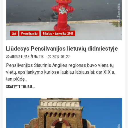
JAV
Pensilvanija
Tikslas - Amerika 2017
Liūdesys Pensilvanijos lietuvių didmiestyje
AUGUSTINAS ŽEMAITIS
2017-09-27
Pensilvanijos Šiaurinis Anglies regionas buvo viena tų
vietų, apsilankymo kuriose laukiau labiausiai: dar XIX a.
ten plūdę...
SKAITYTI TOLIAU...