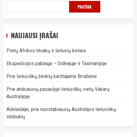
PAIEŠKA
NAUJAUSI ĮRAŠAI
Pietų Afrikos litvakų ir lietuvių keliais
Ekspedicijos pabaiga – Sidnėjuje ir Tasmanijoje
Prie lietuviškų ženklų karštajame Brisbene
Prie atokiausių pasaulyje lietuviškų vietų Vakarų
Australijoje
Adelaidėje, prie nuostabiausių Australijos lietuviškų
stebuklų