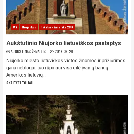
JAV
Niujorkas
Tikslas - Amerika 2017
Aukštutinio Niujorko lietuviškos paslaptys
AUGUSTINAS ŽEMAITIS
2017-09-26
Niujorko miesto lietuviškos vietos žinomos ir prižiūrimos
gana neblogai: tuo rūpinasi visa eilė įvairių bangų
Amerikos lietuvių....
SKAITYTI TOLIAU...