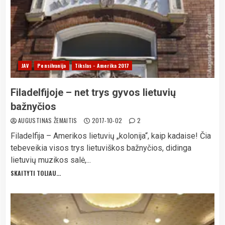
JAV
Pensilvanija
Tikslas - Amerika 2017
Filadelfijoje – net trys gyvos lietuvių
bažnyčios
AUGUSTINAS ŽEMAITIS
2017-10-02
2
Filadelfija – Amerikos lietuvių „kolonija“, kaip kadaise! Čia
tebeveikia visos trys lietuviškos bažnyčios, didinga
lietuvių muzikos salė,...
SKAITYTI TOLIAU...