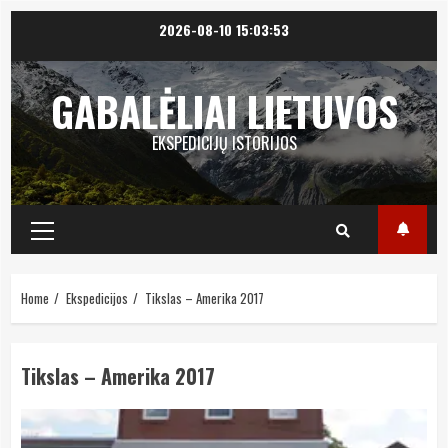
Skip
2026-08-10
15:03:54
to
content
GABALĖLIAI LIETUVOS
EKSPEDICIJŲ ISTORIJOS
Primary
Menu
Home
Ekspedicijos
Tikslas – Amerika 2017
Tikslas – Amerika 2017