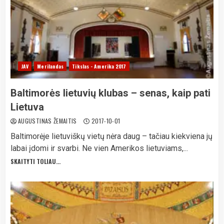
JAV
Merilandas
Tikslas - Amerika 2017
Baltimorės lietuvių klubas – senas, kaip pati
Lietuva
AUGUSTINAS ŽEMAITIS
2017-10-01
Baltimorėje lietuviškų vietų nėra daug – tačiau kiekviena jų
labai įdomi ir svarbi. Ne vien Amerikos lietuviams,...
SKAITYTI TOLIAU...