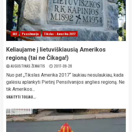
JAV
Pensilvanija
Tikslas - Amerika 2017
Keliaujame į lietuviškiausią Amerikos
regioną (tai ne Čikaga!)
AUGUSTINAS ŽEMAITIS
2017-09-28
Nuo pat „Tikslas Amerika 2017“ laukiau nesulaukiau, kada
galėsiu aplankyti Pietinį Pensilvanijos anglies regioną. Ne
tik Amerikos...
SKAITYTI TOLIAU...