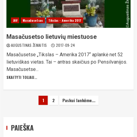
JAV
Masačusetsas
Tikslas - Amerika 2017
Masačusetso lietuvių miestuose
AUGUSTINAS ŽEMAITIS
2017-09-24
Masačusetse „Tikslas – Amerika 2017“ aplankė net 52
lietuviškas vietas. Tai – antras skaičius po Pensilvanijos.
Masačusetse...
SKAITYTI TOLIAU...
Įrašų
1
2
Paskui lankėme...
puslapiavimas
PAIEŠKA