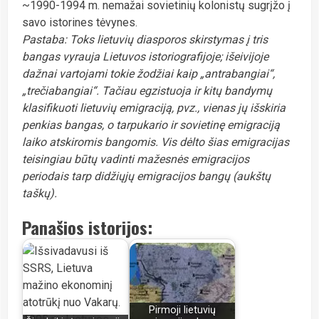
~1990-1994 m. nemažai sovietinių kolonistų sugrįžo į
savo istorines tėvynes.
Pastaba: Toks lietuvių diasporos skirstymas į tris
bangas vyrauja Lietuvos istoriografijoje; išeivijoje
dažnai vartojami tokie žodžiai kaip „antrabangiai“,
„trečiabangiai“. Tačiau egzistuoja ir kitų bandymų
klasifikuoti lietuvių emigraciją, pvz., vienas jų išskiria
penkias bangas, o tarpukario ir sovietinę emigraciją
laiko atskiromis bangomis. Vis dėlto šias emigracijas
teisingiau būtų vadinti mažesnės emigracijos
periodais tarp didžiųjų emigracijos bangų (aukštų
taškų).
Panašios istorijos:
Pirmoji lietuvių