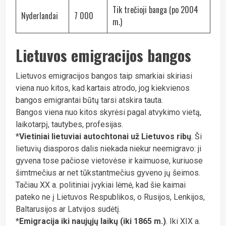
Tik trečioji banga (po 2004
Nyderlandai
7 000
m.)
Lietuvos emigracijos bangos
Lietuvos emigracijos bangos taip smarkiai skiriasi
viena nuo kitos, kad kartais atrodo, jog kiekvienos
bangos emigrantai būtų tarsi atskira tauta.
Bangos viena nuo kitos skyrėsi pagal atvykimo vietą,
laikotarpį, tautybes, profesijas.
*
Vietiniai lietuviai autochtonai už Lietuvos ribų
. Ši
lietuvių diasporos dalis niekada niekur neemigravo: ji
gyvena tose pačiose vietovėse ir kaimuose, kuriuose
šimtmečius ar net tūkstantmečius gyveno jų šeimos.
Tačiau XX a. politiniai įvykiai lėmė, kad šie kaimai
pateko ne į Lietuvos Respublikos, o Rusijos, Lenkijos,
Baltarusijos ar Latvijos sudėtį.
*
Emigracija iki naujųjų laikų (iki 1865 m.)
. Iki XIX a.