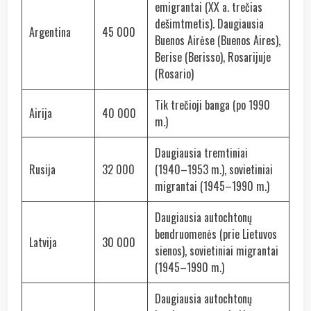
emigrantai (XX a. trečias
dešimtmetis). Daugiausia
Argentina
45 000
Buenos Airėse (Buenos Aires),
Berise (Berisso), Rosarijuje
(Rosario)
Tik trečioji banga (po 1990
Airija
40 000
m.)
Daugiausia tremtiniai
Rusija
32 000
(1940–1953 m.), sovietiniai
migrantai (1945–1990 m.)
Daugiausia autochtonų
bendruomenės (prie Lietuvos
Latvija
30 000
sienos), sovietiniai migrantai
(1945–1990 m.)
Daugiausia autochtonų