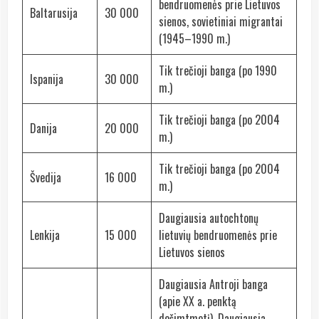
bendruomenės prie Lietuvos
Baltarusija
30 000
sienos, sovietiniai migrantai
(1945–1990 m.)
Tik trečioji banga (po 1990
Ispanija
30 000
m.)
Tik trečioji banga (po 2004
Danija
20 000
m.)
Tik trečioji banga (po 2004
Švedija
16 000
m.)
Daugiausia autochtonų
Lenkija
15 000
lietuvių bendruomenės prie
Lietuvos sienos
Daugiausia Antroji banga
(apie XX a. penktą
dešimtmetį). Daugiausia