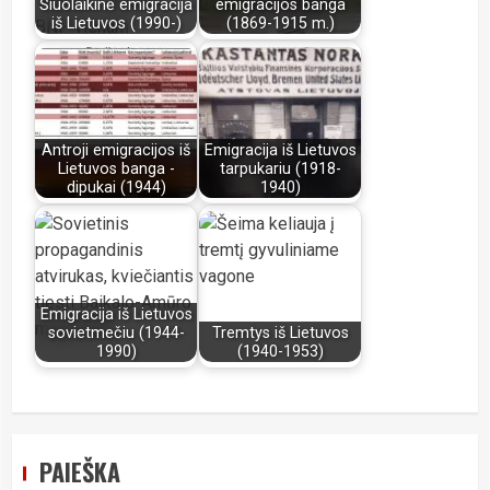
Šiuolaikinė emigracija
emigracijos banga
iš Lietuvos (1990-)
(1869-1915 m.)
Antroji emigracijos iš
Emigracija iš Lietuvos
Lietuvos banga -
tarpukariu (1918-
dipukai (1944)
1940)
Emigracija iš Lietuvos
sovietmečiu (1944-
Tremtys iš Lietuvos
1990)
(1940-1953)
PAIEŠKA