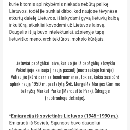
kurie kitomis aplinkybėmis niekada nebūtų palikę
Lietuvos, todėl jie sunkiai dirbo, kad naujose tėvynėse
atkurtų dalelę Lietuvos, išlaikydami gyvą lietuvių kalbą
ir kultūrą, atkakliai kovodami už Lietuvos laisvę.
Daugelis iš jų buvo intelektualai, užsienyje tapę
lietuviško meno, architektūros, mokslo kūrėjais.
Lietuviai pabėgėliai laive, kuriuo jie iš pabėgėlių stovyklų
Vokietijoje keliauja į naują pasaulį (nuotraukoje kairėje).
Vėliau jie įkūrė darnias bendruomenes, tokias, kokia susibūrė
aplink naują 1950 m. pastatytą Švč. Mergelės Marijos Gimimo
bažnyčią Market Parke (Marquette Park), Čikagoje
(nuotraukoje dešinėje).
*
Emigracija iš sovietinės Lietuvos (1945–1990 m.)
.
Emigruoti iš Sovietų Sąjungos buvo daugeliui
uždrausta, todėl, nepaisant ypač blogų gyvenimo