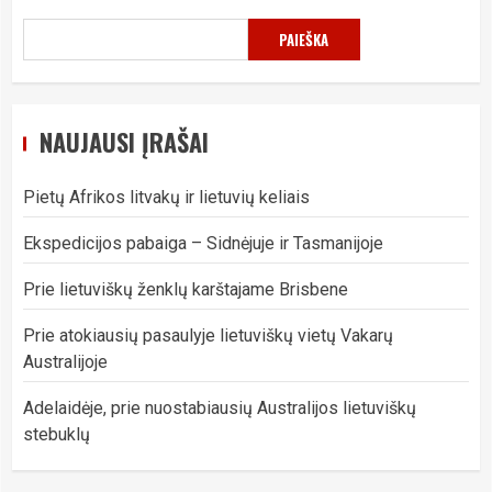
PAIEŠKA
NAUJAUSI ĮRAŠAI
Pietų Afrikos litvakų ir lietuvių keliais
Ekspedicijos pabaiga – Sidnėjuje ir Tasmanijoje
Prie lietuviškų ženklų karštajame Brisbene
Prie atokiausių pasaulyje lietuviškų vietų Vakarų
Australijoje
Adelaidėje, prie nuostabiausių Australijos lietuviškų
stebuklų