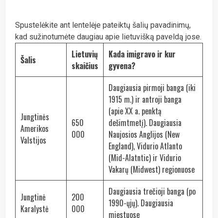
Spustelėkite ant lentelėje pateiktų šalių pavadinimų,
kad sužinotumėte daugiau apie lietuvišką paveldą jose.
Lietuvių
Kada imigravo ir kur
Šalis
skaičius
gyvena?
Daugiausia pirmoji banga (iki
1915 m.) ir antroji banga
(apie XX a. penktą
Jungtinės
650
dešimtmetį). Daugiausia
Amerikos
000
Naujosios Anglijos (New
Valstijos
England), Vidurio Atlanto
(Mid-Alatntic) ir Vidurio
Vakarų (Midwest) regionuose
Daugiausia trečioji banga (po
Jungtinė
200
1990-ųjų). Daugiausia
Karalystė
000
miestuose