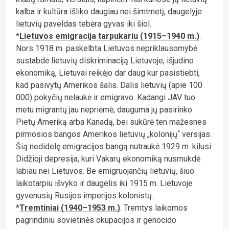
kalba ir kultūra išliko daugiau nei šimtmetį, daugelyje
lietuvių paveldas tebėra gyvas iki šiol.
*
Lietuvos emigracija tarpukariu (1915–1940 m.)
.
Nors 1918 m. paskelbta Lietuvos nepriklausomybė
sustabdė lietuvių diskriminaciją Lietuvoje, išjudino
ekonomiką, Lietuvai reikėjo dar daug kur pasistiebti,
kad pasivytų Amerikos šalis. Dalis lietuvių (apie 100
000) pokyčių nelaukė ir emigravo. Kadangi JAV tuo
metu migrantų jau nepriėmė, dauguma jų pasirinko
Pietų Ameriką arba Kanadą, bei sukūrė ten mažesnes
pirmosios bangos Amerikos lietuvių „kolonijų“ versijas.
Šią nedidelę emigracijos bangą nutraukė 1929 m. kilusi
Didžioji depresija, kuri Vakarų ekonomiką nusmukdė
labiau nei Lietuvos. Be emigruojančių lietuvių, šiuo
laikotarpiu išvyko ir daugelis iki 1915 m. Lietuvoje
gyvenusių Rusijos imperijos kolonistų.
*
Tremtiniai (1940–1953 m.)
. Tremtys laikomos
pagrindiniu sovietinės okupacijos ir genocido