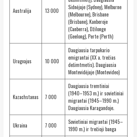
Sidnėjuje (Sydney), Melburne
Australija
13 000
(Melbourne), Brisbane
(Brisbane), Kanberoje
(Canberra), Džilonge
(Geelong), Perte (Perth)
Daugiausia tarpukario
emigrantai (XX a. trečias
Urugvajus
10 000
dešimtmetis). Daugiausia
Montevidėjuje (Montevideo)
Daugiausia tremtiniai
(1940–1953 m.) ir sovietiniai
Kazachstanas
7 000
migrantai (1945–1990 m.)
Daugiausia Karagandoje.
Sovietiniai migrantai (1945–
Ukraina
7 000
1990 m.) ir trečioji banga