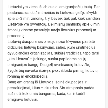
Lietuviai yra viena iš labiausiai emigruojančių tautų. Per
pastaruosius du šimtmečius iš Lietuvos galėjo išvykti
apie 2–3 mln. žmonių, t. y. beveik tiek pat, kiek šiandien
Lietuvoje yra gyventojų. Dėl mišrių santuokų apie 6 mln.
žmonių visame pasaulyje turėjo lietuvius prosenelį ar
prosenelę.
Lietuvių diaspora savo naujosiose tėvynėse pastatė
didžiules lietuvių bažnyčias, sales, įkūrė šimtmečius
gyvuojančias organizacijas, sukūrė tradicijas, tapo tarsi
„kita Lietuva“ – įtakinga, nuolat papildoma naujų
emigracijos bangų. Daugelį svarbiausių lietuviškų
žygdarbių nuveikė išeivija, pvz., išleido pirmąjį lietuvių
romaną ar enciklopediją.
Daug emigrantų iš Lietuvos išginė okupacijos ir
persekiojimai, kitus – skurdas. Šis straipsnis padės
sužinoti, kokiomis bangomis, kada, kur ir kodėl
emigravo lietuviai.