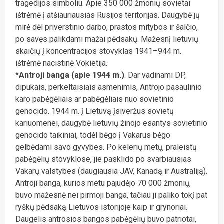
tragedijos simboliu. Apie 350 000 žmonių sovietai
ištrėmė į atšiauriausias Rusijos teritorijas. Daugybė jų
mirė dėl priverstinio darbo, prastos mitybos ir šalčio,
po savęs palikdami mažai pėdsakų. Mažesnį lietuvių
skaičių į koncentracijos stovyklas 1941–944 m.
ištrėmė nacistinė Vokietija.
*
Antroji banga (apie 1944 m.)
. Dar vadinami DP,
dipukais, perkeltaisiais asmenimis, Antrojo pasaulinio
karo pabėgėliais ar pabėgėliais nuo sovietinio
genocido. 1944 m. į Lietuvą įsiveržus sovietų
kariuomenei, daugybė lietuvių žinojo esantys sovietinio
genocido taikiniai, todėl bėgo į Vakarus bėgo
gelbėdami savo gyvybes. Po kelerių metų, praleistų
pabėgėlių stovyklose, jie pasklido po svarbiausias
Vakarų valstybes (daugiausia JAV, Kanadą ir Australiją).
Antroji banga, kurios metu pajudėjo 70 000 žmonių,
buvo mažesnė nei pirmoji banga, tačiau ji paliko tokį pat
ryškų pėdsaką Lietuvos istorijoje kaip ir grynoriai.
Daugelis antrosios bangos pabėgėlių buvo patriotai,