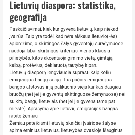
Lietuvių diaspora: statistika,
geografija
Paskaičiavimai, kiek kur gyvena lietuvių, kaip niekad
įvairūs. Taip yra todėl, kad nėra aiškaus lietuvio(-ės)
apibrėžimo, o skirtingos šalys gyventojų surašymuose
naudoja labai skirtingus kriterijus: vienos klausia
pilietybės, kitos akcentuoja gimimo vietą, gimtąją
kalbą, protėvius, deklaruotą tautybę ir pan.
Lietuvių diasporą lengviausia suprasti kaip kelių
emigracijos bangų seriją. Tos pačios emigracijos
bangos atstovus ir jų palikuonis sieja kur kas daugiau
bruožų (net jei jie gyventų skirtinguose žemynuose) nei
su kitų bangų lietuviais (net jei jie gyvena tame pat
mieste). Aprašymą apie lietuvių emigracijos bangas
rasite žemiau.
Žemiau pateikiami lietuvių skaičiai įvairiose šalyse
apima etninius lietuvius, lietuvybės dvasioje išauginus