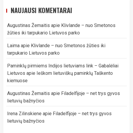
NAUJAUSI KOMENTARAI
Augustinas Žemaitis
apie
Klivlande – nuo Smetonos
žūties iki tarpukario Lietuvos parko
Laima
apie
Klivlande – nuo Smetonos žūties iki
tarpukario Lietuvos parko
Paminklų pirmiems Indijos lietuviams link – Gabalėliai
Lietuvos
apie
Ieškom lietuviškų paminklų Taškento
kiemuose
Augustinas Žemaitis
apie
Filadelfijoje – net trys gyvos
lietuvių bažnyčios
Irena Zilinskiene
apie
Filadelfijoje – net trys gyvos
lietuvių bažnyčios