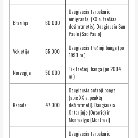
Daugiausia tarpukario
emigrantai (XX a. trečias
Brazilija
60 000
dešimtmetis). Daugiausia San
Paule (Sao Paulo)
Daugiausia trečioji banga (po
Vokietija
55 000
1990 m.)
Tik trečioji banga (po 2004
Norvegija
50 000
m.)
Daugiausia antroji banga
(apie XX a. penktą
Kanada
47 000
dešimtmetį). Daugiausia
Ontarijuje (Ontario) ir
Monrealyje (Montreal)
Daugiausia tarpukario