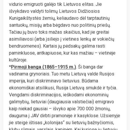
vidurio emigruoti galėjo tik Lietuvos elitas. Jie
išvykdavo valdyti tolimų Lietuvos Didžiosios
Kunigaikštystės žemių, keliaudavo dėl tarptautinių
santuokų, misijų arba bėgdavo nuo politinių priešų.
Tačiau jų buvo toks mažas skaičius, kad jie greitai
asimiliavosi (arba įsiliejo į vietines lenkų ar vokiečių
bendruomenes). Kartais jų pėdsakų galima rasti
paminkluose, antkapiuose, kur kas mažiau – vietinėje
kultūroje.
*
Pirmoji banga (1865–1915 m.)
. Ši banga dar
vadinama grynoriais. Tuo metu Lietuvą valdė Rusijos
imperija, kuri diskriminavo lietuvius. Būdama
ekonomiškai atsilikusi, Rusija Lietuvą smukdė ir tyčia.
Vengdami diskriminacijos, ieškodami ekonominių
galimybių, lietuviai (daugiausia valstiečiai) emigravo
kaip niekad gausiai – išvyko apie 700 000 žmonių,
dauguma į JAV dirbti pramonėje ir kasyklose. Užsienyje
jie steigė ištisas „kolonijas“ su lietuvių bažnyčiomis,
klubų rūmais, verslais, kapinėm. Kai kuriose jų lietuvių