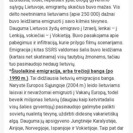
sąlygų Lietuvoje, emigrantų skaičius buvo mažas. Vis
dėlto neetniniams lietuviams (apie 250 000) dažnai
buvo leidžiama emigruoti į savo kilmės tėvynes.
Dauguma Lietuvos žydų emigravo į Izraelį, lenkai – į
Lenkiją, vokiečiai – į Vokietiją. Buvo pasakojama apie
pabėgimus ir infiltraciją, kurie prilygo filmų scenarijams.
Emigracija į kitas SSRS valdomas šalis buvo leidžiama
(kartais net skatinama) visų tautybių žmonėms, tačiau
tuo pasinaudojo nedaug lietuvių.
*
Šiuolaikinė emigracija, arba trečioji banga (po
1990 m.)
. Tai didžiausia lietuvių emigracijos banga.
Narystė Europos Sąjungoje (2004 m.) leido lietuviams
laisvai ir nevaržomai emigruoti į Vakarų Europą, todėl
beveik milijonas lietuvių (daugiau kaip ketvirtadalis
visų šalies gyventojų) pasinaudojo galimybe palikti
sovietų nualintą tėvynę, uždirbti didesnę vakarietišką
algą. Dauguma jų apsigyveno Jungtinėje Karalystėje,
Airijoje, Norvegijoje, Ispanijoje ir Vokietijoje. Taip pat dar