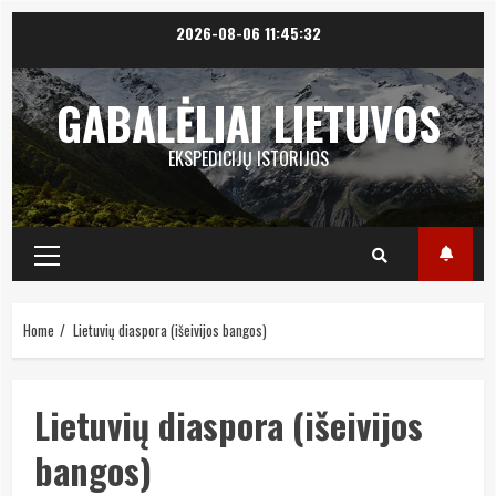
Skip
2026-08-06
11:45:33
to
content
GABALĖLIAI LIETUVOS
EKSPEDICIJŲ ISTORIJOS
Primary
Menu
Home
Lietuvių diaspora (išeivijos bangos)
Lietuvių diaspora (išeivijos
bangos)