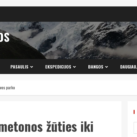
OS
PASAULIS
EKSPEDICIJOS
BANGOS
DAUGIAU
uvos parko
metonos žūties iki