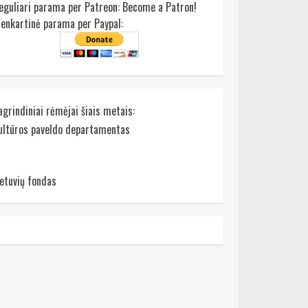
eguliari parama per Patreon:
Become a Patron!
ienkartinė parama per Paypal:
agrindiniai rėmėjai šiais metais:
ultūros paveldo departamentas
ietuvių fondas