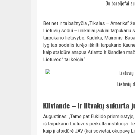
Du bareljefai s
Bet net ir ta bažnyčia „Tikslas – Amerika” 
Lietuvių sodui – unikaliai jaukiai tarpukariu 
tarpukario lietuvybe: Kudirka, Maironis, Bas
lyg tas sodelis turėjo iškilti tarpukario Kau
kaip atsidūrė anapus Atlanto ir šiandien mažai
Lietuvos” tai keičia.“
Lietuvių d
Klivlande – ir litvakų sukurta 
Augustinas: „Tame pat Euklido priemiestyje, k
iš tarpukario Lietuvos perkelta institucija: T
kaip ji atsidūrė JAV (kai sovietai, okupavę L