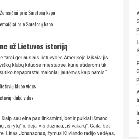
A
S
Žemaičiai prie Smetonų kapo
p
me už Lietuvos istoriją
i
e tarsi geriausiais lietuvybės Amerikoje laikais: jis
P
tuviškų klubų kituose miestuose, kurie atidaromi tik
G
 sutiko nepaprastai maloniai, jautėmės kaip namie.“
p
A
ietuvių klubo vidus
t
I
šiaip sau eina pasilinksminti, bet ir puikiai išmano
g
 „iš rytų” ir, deja, vis dažniau, „iš vakarų”. Gaila, bet
 ore. Linas Johansonas, žymus Klivlando radijo vedėjas,