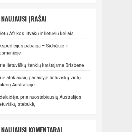
NAUJAUSI ĮRAŠAI
ietų Afrikos litvakų ir lietuvių keliais
kspedicijos pabaiga – Sidnėjuje ir
asmanijoje
rie lietuviškų ženklų karštajame Brisbene
rie atokiausių pasaulyje lietuviškų vietų
akarų Australijoje
delaidėje, prie nuostabiausių Australijos
ietuviškų stebuklų
NAUJAUSI KOMENTARAI