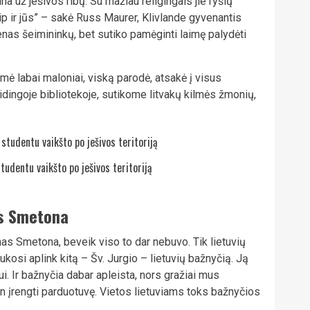
ina už ješivos ribų. Su mažiau religingais jie ryšių
ip ir jūs” – sakė Russ Maurer, Klivlande gyvenantis
enas šeimininkų, bet sutiko pamėginti laimę palydėti
mė labai maloniai, viską parodė, atsakė į visus
idingoje bibliotekoje, sutikome litvakų kilmės žmonių,
tudentu vaikšto po ješivos teritoriją
as Smetona
nas Smetona, beveik viso to dar nebuvo. Tik lietuvių
kosi aplink kitą – Šv. Jurgio – lietuvių bažnyčią. Ją
i. Ir bažnyčia dabar apleista, nors gražiai mus
en įrengti parduotuvę. Vietos lietuviams toks bažnyčios