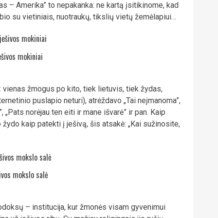
slas – Amerika” to nepakanka: ne kartą įsitikinome, kad
bio su vietiniais, nuotraukų, tikslių vietų žemėlapiui…
ešivos mokiniai
vienas žmogus po kito, tiek lietuvis, tiek žydas,
ternetinio puslapio neturi), atrėždavo „Tai neįmanoma”,
„Pats norėjau ten eiti ir mane išvarė” ir pan. Kaip
o žydo kaip patekti į ješivą, šis atsakė: „Kai sužinosite,
šivos mokslo salė
todoksų – institucija, kur žmonės visam gyvenimui