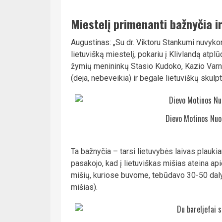
Miestelį primenanti bažnyčia ir
Augustinas: „Su dr. Viktoru Stankumi nuvykome
lietuvišką miestelį, pokariu į Klivlandą atp
žymių menininkų Stasio Kudoko, Kazio Varn
(deja, nebeveikia) ir begale lietuviškų skul
Dievo Motinos Nuo
Ta bažnyčia – tarsi lietuvybės laivas plaukia
pasakojo, kad į lietuviškas mišias ateina ap
mišių, kuriose buvome, tebūdavo 30-50 dalyv
mišias).