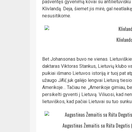
pašventęs gyvenimą kovai su antilietuvišku š
Klivlandą. Deja, šiemet jis mirė, gal neatlai
nesusitikome.
Klivlando
Bet Johansonas buvo ne vienas. Lietuvišk
daktaras Viktoras Stankus, Lietuvių klubo 
puikiai išmano Lietuvos istoriją ir tuoj pat a
užaugo JAV, juk galėjo lengvai Lietuvą tiesio
Amerikoje… Tačiau ne. „Amerikoje gimiau, be
persikelti gyventi į Lietuvą. Viliuosi, kad ne
lietuviškos, kad pačiai Lietuvai su tuo sunku
Augustinas Žemaitis su Rūta Degutis (l