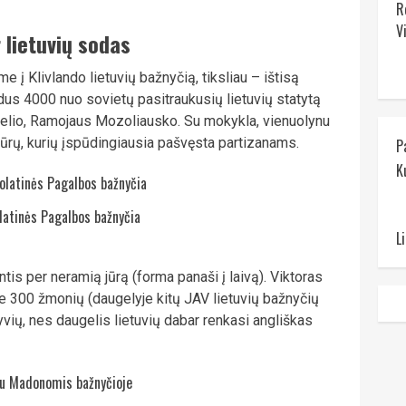
R
V
 lietuvių sodas
 į Klivlando lietuvių bažnyčią, tiksliau – ištisą
lūdus 4000 nuo sovietų pasitraukusių lietuvių statytą
elio, Ramojaus Mozoliausko. Su mokykla, vienuolynu
ptūrų, kurių įspūdingiausia pašvęsta partizanams.
P
K
latinės Pagalbos bažnyčia
L
ntis per neramią jūrą (forma panaši į laivą). Viktoras
ie 300 žmonių (daugelyje kitų JAV lietuvių bažnyčių
ių, nes daugelis lietuvių dabar renkasi angliškas