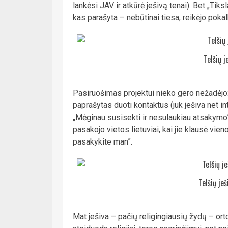
lankėsi JAV ir atkūrė ješivą tenai). Bet „Tik
kas parašyta – nebūtinai tiesa, reikėjo pokal
Telšių j
Pasiruošimas projektui nieko gero nežadėjo: 
paprašytas duoti kontaktus (juk ješiva net in
„Mėginau susisekti ir nesulaukiau atsakymo”, 
pasakojo vietos lietuviai, kai jie klausė vien
pasakykite man”.
Telšių je
Mat ješiva – pačių religingiausių žydų – or