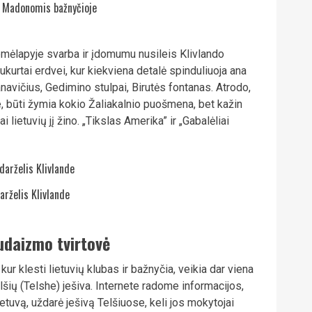
u Madonomis bažnyčioje
žemėlapyje svarba ir įdomumu nusileis Klivlando
sukurtai erdvei, kur kiekviena detalė spinduliuoja ana
anavičius, Gedimino stulpai, Birutės fontanas. Atrodo,
ne, būti žymia kokio Žaliakalnio puošmena, bet kažin
 lietuvių jį žino. „Tikslas Amerika” ir „Gabalėliai
arželis Klivlande
judaizmo tvirtovė
ur klesti lietuvių klubas ir bažnyčia, veikia dar viena
elšių (Telshe) ješiva. Internete radome informacijos,
ietuvą, uždarė ješivą Telšiuose, keli jos mokytojai