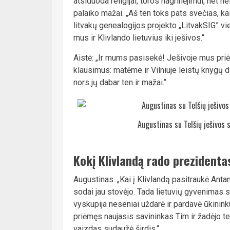
atsiduoda religijai, toros nagrinėjimui, net ne
palaiko mažai. „Aš ten toks pats svečias, ka
litvakų genealogijos projekto „LitvakSIG” vi
mus ir Klivlando lietuvius iki ješivos.“
Aistė: „Ir mums pasisekė! Ješivoje mus priė
klausimus: matėme ir Vilniuje leistų knygų d
nors jų dabar ten ir mažai.“
Augustinas su Telšių ješivos s
Kokį Klivlandą rado prezident
Augustinas: „Kai į Klivlandą pasitraukė Anta
sodai jau stovėjo. Tada lietuvių gyvenimas su
vyskupija neseniai uždarė ir pardavė ūkininku
priėmęs naujasis savininkas Tim ir žadėjo t
vaizdas sudaužė širdis.“