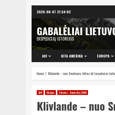
Skip
2026-08-07
21:34:03
to
content
GABALĖLIAI LIETUV
EKSPEDICIJŲ ISTORIJOS
JAV
KITA AMERIKA
EUROPA
Home
Klivlande – nuo Smetonos žūties iki tarpukario Liet
JAV
Ohajas
Tikslas - Amerika 2018
Klivlande – nuo S