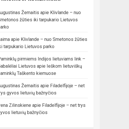
ugustinas Žemaitis
apie
Klivlande – nuo
metonos žūties iki tarpukario Lietuvos
arko
Laima
apie
Klivlande – nuo Smetonos žūties
ki tarpukario Lietuvos parko
aminklų pirmiems Indijos lietuviams link –
abalėliai Lietuvos
apie
Ieškom lietuviškų
aminklų Taškento kiemuose
ugustinas Žemaitis
apie
Filadelfijoje – net
rys gyvos lietuvių bažnyčios
rena Zilinskiene
apie
Filadelfijoje – net trys
yvos lietuvių bažnyčios