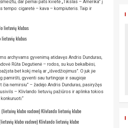
meižtu, dar pernai pats kvietė „Tikslas – Amerika” į
kęs tempo: cigaretė – kava – kompiuteris. Taip ir
 lietuvių klubas
iems archyvams gyvenimą atidavęs Andris Dunduras,
vadovė Rūta Degutienė – rodos, su kuo bekalbėsi,
tpažįsta bet kokį melą ar „išvedžiojimus”. O juk jie
g pamiršti, gyventi sau turtingoje ir saugioje
t čia nemirsiu” – žadėjo Andris Dunduras, pasiryžęs
nusivils – Klivlando lietuvių pažiūros ir aplinka tokios
 konkuruoti.“
ietuvių klubo vadove) Klivlando lietuvių klube