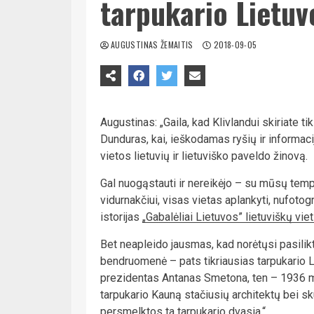
tarpukario Lietuv
AUGUSTINAS ŽEMAITIS
2018-09-05
Augustinas: „Gaila, kad Klivlandui skiriate t
Dunduras, kai, ieškodamas ryšių ir informac
vietos lietuvių ir lietuviško paveldo žinovą.
Gal nuogąstauti ir nereikėjo – su mūsų temp
vidurnakčiui, visas vietas aplankyti, nufoto
istorijas
„Gabalėliai Lietuvos” lietuviškų vie
Bet neapleido jausmas, kad norėtųsi pasilikti
bendruomenė – pats tikriausias tarpukario L
prezidentas Antanas Smetona, ten – 1936 m. 
tarpukario Kauną stačiusių architektų bei skul
persmelktos ta tarpukario dvasia.“