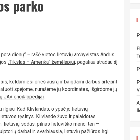
os parko
P
E
ik pora dienų” – rašė vietos lietuvių archyvistas Andris
T
ijos
„Tikslas – Amerika” žemėlapiui
, pagaliau atradau šį
P
ais, keldamiesi prieš aušrą ir baigdami darbus artėjant
P
grafuoti spėjome, nurašėme jų koordinates, išgirdome jų
V
tų JAV enciklopedijai
.
A
 ilgiau. Kad Klivlandas, o ypač jo lietuvių
l
ietuvos tęsinys. Klivlande žuvo ir palaidotas
lietuvių sodas, pilnas lietuviško meno, ten –
ptorių darbai ir, svarbiausia, lietuvių pažiūros irgi