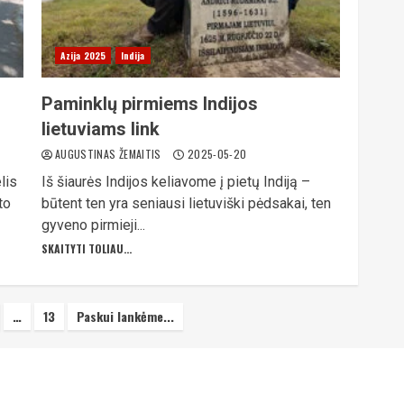
Azija 2025
Indija
Paminklų pirmiems Indijos
lietuviams link
AUGUSTINAS ŽEMAITIS
2025-05-20
lis
Iš šiaurės Indijos keliavome į pietų Indiją –
to
būtent ten yra seniausi lietuviški pėdsakai, ten
gyveno pirmieji...
SKAITYTI TOLIAU...
…
13
Paskui lankėme...
imas