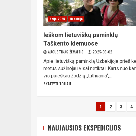
Azija 2025
Uzbekija
Ieškom lietuviškų paminklų
Taškento kiemuose
AUGUSTINAS ŽEMAITIS
2025-06-02
Apie lietuvišką paminklą Uzbekijoje prieš ke
metus sužinojau visai netiktai. Karts nuo kar
vis paieškau žodžių „Lithuania“,...
SKAITYTI TOLIAU...
Įrašų
1
2
3
4
puslapiav
NAUJAUSIOS EKSPEDICIJOS