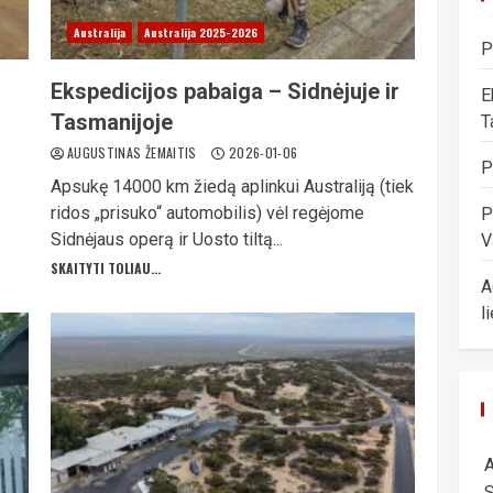
Australija
Australija 2025-2026
P
Ekspedicijos pabaiga – Sidnėjuje ir
E
Tasmanijoje
T
AUGUSTINAS ŽEMAITIS
2026-01-06
P
Apsukę 14000 km žiedą aplinkui Australiją (tiek
ridos „prisuko“ automobilis) vėl regėjome
P
Sidnėjaus operą ir Uosto tiltą...
V
SKAITYTI TOLIAU...
A
l
A
S