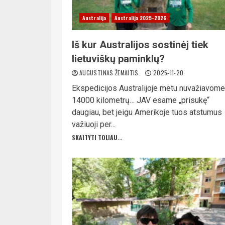
Australija
Australija 2025-2026
Iš kur Australijos sostinėj tiek
lietuviškų paminklų?
AUGUSTINAS ŽEMAITIS
2025-11-20
Ekspedicijos Australijoje metu nuvažiavome
14000 kilometrų… JAV esame „prisukę“
daugiau, bet jeigu Amerikoje tuos atstumus
važiuoji per...
SKAITYTI TOLIAU...