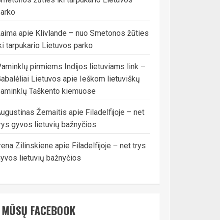
arko
Laima
apie
Klivlande – nuo Smetonos žūties
ki tarpukario Lietuvos parko
aminklų pirmiems Indijos lietuviams link –
abalėliai Lietuvos
apie
Ieškom lietuviškų
aminklų Taškento kiemuose
ugustinas Žemaitis
apie
Filadelfijoje – net
rys gyvos lietuvių bažnyčios
rena Zilinskiene
apie
Filadelfijoje – net trys
yvos lietuvių bažnyčios
MŪSŲ FACEBOOK