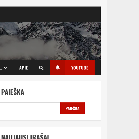
…
APIE
YOUTUBE
PAIEŠKA
PAIEŠKA
NAUJAUSI ĮRAŠAI