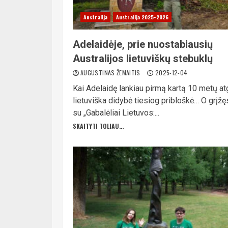
Australija
Australija 2025-2026
Adelaidėje, prie nuostabiausių
Australijos lietuviškų stebuklų
AUGUSTINAS ŽEMAITIS
2025-12-04
Kai Adelaidę lankiau pirmą kartą 10 metų atg
lietuviška didybė tiesiog pribloškė… O grįžę
su „Gabalėliai Lietuvos:...
SKAITYTI TOLIAU...