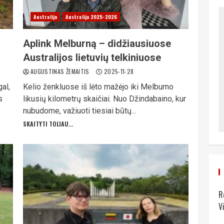
Australija
Australija 2025-2026
Aplink Melburną – didžiausiuose
Australijos lietuvių telkiniuose
AUGUSTINAS ŽEMAITIS
2025-11-28
al,
Kelio ženkluose iš lėto mažėjo iki Melburno
s
likusių kilometrų skaičiai. Nuo Džindabaino, kur
nubudome, važiuoti tiesiai būtų...
SKAITYTI TOLIAU...
R
V