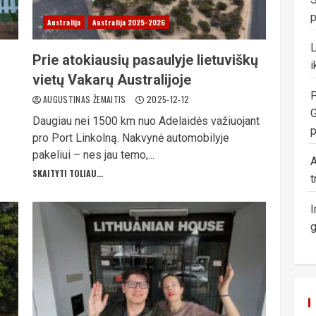
p
Australija
Australija 2025-2026
Prie atokiausių pasaulyje lietuviškų
i
vietų Vakarų Australijoje
P
AUGUSTINAS ŽEMAITIS
2025-12-12
G
Daugiau nei 1500 km nuo Adelaidės važiuojant
p
pro Port Linkolną. Nakvynė automobilyje
pakeliui – nes jau temo,...
A
SKAITYTI TOLIAU...
t
I
g