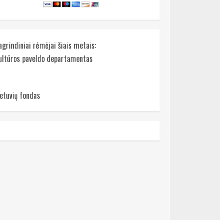
agrindiniai rėmėjai šiais metais:
ultūros paveldo departamentas
ietuvių fondas