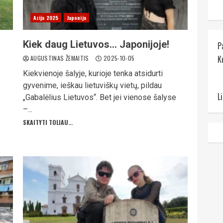
Azija 2025
Japonija
Kiek daug Lietuvos… Japonijoje!
P
K
AUGUSTINAS ŽEMAITIS
2025-10-05
Kiekvienoje šalyje, kurioje tenka atsidurti
gyvenime, ieškau lietuviškų vietų, pildau
L
„Gabalėlius Lietuvos“. Bet jei vienose šalyse
–...
SKAITYTI TOLIAU...