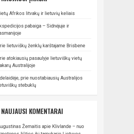
ietų Afrikos litvakų ir lietuvių keliais
kspedicijos pabaiga – Sidnėjuje ir
asmanijoje
rie lietuviškų ženklų karštajame Brisbene
rie atokiausių pasaulyje lietuviškų vietų
akarų Australijoje
delaidėje, prie nuostabiausių Australijos
ietuviškų stebuklų
NAUJAUSI KOMENTARAI
ugustinas Žemaitis
apie
Klivlande – nuo
metonos žūties iki tarpukario Lietuvos