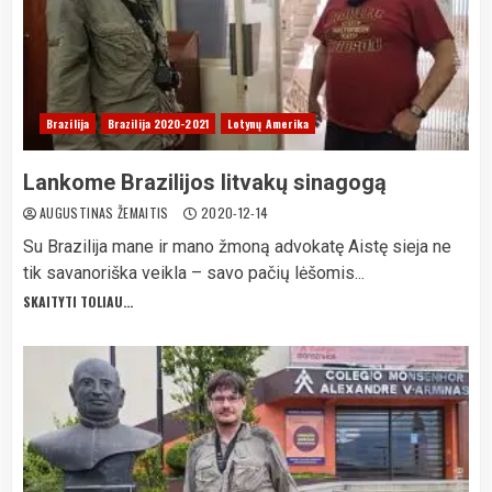
Brazilija
Brazilija 2020-2021
Lotynų Amerika
Lankome Brazilijos litvakų sinagogą
AUGUSTINAS ŽEMAITIS
2020-12-14
Su Brazilija mane ir mano žmoną advokatę Aistę sieja ne
tik savanoriška veikla – savo pačių lėšomis...
SKAITYTI TOLIAU...