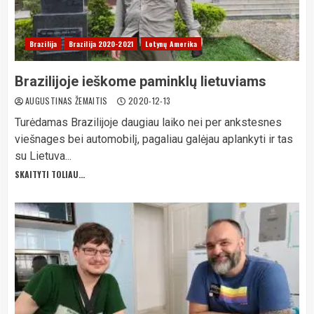
Brazilija
Brazilija 2020-2021
Lotynų Amerika
Brazilijoje ieškome paminklų lietuviams
AUGUSTINAS ŽEMAITIS
2020-12-13
Turėdamas Brazilijoje daugiau laiko nei per ankstesnes
viešnages bei automobilį, pagaliau galėjau aplankyti ir tas
su Lietuva...
SKAITYTI TOLIAU...