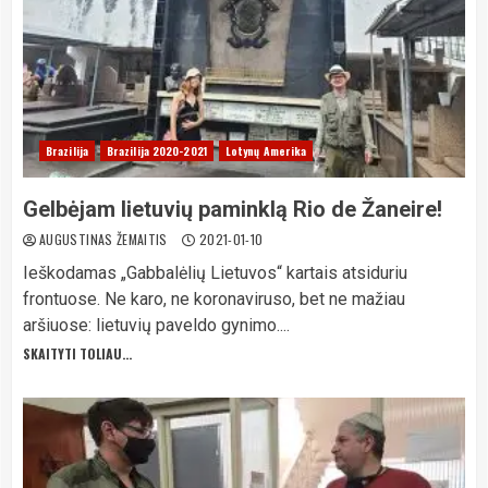
Brazilija
Brazilija 2020-2021
Lotynų Amerika
Gelbėjam lietuvių paminklą Rio de Žaneire!
AUGUSTINAS ŽEMAITIS
2021-01-10
Ieškodamas „Gabbalėlių Lietuvos“ kartais atsiduriu
frontuose. Ne karo, ne koronaviruso, bet ne mažiau
aršiuose: lietuvių paveldo gynimo....
SKAITYTI TOLIAU...