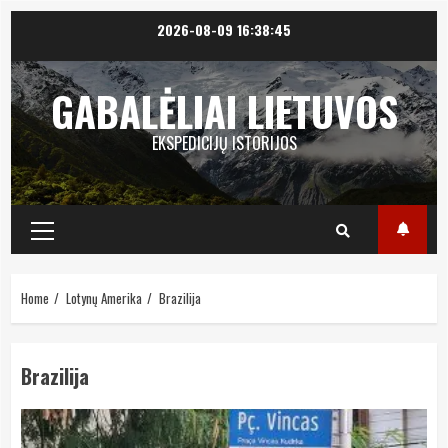
Skip
2026-08-09
16:38:46
to
content
GABALĖLIAI LIETUVOS
EKSPEDICIJŲ ISTORIJOS
Primary
Menu
Home
Lotynų Amerika
Brazilija
Brazilija