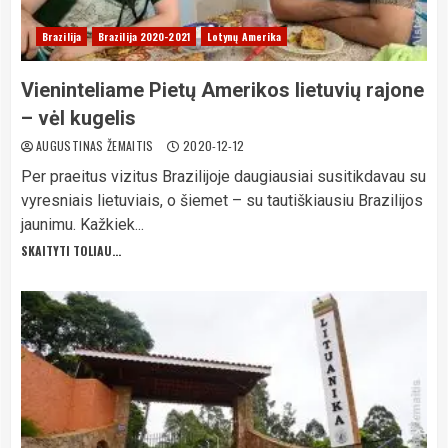
Brazilija
Brazilija 2020-2021
Lotynų Amerika
Vieninteliame Pietų Amerikos lietuvių rajone
– vėl kugelis
AUGUSTINAS ŽEMAITIS
2020-12-12
Per praeitus vizitus Brazilijoje daugiausiai susitikdavau su
vyresniais lietuviais, o šiemet – su tautiškiausiu Brazilijos
jaunimu. Kažkiek...
SKAITYTI TOLIAU...