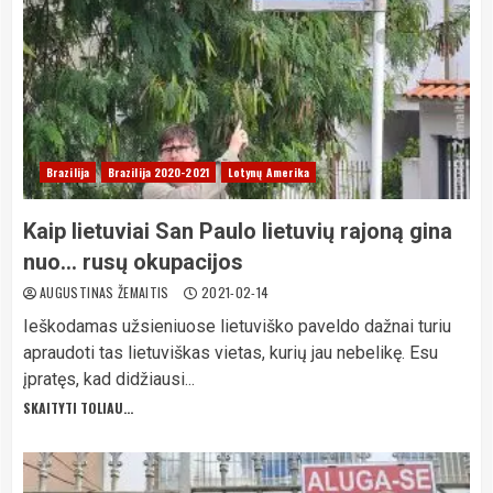
Brazilija
Brazilija 2020-2021
Lotynų Amerika
Kaip lietuviai San Paulo lietuvių rajoną gina
nuo… rusų okupacijos
AUGUSTINAS ŽEMAITIS
2021-02-14
Ieškodamas užsieniuose lietuviško paveldo dažnai turiu
apraudoti tas lietuviškas vietas, kurių jau nebelikę. Esu
įpratęs, kad didžiausi...
SKAITYTI TOLIAU...