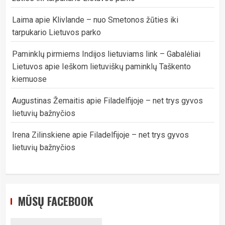
Laima
apie
Klivlande – nuo Smetonos žūties iki
tarpukario Lietuvos parko
Paminklų pirmiems Indijos lietuviams link – Gabalėliai
Lietuvos
apie
Ieškom lietuviškų paminklų Taškento
kiemuose
Augustinas Žemaitis
apie
Filadelfijoje – net trys gyvos
lietuvių bažnyčios
Irena Zilinskiene
apie
Filadelfijoje – net trys gyvos
lietuvių bažnyčios
MŪSŲ FACEBOOK