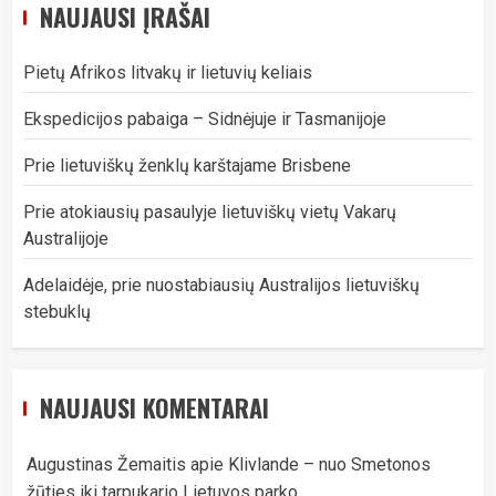
NAUJAUSI ĮRAŠAI
Pietų Afrikos litvakų ir lietuvių keliais
Ekspedicijos pabaiga – Sidnėjuje ir Tasmanijoje
Prie lietuviškų ženklų karštajame Brisbene
Prie atokiausių pasaulyje lietuviškų vietų Vakarų
Australijoje
Adelaidėje, prie nuostabiausių Australijos lietuviškų
stebuklų
NAUJAUSI KOMENTARAI
Augustinas Žemaitis
apie
Klivlande – nuo Smetonos
žūties iki tarpukario Lietuvos parko