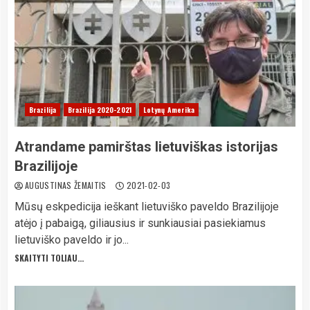
Brazilija
Brazilija 2020-2021
Lotynų Amerika
Atrandame pamirštas lietuviškas istorijas
Brazilijoje
AUGUSTINAS ŽEMAITIS
2021-02-03
Mūsų eskpedicija ieškant lietuviško paveldo Brazilijoje
atėjo į pabaigą, giliausius ir sunkiausiai pasiekiamus
lietuviško paveldo ir jo...
SKAITYTI TOLIAU...