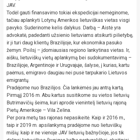
JAV.
Todėl gauti finansavimo tokiai ekspedicijai nemėginome,
tačiau aplankyti Lotynų Amerikos lietuviškas vietas visgi
pavyko. Suderinome kelis dalykus. Darbą – Aistė yra
advokatė, padedanti užsienio lietuviams atsikurti pilietybę,
ir ji turi daug klientų Brazilijoje, kur ekonomika pasuko
žemyn. Poilsį – įdomiausias regiono lankytinas vietas. Ir,
aišku, lietuviškų vietų aplankymą bei sudokumentavimą –
Brazilijoje, Argentinoje ir Urugvajuje, šalyse, į kurias, kartu
paėmus, emigravo daugiau nei pusė tarpukario Lietuvos
emigrantų.
Pradėjome nuo Brazilijos. Čia lankėmės jau antrą kartą.
Pirmąjį 2016 m. Abu kartus susitikome su vietos lietuvių
Butrimavičių šeima, kuri aprodė vienintelį lietuvių rajoną
Pietų Amerikoje – Vila Zelina.
Per pora metų tas rajonas nepasikeitė. Kaip ir 2016 m.,
taip ir 2019 m. apsilankymą pradėjome nuo lietuviškų
mišių: kaip ir ne vienoje JAV lietuvių bažnyčioje, jos tik