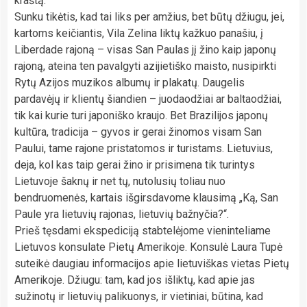
kraštą.
Sunku tikėtis, kad tai liks per amžius, bet būtų džiugu, jei,
kartoms keičiantis, Vila Zelina liktų kažkuo panašiu, į
Liberdade rajoną – visas San Paulas jį žino kaip japonų
rajoną, ateina ten pavalgyti azijietiško maisto, nusipirkti
Rytų Azijos muzikos albumų ir plakatų. Daugelis
pardavėjų ir klientų šiandien – juodaodžiai ar baltaodžiai,
tik kai kurie turi japoniško kraujo. Bet Brazilijos japonų
kultūra, tradicija – gyvos ir gerai žinomos visam San
Paului, tame rajone pristatomos ir turistams. Lietuvius,
deja, kol kas taip gerai žino ir prisimena tik turintys
Lietuvoje šaknų ir net tų, nutolusių toliau nuo
bendruomenės, kartais išgirsdavome klausimą „Ką, San
Paule yra lietuvių rajonas, lietuvių bažnyčia?“.
Prieš tęsdami ekspediciją stabtelėjome vieninteliame
Lietuvos konsulate Pietų Amerikoje. Konsulė Laura Tupė
suteikė daugiau informacijos apie lietuviškas vietas Pietų
Amerikoje. Džiugu: tam, kad jos išliktų, kad apie jas
sužinotų ir lietuvių palikuonys, ir vietiniai, būtina, kad