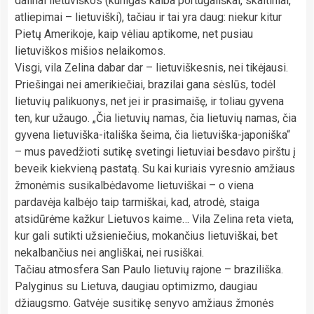
dalinai lietuviškos (kunigas kalba portugališkai, skaitiniai,
atliepimai – lietuviški), tačiau ir tai yra daug: niekur kitur
Pietų Amerikoje, kaip vėliau aptikome, net pusiau
lietuviškos mišios nelaikomos.
Visgi, vila Zelina dabar dar – lietuviškesnis, nei tikėjausi.
Priešingai nei amerikiečiai, brazilai gana sėslūs, todėl
lietuvių palikuonys, net jei ir prasimaišę, ir toliau gyvena
ten, kur užaugo. „Čia lietuvių namas, čia lietuvių namas, čia
gyvena lietuviška-itališka šeima, čia lietuviška-japoniška“
– mus pavedžioti sutikę svetingi lietuviai besdavo pirštu į
beveik kiekvieną pastatą. Su kai kuriais vyresnio amžiaus
žmonėmis susikalbėdavome lietuviškai – o viena
pardavėja kalbėjo taip tarmiškai, kad, atrodė, staiga
atsidūrėme kažkur Lietuvos kaime… Vila Zelina reta vieta,
kur gali sutikti užsieniečius, mokančius lietuviškai, bet
nekalbančius nei angliškai, nei rusiškai.
Tačiau atmosfera San Paulo lietuvių rajone – braziliška.
Palyginus su Lietuva, daugiau optimizmo, daugiau
džiaugsmo. Gatvėje susitikę senyvo amžiaus žmonės