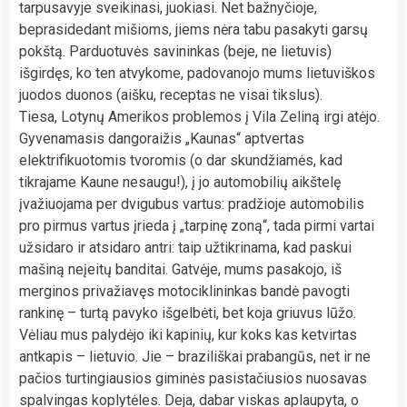
tarpusavyje sveikinasi, juokiasi. Net bažnyčioje,
beprasidedant mišioms, jiems nėra tabu pasakyti garsų
pokštą. Parduotuvės savininkas (beje, ne lietuvis)
išgirdęs, ko ten atvykome, padovanojo mums lietuviškos
juodos duonos (aišku, receptas ne visai tikslus).
Tiesa, Lotynų Amerikos problemos į Vila Zeliną irgi atėjo.
Gyvenamasis dangoraižis „Kaunas“ aptvertas
elektrifikuotomis tvoromis (o dar skundžiamės, kad
tikrajame Kaune nesaugu!), į jo automobilių aikštelę
įvažiuojama per dvigubus vartus: pradžioje automobilis
pro pirmus vartus įrieda į „tarpinę zoną“, tada pirmi vartai
užsidaro ir atsidaro antri: taip užtikrinama, kad paskui
mašiną neįeitų banditai. Gatvėje, mums pasakojo, iš
merginos privažiavęs motociklininkas bandė pavogti
rankinę – turtą pavyko išgelbėti, bet koja griuvus lūžo.
Vėliau mus palydėjo iki kapinių, kur koks kas ketvirtas
antkapis – lietuvio. Jie – braziliškai prabangūs, net ir ne
pačios turtingiausios giminės pasistačiusios nuosavas
spalvingas koplytėles. Deja, dabar viskas aplaupyta, o