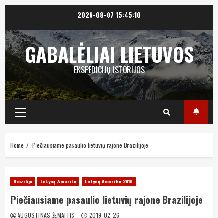
Skip
2026-08-07
15:45:10
to
content
GABALĖLIAI LIETUVOS
EKSPEDICIJŲ ISTORIJOS
Primary
Menu
Home
Piečiausiame pasaulio lietuvių rajone Brazilijoje
Brazilija
Lotynų Amerika
Lotynų Amerika 2019
Piečiausiame pasaulio lietuvių rajone Brazilijoje
AUGUSTINAS ŽEMAITIS
2019-02-26