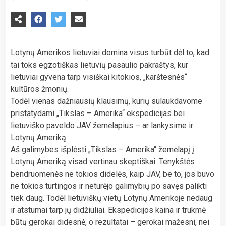
Lotynų Amerikos lietuviai domina visus turbūt dėl to, kad
tai toks egzotiškas lietuvių pasaulio pakraštys, kur
lietuviai gyvena tarp visiškai kitokios, „karštesnės“
kultūros žmonių.
Todėl vienas dažniausių klausimų, kurių sulaukdavome
pristatydami „Tikslas – Amerika“ ekspedicijas bei
lietuviško paveldo JAV žemėlapius – ar lankysime ir
Lotynų Ameriką.
Aš galimybes išplėsti „Tikslas – Amerika“ žemėlapį į
Lotynų Ameriką visad vertinau skeptiškai. Tenykštės
bendruomenės ne tokios didelės, kaip JAV, be to, jos buvo
ne tokios turtingos ir neturėjo galimybių po savęs palikti
tiek daug. Todėl lietuviškų vietų Lotynų Amerikoje nedaug
ir atstumai tarp jų didžiuliai. Ekspedicijos kaina ir trukmė
būtų gerokai didesnė, o rezultatai – gerokai mažesni, nei