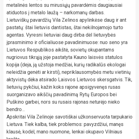
metalinės lentos su mirusiųjų pavardėmis daugiausiai
atiduotos į metalo laužą – narkomanų darbas.
Lietuviškų pavardžių Vila Zelinos apylinkėse daug ir ant
pastatų: štai lietuvis dantistas, štai nekilnojamojo turto
agentas. Vyresni lietuviai daug dirba dėl lietuvybės
įprasminimo ir oficialiuose pavadinimuose: nuo seno yra
Lietuvos Respublikos aikštė, sovietų okupantams
nugriovus tikrąją joje pastatyta Kauno laisvės statulos
kopija (deja, ją užstoja medžiai, kurių radikalūs ekologai
neleidžia genėti ar kirsti), nepriklausomybės metu vietinių
aktyvistų dėka atsirado Laisvos Lietuvos skersgatvis. Tik,
lietuvių pykčiui, kažin koks rajone apsigyvenęs rusas
suorganizavo aikščių pavadinimą Rytų Europos bei
Puškino garbei, nors su rusais rajonas neturėjo nieko
bendro…
Apskritai Vila Zelinoje savotiškai užkonservuota tarpukario
Lietuva. Tiek kalba, tiek problemos: pavyzdžiui, manęs
klausė, kodėl, mano nuomone, lenkai okupavo Vilniaus