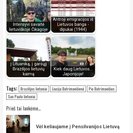
Antroji emigracijos iš
Intensyvi savaitė
Lietuvos banga -
lietuviškoje Čikagoje
dipukai (1944)
Į Lituaniką, į garsųjį
Brazilijos lietuvių
Kiek daug Lietuvos...
kaimą
Japonijoje!
Tags:
Brazilijos lietuviai
Liucija Butrimavičienė
Pio Butrimavičius
San Paulo lietuviai
Continue
Prieš tai lankėme...
Reading
Pre
Vėl keliaujame į Pensilvanijos Lietuvą
pos