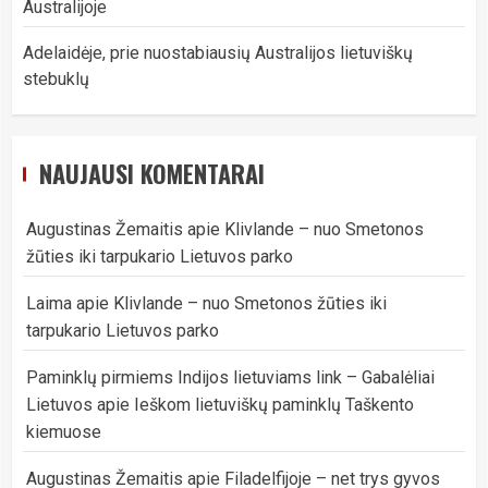
Australijoje
Adelaidėje, prie nuostabiausių Australijos lietuviškų
stebuklų
NAUJAUSI KOMENTARAI
Augustinas Žemaitis
apie
Klivlande – nuo Smetonos
žūties iki tarpukario Lietuvos parko
Laima
apie
Klivlande – nuo Smetonos žūties iki
tarpukario Lietuvos parko
Paminklų pirmiems Indijos lietuviams link – Gabalėliai
Lietuvos
apie
Ieškom lietuviškų paminklų Taškento
kiemuose
Augustinas Žemaitis
apie
Filadelfijoje – net trys gyvos