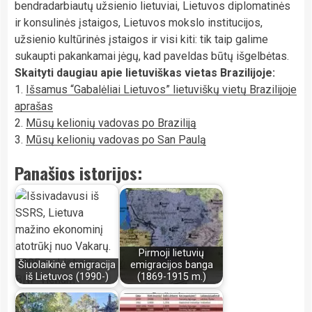
bendradarbiautų užsienio lietuviai, Lietuvos diplomatinės
ir konsulinės įstaigos, Lietuvos mokslo institucijos,
užsienio kultūrinės įstaigos ir visi kiti: tik taip galime
sukaupti pakankamai jėgų, kad paveldas būtų išgelbėtas.
Skaityti daugiau apie lietuviškas vietas Brazilijoje:
1.
Išsamus “Gabalėliai Lietuvos” lietuviškų vietų Brazilijoje
aprašas
2.
Mūsų kelionių vadovas po Braziliją
3.
Mūsų kelionių vadovas po San Paulą
Panašios istorijos:
Pirmoji lietuvių
Šiuolaikinė emigracija
emigracijos banga
iš Lietuvos (1990-)
(1869-1915 m.)