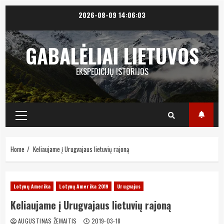
Skip
2026-08-09
14:06:04
to
content
GABALĖLIAI LIETUVOS
EKSPEDICIJŲ ISTORIJOS
Primary
Menu
Home
Keliaujame į Urugvajaus lietuvių rajoną
Lotynų Amerika
Lotynų Amerika 2019
Urugvajus
Keliaujame į Urugvajaus lietuvių rajoną
AUGUSTINAS ŽEMAITIS
2019-03-18