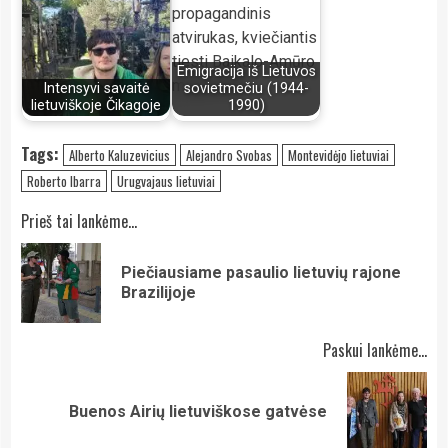
Emigracija iš Lietuvos
Intensyvi savaitė
sovietmečiu (1944-
lietuviškoje Čikagoje
1990)
Tags:
Alberto Kaluzevicius
Alejandro Svobas
Montevidėjo lietuviai
Roberto Ibarra
Urugvajaus lietuviai
Continue
Prieš tai lankėme...
Reading
Piečiausiame pasaulio lietuvių rajone
Pre
Brazilijoje
pos
Paskui lankėme...
Next
Buenos Airių lietuviškose gatvėse
post: