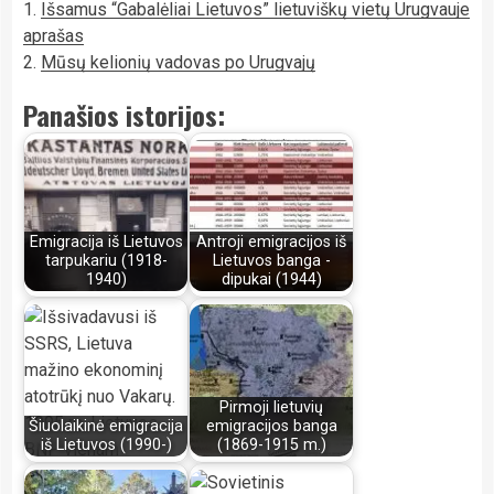
1.
Išsamus “Gabalėliai Lietuvos” lietuviškų vietų Urugvauje
aprašas
2.
Mūsų kelionių vadovas po Urugvajų
Panašios istorijos:
Emigracija iš Lietuvos
Antroji emigracijos iš
tarpukariu (1918-
Lietuvos banga -
1940)
dipukai (1944)
Pirmoji lietuvių
Šiuolaikinė emigracija
emigracijos banga
iš Lietuvos (1990-)
(1869-1915 m.)