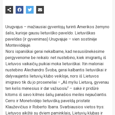
Urugvajus – mažiausiai gyventojų turinti Amerikos žemyno
šalis, kurioje gausu lietuviško paveldo. Lietuviškas
paveldas (ir gyvenimas) Urugvajuje – vien sostinėje
Montevidėjuje.
Nors ispaniškai gerai nekalbame, kad nesusišnekėsime
pergyvenome be reikalo: net nustebino, kiek imigrantų iš
Lietuvos vaikaičių puikiai moka lietuviškai. Itin maloniai
nustebino Alechandro Švoba, gerai kalbantis lietuviškai ir
dalyvaujantis lietuvių klubo veikloje, nors iš Lietuvos
imigravo tik du jo proseneliai – „Aš myliu Lietuvą, gyvenau
ten kelis mėnesius ir dar važiuosiu“ – sakė ir pridūrė
kitoms iš savo kilmės šalių panašios meilės nejaučiantis.
Cerro ir Monetvidėjo lietuvišką paveldą pristatė
Klauževičius ir Roberto Ibarra. Svarbiausios vietos trys:
Lietuvos aikštė su dviem paminklais, Lietuvių klubas ir