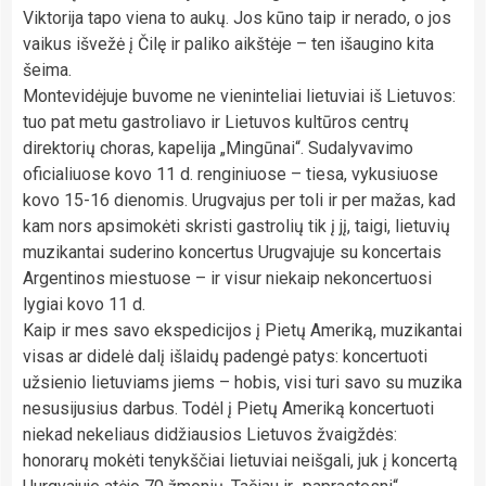
Viktorija tapo viena to aukų. Jos kūno taip ir nerado, o jos
vaikus išvežė į Čilę ir paliko aikštėje – ten išaugino kita
šeima.
Montevidėjuje buvome ne vieninteliai lietuviai iš Lietuvos:
tuo pat metu gastroliavo ir Lietuvos kultūros centrų
direktorių choras, kapelija „Mingūnai“. Sudalyvavimo
oficialiuose kovo 11 d. renginiuose – tiesa, vykusiuose
kovo 15-16 dienomis. Urugvajus per toli ir per mažas, kad
kam nors apsimokėti skristi gastrolių tik į jį, taigi, lietuvių
muzikantai suderino koncertus Urugvajuje su koncertais
Argentinos miestuose – ir visur niekaip nekoncertuosi
lygiai kovo 11 d.
Kaip ir mes savo ekspedicijos į Pietų Ameriką, muzikantai
visas ar didelė dalį išlaidų padengė patys: koncertuoti
užsienio lietuviams jiems – hobis, visi turi savo su muzika
nesusijusius darbus. Todėl į Pietų Ameriką koncertuoti
niekad nekeliaus didžiausios Lietuvos žvaigždės:
honorarų mokėti tenykščiai lietuviai neišgali, juk į koncertą