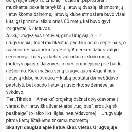
Uurgvajuje atėjo 70 žmonių. Tačiau ir „paprastesni“
muzikantai pakelia tenykščių lietuvių dvasią: skambant jų
lietuviškoms dainoms, lietuvių klube atmosfera buvo visai
kita, gal priminė laikus prieš 60 metų, kai buvo gyvi
imigrantai iš Lietuvos.
Aišku, Urugvajaus lietuviai, gimę Urugvajuje – ir
urugvajiečiai, todėl muzikantus pasitiko ne su cepelinais, o
su asado – savotiška tos Pietų Amerikos dalies valgio
ceremonija, kur vyrai kelias valandas čirškino mėsą,
moterys pjaustė daržoves, o mes prisidėjome prie baldų
nešiojimo. Kiek mačiau senų Urugvajaus ir Argentinos
lietuvių klubų nuotraukų – klubų pastatai dar nebūdavo
pastatyti, bet asado lietuvių nusipirktose žemėse jau
vykdavo.
Per „Tikslas – Amerika“ projektą dažnai atvykdavome į
vietas, kur lietuviška šventė arba „tuoj bus“, arba „ką tik
pasibaigė“ (o laiko likti ilgiau neturėdavome) – Urugvajuje
pirmą kartą ištaikėme tinkamą momentą.
Skaityti daugiau apie lietuviškas vietas Urugvajuje: