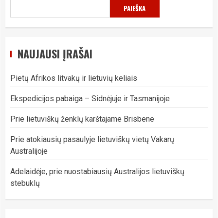
PAIEŠKA
NAUJAUSI ĮRAŠAI
Pietų Afrikos litvakų ir lietuvių keliais
Ekspedicijos pabaiga – Sidnėjuje ir Tasmanijoje
Prie lietuviškų ženklų karštajame Brisbene
Prie atokiausių pasaulyje lietuviškų vietų Vakarų
Australijoje
Adelaidėje, prie nuostabiausių Australijos lietuviškų
stebuklų