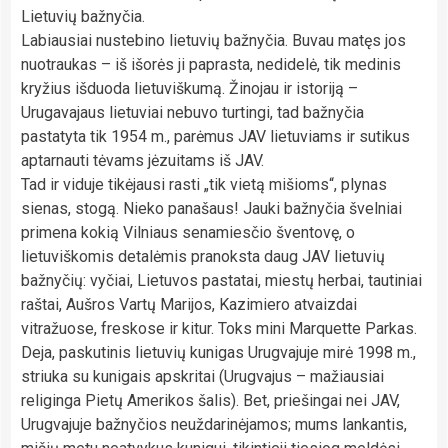
Lietuvių bažnyčia.
Labiausiai nustebino lietuvių bažnyčia. Buvau matęs jos
nuotraukas – iš išorės ji paprasta, nedidelė, tik medinis
kryžius išduoda lietuviškumą. Žinojau ir istoriją –
Urugavajaus lietuviai nebuvo turtingi, tad bažnyčia
pastatyta tik 1954 m., parėmus JAV lietuviams ir sutikus
aptarnauti tėvams jėzuitams iš JAV.
Tad ir viduje tikėjausi rasti „tik vietą mišioms“, plynas
sienas, stogą. Nieko panašaus! Jauki bažnyčia švelniai
primena kokią Vilniaus senamiesčio šventovę, o
lietuviškomis detalėmis pranoksta daug JAV lietuvių
bažnyčių: vyčiai, Lietuvos pastatai, miestų herbai, tautiniai
raštai, Aušros Vartų Marijos, Kazimiero atvaizdai
vitražuose, freskose ir kitur. Toks mini Marquette Parkas.
Deja, paskutinis lietuvių kunigas Urugvajuje mirė 1998 m.,
striuka su kunigais apskritai (Urugvajus – mažiausiai
religinga Pietų Amerikos šalis). Bet, priešingai nei JAV,
Urugvajuje bažnyčios neuždarinėjamos; mums lankantis,