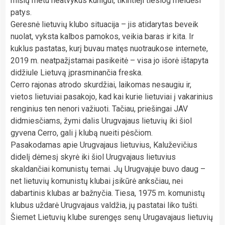
mišių metu neatvykus kunigui, tikintieji tiesiog meldėsi
patys.
Geresnė lietuvių klubo situacija – jis atidarytas beveik
nuolat, vyksta kalbos pamokos, veikia baras ir kita. Ir
kuklus pastatas, kurį buvau matęs nuotraukose internete,
2019 m. neatpažįstamai pasikeitė – visa jo išorė ištapyta
didžiule Lietuvą įprasminančia freska.
Cerro rajonas atrodo skurdžiai, laikomas nesaugiu ir,
vietos lietuviai pasakojo, kad kai kurie lietuviai į vakarinius
renginius ten nenori važiuoti. Tačiau, priešingai JAV
didmiesčiams, žymi dalis Urugvajaus lietuvių iki šiol
gyvena Cerro, gali į klubą nueiti pėsčiom.
Pasakodamas apie Urugvajaus lietuvius, Kaluževičius
didelį dėmesį skyrė iki šiol Urugvajaus lietuvius
skaldančiai komunistų temai. Jų Urugvajuje buvo daug –
net lietuvių komunistų klubai įsikūrė anksčiau, nei
dabartinis klubas ar bažnyčia. Tiesa, 1975 m. komunistų
klubus uždarė Urugvajaus valdžia, jų pastatai liko tušti.
Šiemet Lietuvių klube surengęs senų Urugavajaus lietuvių