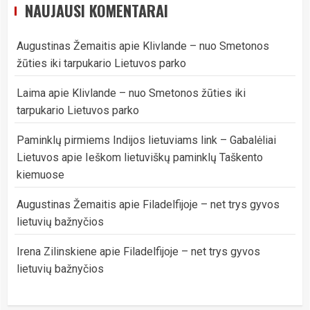
NAUJAUSI KOMENTARAI
Augustinas Žemaitis
apie
Klivlande – nuo Smetonos
žūties iki tarpukario Lietuvos parko
Laima
apie
Klivlande – nuo Smetonos žūties iki
tarpukario Lietuvos parko
Paminklų pirmiems Indijos lietuviams link – Gabalėliai
Lietuvos
apie
Ieškom lietuviškų paminklų Taškento
kiemuose
Augustinas Žemaitis
apie
Filadelfijoje – net trys gyvos
lietuvių bažnyčios
Irena Zilinskiene
apie
Filadelfijoje – net trys gyvos
lietuvių bažnyčios