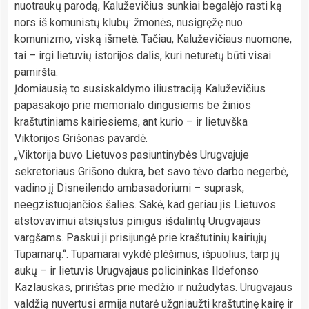
nuotraukų parodą, Kaluževičius sunkiai begalėjo rasti ką
nors iš komunistų klubų: žmonės, nusigręžę nuo
komunizmo, viską išmetė. Tačiau, Kaluževičiaus nuomone,
tai – irgi lietuvių istorijos dalis, kuri neturėtų būti visai
pamiršta.
Įdomiausią to susiskaldymo iliustraciją Kaluževičius
papasakojo prie memorialo dingusiems be žinios
kraštutiniams kairiesiems, ant kurio – ir lietuvška
Viktorijos Grišonas pavardė.
„Viktorija buvo Lietuvos pasiuntinybės Urugvajuje
sekretoriaus Grišono dukra, bet savo tėvo darbo negerbė,
vadino jį Disneilendo ambasadoriumi – suprask,
neegzistuojančios šalies. Sakė, kad geriau jis Lietuvos
atstovavimui atsiųstus pinigus išdalintų Urugvajaus
vargšams. Paskui ji prisijungė prie kraštutinių kairiųjų
Tupamarų.“. Tupamarai vykdė plėšimus, išpuolius, tarp jų
aukų – ir lietuvis Urugvajaus policininkas Ildefonso
Kazlauskas, pririštas prie medžio ir nužudytas. Urugvajaus
valdžią nuvertusi armija nutarė užgniaužti kraštutinę kairę ir