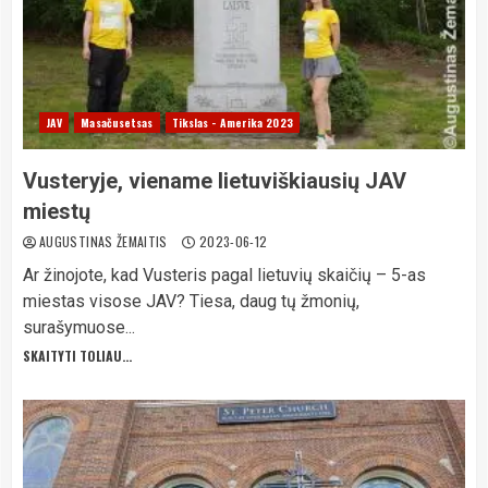
JAV
Masačusetsas
Tikslas - Amerika 2023
Vusteryje, viename lietuviškiausių JAV
miestų
AUGUSTINAS ŽEMAITIS
2023-06-12
Ar žinojote, kad Vusteris pagal lietuvių skaičių – 5-as
miestas visose JAV? Tiesa, daug tų žmonių,
surašymuose...
SKAITYTI TOLIAU...