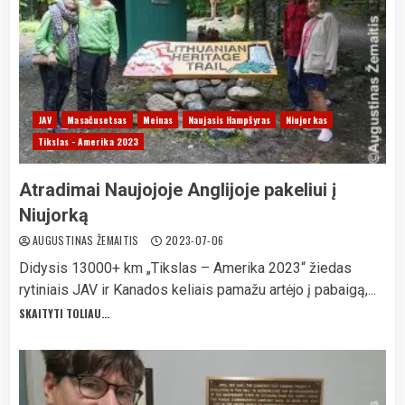
JAV
Masačusetsas
Meinas
Naujasis Hampšyras
Niujorkas
Tikslas - Amerika 2023
Atradimai Naujojoje Anglijoje pakeliui į
Niujorką
AUGUSTINAS ŽEMAITIS
2023-07-06
Didysis 13000+ km „Tikslas – Amerika 2023“ žiedas
rytiniais JAV ir Kanados keliais pamažu artėjo į pabaigą,...
SKAITYTI TOLIAU...