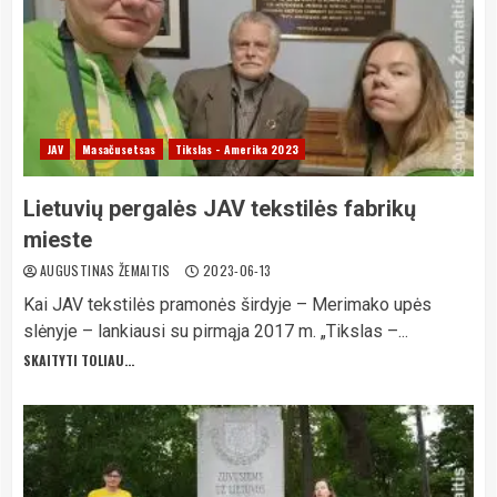
JAV
Masačusetsas
Tikslas - Amerika 2023
Lietuvių pergalės JAV tekstilės fabrikų
mieste
AUGUSTINAS ŽEMAITIS
2023-06-13
Kai JAV tekstilės pramonės širdyje – Merimako upės
slėnyje – lankiausi su pirmąja 2017 m. „Tikslas –...
SKAITYTI TOLIAU...