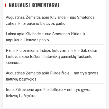
NAUJAUSI KOMENTARAI
Augustinas Žemaitis
apie
Klivlande – nuo Smetonos
žūties iki tarpukario Lietuvos parko
Laima
apie
Klivlande – nuo Smetonos žūties iki
tarpukario Lietuvos parko
Paminklų pirmiems Indijos lietuviams link – Gabalėliai
Lietuvos
apie
Ieškom lietuviškų paminklų Taškento
kiemuose
Augustinas Žemaitis
apie
Filadelfijoje – net trys gyvos
lietuvių bažnyčios
Irena Zilinskiene
apie
Filadelfijoje – net trys gyvos
lietuvių bažnyčios