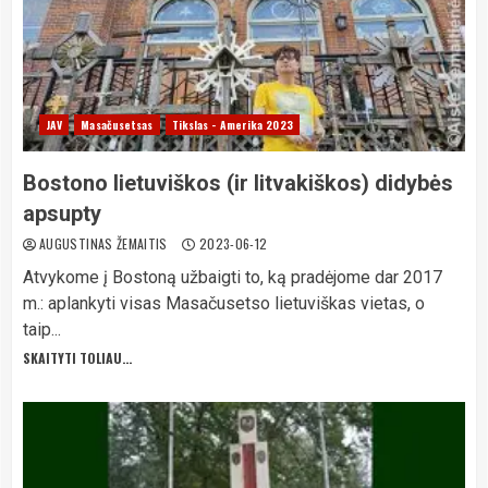
JAV
Masačusetsas
Tikslas - Amerika 2023
Bostono lietuviškos (ir litvakiškos) didybės
apsupty
AUGUSTINAS ŽEMAITIS
2023-06-12
Atvykome į Bostoną užbaigti to, ką pradėjome dar 2017
m.: aplankyti visas Masačusetso lietuviškas vietas, o
taip...
SKAITYTI TOLIAU...