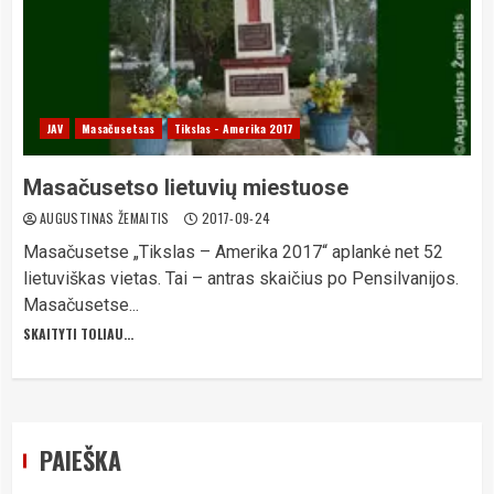
JAV
Masačusetsas
Tikslas - Amerika 2017
Masačusetso lietuvių miestuose
AUGUSTINAS ŽEMAITIS
2017-09-24
Masačusetse „Tikslas – Amerika 2017“ aplankė net 52
lietuviškas vietas. Tai – antras skaičius po Pensilvanijos.
Masačusetse...
SKAITYTI TOLIAU...
PAIEŠKA