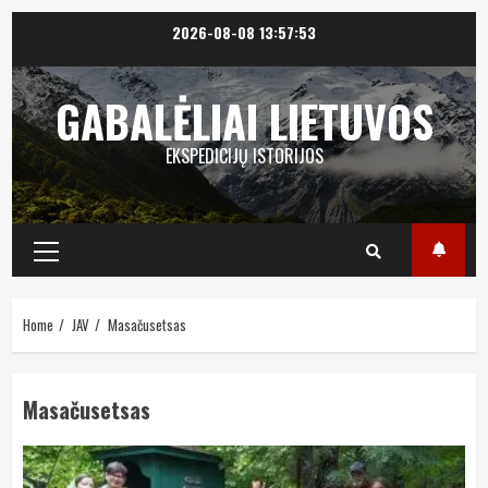
Skip
2026-08-08
13:57:53
to
content
GABALĖLIAI LIETUVOS
EKSPEDICIJŲ ISTORIJOS
Primary
Menu
Home
JAV
Masačusetsas
Masačusetsas