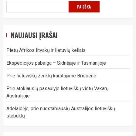
PAIEŠKA
NAUJAUSI ĮRAŠAI
Pietų Afrikos litvakų ir lietuvių keliais
Ekspedicijos pabaiga – Sidnėjuje ir Tasmanijoje
Prie lietuviškų ženklų karštajame Brisbene
Prie atokiausių pasaulyje lietuviškų vietų Vakarų
Australijoje
Adelaidėje, prie nuostabiausių Australijos lietuviškų
stebuklų