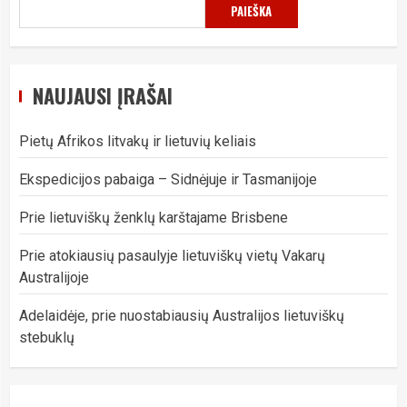
PAIEŠKA
NAUJAUSI ĮRAŠAI
Pietų Afrikos litvakų ir lietuvių keliais
Ekspedicijos pabaiga – Sidnėjuje ir Tasmanijoje
Prie lietuviškų ženklų karštajame Brisbene
Prie atokiausių pasaulyje lietuviškų vietų Vakarų
Australijoje
Adelaidėje, prie nuostabiausių Australijos lietuviškų
stebuklų