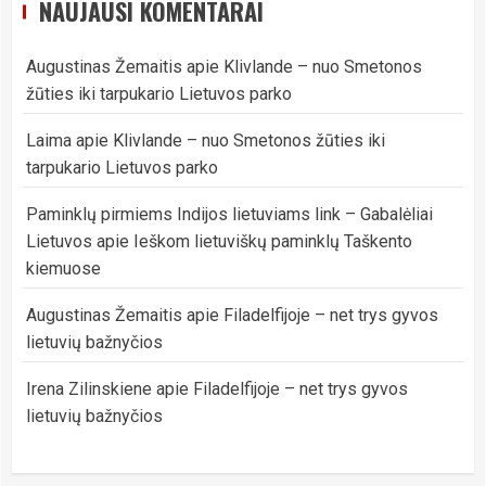
NAUJAUSI KOMENTARAI
Augustinas Žemaitis
apie
Klivlande – nuo Smetonos
žūties iki tarpukario Lietuvos parko
Laima
apie
Klivlande – nuo Smetonos žūties iki
tarpukario Lietuvos parko
Paminklų pirmiems Indijos lietuviams link – Gabalėliai
Lietuvos
apie
Ieškom lietuviškų paminklų Taškento
kiemuose
Augustinas Žemaitis
apie
Filadelfijoje – net trys gyvos
lietuvių bažnyčios
Irena Zilinskiene
apie
Filadelfijoje – net trys gyvos
lietuvių bažnyčios