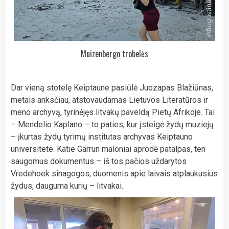
Muizenbergo trobelės
Dar vieną stotelę Keiptaune pasiūlė Juozapas Blažiūnas,
metais anksčiau, atstovaudamas Lietuvos Literatūros ir
meno archyvą, tyrinėjęs litvakų paveldą Pietų Afrikoje. Tai
– Mendelio Kaplano – to paties, kur įsteigė žydų muziejų
– įkurtas žydų tyrimų institutas archyvas Keiptauno
universitete. Katie Garrun maloniai aprodė patalpas, ten
saugomus dokumentus – iš tos pačios uždarytos
Vredehoek sinagogos, duomenis apie laivais atplaukusius
žydus, dauguma kurių – litvakai.