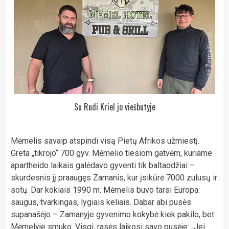
Su Rudi Kriel jo viešbutyje
Mėmelis savaip atspindi visą Pietų Afrikos užmiestį.
Greta „tikrojo“ 700 gyv. Mėmelio tiesiom gatvėm, kuriame
apartheido laikais galėdavo gyventi tik baltaodžiai –
skurdesnis jį praaugęs Zamanis, kur įsikūrė 7000 zulusų ir
sotų. Dar kokiais 1990 m. Mėmelis buvo tarsi Europa:
saugus, tvarkingas, lygiais keliais. Dabar abi pusės
supanašėjo – Zamanyje gyvenimo kokybė kiek pakilo, bet
Mėmelyje smuko. Visgi, rasės laikosi savo pusėje: „Jei