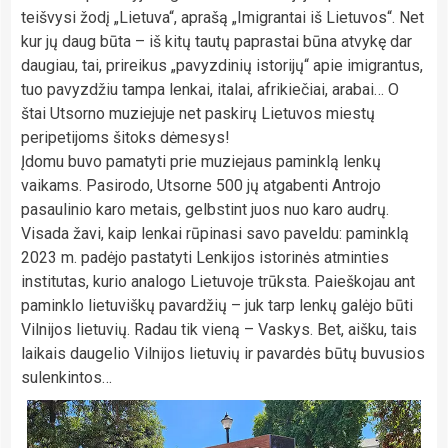
teišvysi žodį „Lietuva“, aprašą „Imigrantai iš Lietuvos“. Net
kur jų daug būta – iš kitų tautų paprastai būna atvykę dar
daugiau, tai, prireikus „pavyzdinių istorijų“ apie imigrantus,
tuo pavyzdžiu tampa lenkai, italai, afrikiečiai, arabai… O
štai Utsorno muziejuje net paskirų Lietuvos miestų
peripetijoms šitoks dėmesys!
Įdomu buvo pamatyti prie muziejaus paminklą lenkų
vaikams. Pasirodo, Utsorne 500 jų atgabenti Antrojo
pasaulinio karo metais, gelbstint juos nuo karo audrų.
Visada žavi, kaip lenkai rūpinasi savo paveldu: paminklą
2023 m. padėjo pastatyti Lenkijos istorinės atminties
institutas, kurio analogo Lietuvoje trūksta. Paieškojau ant
paminklo lietuviškų pavardžių – juk tarp lenkų galėjo būti
Vilnijos lietuvių. Radau tik vieną – Vaskys. Bet, aišku, tais
laikais daugelio Vilnijos lietuvių ir pavardės būtų buvusios
sulenkintos…