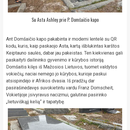
Su Asta Ashley prie P. Domšaičio kapo
Ant Domšaičio kapo pakabinta ir moderni lentelė su QR
kodu, kuris, kaip paskaojo Asta, kartą išblukintas karštos
Keiptauno saulės, dabar jau pakeistas. Ten kiekvienas gali
paskaityti dailininko gyvenimo ir kūrybos istoriją.
Domšaitis kilęs iš Mažosios Lietuvos, tuomet valdytos
vokiečių; naciai nemėgo jo kūrybos, kurioje paskui
atsispindėjo ir Afrikos dvasia. Iš pradžių dar
pasirašinėdavęs suvokietintu vardu Franz Domscheit,
Vokietijoje įsivyravus nacizmui, galutinai pasirinko
„lietuviškąjį kelią“ ir tapatybę.