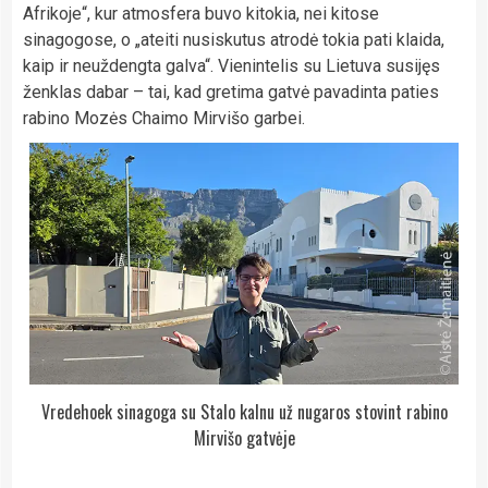
Afrikoje“, kur atmosfera buvo kitokia, nei kitose
sinagogose, o „ateiti nusiskutus atrodė tokia pati klaida,
kaip ir neuždengta galva“. Vienintelis su Lietuva susijęs
ženklas dabar – tai, kad gretima gatvė pavadinta paties
rabino Mozės Chaimo Mirvišo garbei.
Vredehoek sinagoga su Stalo kalnu už nugaros stovint rabino
Mirvišo gatvėje