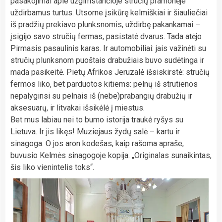
pasakojimai apie užgimstančioje stručių pramonėje
uždirbamus turtus. Utsorne įsikūrę kelmiškiai ir šiauliečiai
iš pradžių prekiavo plunksnomis, uždirbę pakankamai –
įsigijo savo stručių fermas, pasistatė dvarus. Tada atėjo
Pirmasis pasaulinis karas. Ir automobiliai: jais važinėti su
stručių plunksnom puoštais drabužiais buvo sudėtinga ir
mada pasikeitė. Pietų Afrikos Jeruzalė išsiskirstė: stručių
fermos liko, bet parduotos kitiems: pelnų iš strutienos
nepalyginsi su pelnais iš (nebe)prabangių drabužių ir
aksesuarų, ir litvakai išsikėlė į miestus.
Bet mus labiau nei to bumo istorija traukė ryšys su
Lietuva. Ir jis likęs! Muziejaus žydų salė – kartu ir
sinagoga. O jos aron kodešas, kaip rašoma apraše,
buvusio Kelmės sinagogoje kopija. „Originalas sunaikintas,
šis liko vienintelis toks“.