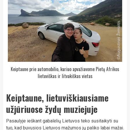
Keiptaune prie automobilio, kuriuo apvažiavome Pietų Afrikos
lietuviškas ir litvakiškas vietas
Keiptaune, lietuviškiausiame
užjūriuose žydų muziejuje
Pasaulyje ieškant gabalėlių Lietuvos teko susitaikyti su
tuo, kad buvusios Lietuvos mažumos jų paliko labai mažai.