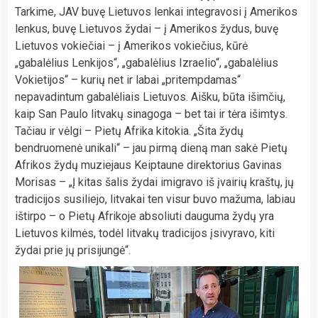
Tarkime, JAV buvę Lietuvos lenkai integravosi į Amerikos
lenkus, buvę Lietuvos žydai – į Amerikos žydus, buvę
Lietuvos vokiečiai – į Amerikos vokiečius, kūrė
„gabalėlius Lenkijos“, „gabalėlius Izraelio“, „gabalėlius
Vokietijos“ – kurių net ir labai „pritempdamas“
nepavadintum gabalėliais Lietuvos. Aišku, būta išimčių,
kaip San Paulo litvakų sinagoga – bet tai ir tėra išimtys.
Tačiau ir vėlgi – Pietų Afrika kitokia. „Šita žydų
bendruomenė unikali“ – jau pirmą dieną man sakė Pietų
Afrikos žydų muziejaus Keiptaune direktorius Gavinas
Morisas – „Į kitas šalis žydai imigravo iš įvairių kraštų, jų
tradicijos susiliejo, litvakai ten visur buvo mažuma, labiau
ištirpo – o Pietų Afrikoje absoliuti dauguma žydų yra
Lietuvos kilmės, todėl litvakų tradicijos įsivyravo, kiti
žydai prie jų prisijungė“.