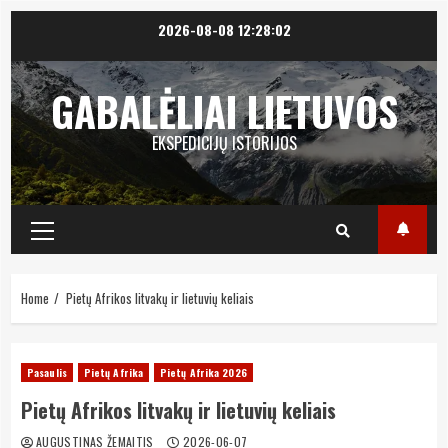
Skip
2026-08-08
12:28:04
to
content
GABALĖLIAI LIETUVOS
EKSPEDICIJŲ ISTORIJOS
Primary
Menu
Home
Pietų Afrikos litvakų ir lietuvių keliais
Pasaulis
Pietų Afrika
Pietų Afrika 2026
Pietų Afrikos litvakų ir lietuvių keliais
AUGUSTINAS ŽEMAITIS
2026-06-07