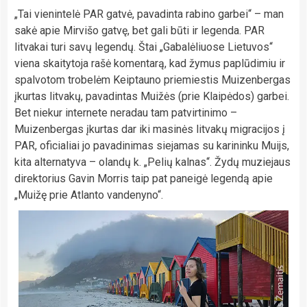
„Tai vienintelė PAR gatvė, pavadinta rabino garbei“ – man
sakė apie Mirvišo gatvę, bet gali būti ir legenda. PAR
litvakai turi savų legendų. Štai „Gabalėliuose Lietuvos“
viena skaitytoja rašė komentarą, kad žymus paplūdimiu ir
spalvotom trobelėm Keiptauno priemiestis Muizenbergas
įkurtas litvakų, pavadintas Muižės (prie Klaipėdos) garbei.
Bet niekur internete neradau tam patvirtinimo –
Muizenbergas įkurtas dar iki masinės litvakų migracijos į
PAR, oficialiai jo pavadinimas siejamas su karininku Muijs,
kita alternatyva – olandų k. „Pelių kalnas“. Žydų muziejaus
direktorius Gavin Morris taip pat paneigė legendą apie
„Muižę prie Atlanto vandenyno“.