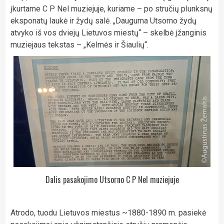
įkurtame C P Nel muziejuje, kuriame – po stručių plunksnų
eksponatų laukė ir žydų salė. „Dauguma Utsorno žydų
atvyko iš vos dviejų Lietuvos miestų“ – skelbė įžanginis
muziejaus tekstas – „Kelmės ir Šiaulių“.
Dalis pasakojimo Utsorno C P Nel muziejuje
Atrodo, tuodu Lietuvos miestus ~1880-1890 m. pasiekė