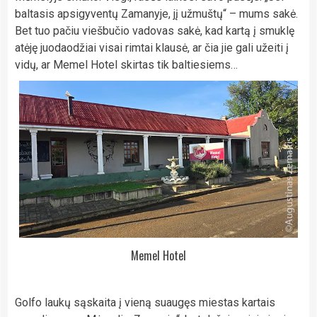
baltasis apsigyventų Zamanyje, jį užmuštų“ – mums sakė.
Bet tuo pačiu viešbučio vadovas sakė, kad kartą į smuklę
atėję juodaodžiai visai rimtai klausė, ar čia jie gali užeiti į
vidų, ar Memel Hotel skirtas tik baltiesiems…
Memel Hotel
Golfo laukų sąskaita į vieną suaugęs miestas kartais