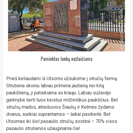
Paminklas lenkų našlaičiams
Prieš keliaudami iš Utsorno užsukome į stručių fermą.
Strutiena skoniu labiau primena jautieną nei kitą
paukštieną, ji patiekiama su krauju. Labiau sužavėjo
galimybė šerti tuos keistus milžiniškus paukščius. Bet
stručių mados, atnešusios Šiaulių ir Kelmės žydams
dvarus, sunkiai suprantamos – laikai pasikeitė. Bet
Utsornas iki šiol pasaulio stručių sostinė – 70% visos
pasaulio strutienos užauginama čia!