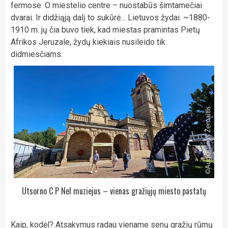
fermose. O miestelio centre – nuostabūs šimtamečiai
dvarai. Ir didžiąją dalį to sukūrė… Lietuvos žydai. ~1880-
1910 m. jų čia buvo tiek, kad miestas pramintas Pietų
Afrikos Jeruzale, žydų kiekiais nusileido tik
didmiesčiams.
Utsorno C P Nel muziejus – vienas gražiųjų miesto pastatų
Kaip, kodėl? Atsakymus radau viename senų gražių rūmų