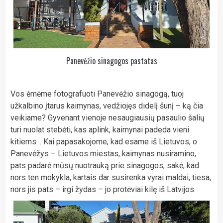
Panevėžio sinagogos pastatas
Vos ėmėme fotografuoti Panevėžio sinagogą, tuoj
užkalbino įtarus kaimynas, vedžiojęs didelį šunį – ką čia
veikiame? Gyvenant vienoje nesaugiausių pasaulio šalių
turi nuolat stebėti, kas aplink, kaimynai padeda vieni
kitiems… Kai papasakojome, kad esame iš Lietuvos, o
Panevėžys – Lietuvos miestas, kaimynas nusiramino,
pats padarė mūsų nuotrauką prie sinagogos, sakė, kad
nors ten mokykla, kartais dar susirenka vyrai maldai, tiesa,
nors jis pats – irgi žydas – jo protėviai kilę iš Latvijos.