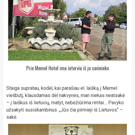
Prie Memel Hotel imu interviu iš jo savininko
Staiga supratau, kodėl, kai parašiau el. laišką į Memel
viešbutį, klausdamas dėl nakvynės, man niekas neatsakė
– į laiškus iš lietuvių, matyt, nebežiūrima rimtai… Pavyko
užsakyti susiskambinus. „Jūs čia pirmieji iš Lietuvos“ –
sakė.