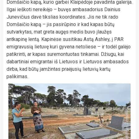
Domšaičio kapą, kurio garbei Klaipėdoje pavadinta galerija.
Ilgai ieškoti nereikėjo – buvęs ambasadorius Dainius
Junevičius davė tikslias koordinates. Jis ne tik rado
Domšaičio kapą – jis pasirūpino ir kad kapas būtų
sutvarkytas, mat greta augęs medis buvo įlaužęs
antkapinę lentą. Kapinėse susitikau Astą Ashley, į PAR
emigravusią lietuvę kuri gyvena netoliese – ir todėl galėjo
patikrinti, ar kapas suremontuotas tinkamai. Džiugu, kai
dabartiniai emigrantai iš Lietuvos ir Lietuvos ambasados
dirba, kad būtų įamžintas praėjusių lietuvių kartų
palikimas.