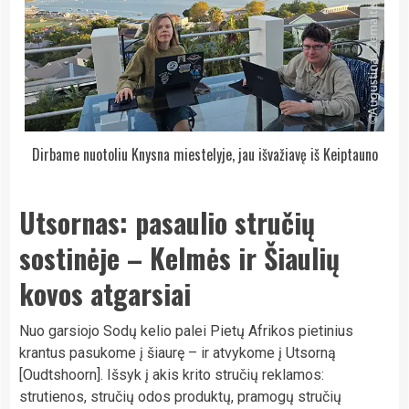
Dirbame nuotoliu Knysna miestelyje, jau išvažiavę iš Keiptauno
Utsornas: pasaulio stručių
sostinėje – Kelmės ir Šiaulių
kovos atgarsiai
Nuo garsiojo Sodų kelio palei Pietų Afrikos pietinius
krantus pasukome į šiaurę – ir atvykome į Utsorną
[Oudtshoorn]. Išsyk į akis krito stručių reklamos:
strutienos, stručių odos produktų, pramogų stručių