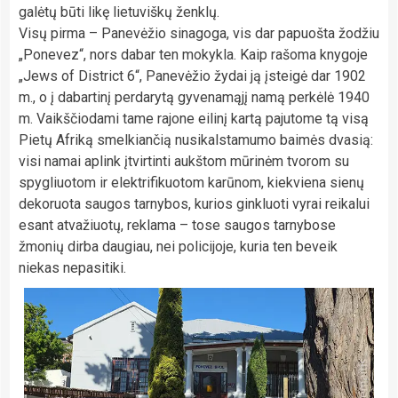
galėtų būti likę lietuviškų ženklų.
Visų pirma – Panevėžio sinagoga, vis dar papuošta žodžiu
„Ponevez“, nors dabar ten mokykla. Kaip rašoma knygoje
„Jews of District 6“, Panevėžio žydai ją įsteigė dar 1902
m., o į dabartinį perdarytą gyvenamąjį namą perkėlė 1940
m. Vaikščiodami tame rajone eilinį kartą pajutome tą visą
Pietų Afriką smelkiančią nusikalstamumo baimės dvasią:
visi namai aplink įtvirtinti aukštom mūrinėm tvorom su
spygliuotom ir elektrifikuotom karūnom, kiekviena sienų
dekoruota saugos tarnybos, kurios ginkluoti vyrai reikalui
esant atvažiuotų, reklama – tose saugos tarnybose
žmonių dirba daugiau, nei policijoje, kuria ten beveik
niekas nepasitiki.