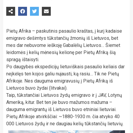
Pietų Afrika – paskutinis pasaulio kraštas, į kurį kadaise
emigravo dešimtys tūkstančių žmonių iš Lietuvos, bet
mes dar nebuvome ieškoję Gabalėlių Lietuvos… Šiemet
leidomės į kelių mėnesių kelionę per Pietų Afriką šią
spragą ištaisyti.
Po daugybės ekspedicijų lietuviškais pasaulio keliais dar
neįkėlęs ten kojos galiu nujausti, ką rasiu… Tik ne Pietų
Afrikoje. Nes dauguma emigravusių į Pietų Afriką iš
Lietuvos buvo žydai (litvakai).
Taip, tūkstančiai Lietuvos žydų emigravo ir į JAV, Lotynų
Ameriką, kitur. Bet ten jie buvo mažumos mažuma –
dauguma emigrantų iš Lietuvos buvo etniniai lietuviai.
Pietų Afrikoje atvirkščiai: ~1880-1930 m. čia atvyko 40
000 Lietuvos žydų ir ne daugiau kelių tūkstančių lietuvių.