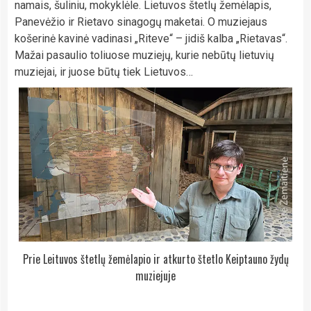
namais, šuliniu, mokyklėle. Lietuvos štetlų žemėlapis,
Panevėžio ir Rietavo sinagogų maketai. O muziejaus
košerinė kavinė vadinasi „Riteve“ – jidiš kalba „Rietavas“.
Mažai pasaulio toliuose muziejų, kurie nebūtų lietuvių
muziejai, ir juose būtų tiek Lietuvos…
Prie Leituvos štetlų žemėlapio ir atkurto štetlo Keiptauno žydų
muziejuje