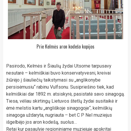
Prie Kelmės aron kodešo kopijos
Pasirodo, Kelmės ir Šiaulių žydai Utsorne tarpusavy
nesutarė – kelmiškiai buvo konservatyvesni, kreivai
žiūrėjo į šiauliečių taikstymasi su „anglikonybe
persisėmusiu“ rabinu Vulfsonu. Susipriešino tiek, kad
kelmiškiai dar 1892 m. atsiskyrė, pasistatė savo sinagogą.
Tiesa, vėliau skirtingų Lietuvos štetlų žydai susitaikė ir
ėmė melstis kartu „angliškoje sinagogoje“, kelmiškių
sinagoga uždaryta, nugriauta – bet C P Nel muziejus
išgelbėjo jos aron kodešą, suolus…
Retai kur pasaulyje regioniniame muziejuje apskritai