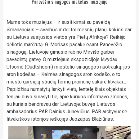
Panevėžio sinagogos maketas muziejuje
Mums toks muziejus – ir susitikimai su paveldą
išmanančiais – svarbūs ir dėl tolimesnių planų: kokios dar
su Lietuva susijusios vietos yra Pietų Afrikoje? Reikėjo
dėliotis maršrutą. G. Morisas pasakė esant Panevėžio
sinagogą, Lietuvoje gimusio rabino Mirvišo garbei
pavadintą gatvę. O muziejaus ekspozicijoje išvydau
Utsorno (Oudtshoorn) miestelio sinagogos nuotrauką: jos
aron kodešas – Kelmės sinagogos aron kodešo, o to
miesto garsiąją stručių fermų pramonę sukūrė litvakai…
Papildžiau numatytų lankyti vietų lentelę šiais objektais –
ten jau buvo surašyti tie, apie kuriuos informavo žmonės,
su kuriais bendravau dar Lietuvoje: buvęs Lietuvos
ambasadorius PAR Dainius Junevičius, PAR archyvuose
litvakiškos istorijos ieškojęs Juozapas Blažiūnas.