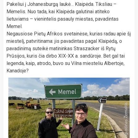
Pakeliui į Johanesburgą laukė… Klaipėda. Tiksliau –
Mėmelis. Nuo tada, kai Klaipėda galutinai atiteko
lietuviams – vienintelis pasauly miestas, pavadintas
Memel.
Negausiose Pietų Afrikos svetainėse, kurias radau apie šį
miestelį, patvritinama: jis pavadintas pagal Klaipėdą, o
pavadinimą suteikė matininkas Straszacker iš Rytų
Prūsijos, kuris čia dirbo XIX-XX a. sandūroje. Bet gal tai
legenda, kaip, atrodo, buvo su Vilna miesteliu Albertoje,
Kanadoje?