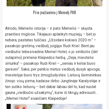
Prie įvažiavimo į Mėmelį PAR
Atrodo, Mėmelio istorija – ir pats Mėmelis – skęsta
praeities miglose. Tikėjausi aplankyti muziejų – bet jo
nebėra, pastatas tuščias. „Užsidarė kokiais 2020 m.“ –
pasakojo gretimą viešbutį įsigijęs Rudi Kriel. Bent jau
viešbutis tebesivadina Memel Hotel, o jo simbolis (dėl
sutapimo) primena Klaipėdos herbą. „Deja, miestelis
smunka“ – pasakojo Rudi Kriel – „seniau ir keliai buvo
geresni“. Sakė, per penkis metus viešbutį dusyk apvogė,
miestelyje buvo trys žmogžudystės. Lietuvą šeimininkas
žinojo: visų pirma, kadaise dirbo Jungtinėje Karalystėje ir
ten sutiko lietuvių – bet dabar labiau dėl to, kad nuolat
gauna „viešbučio užsakymų“, kurie iš tikrųjų adresuoti…
„Memel Hotel“ esančiam Klaipėdoje!