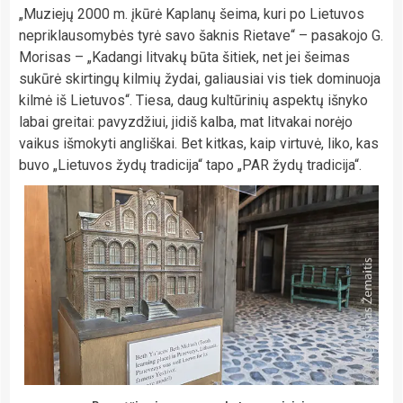
„Muziejų 2000 m. įkūrė Kaplanų šeima, kuri po Lietuvos
nepriklausomybės tyrė savo šaknis Rietave“ – pasakojo G.
Morisas – „Kadangi litvakų būta šitiek, net jei šeimas
sukūrė skirtingų kilmių žydai, galiausiai vis tiek dominuoja
kilmė iš Lietuvos“. Tiesa, daug kultūrinių aspektų išnyko
labai greitai: pavyzdžiui, jidiš kalba, mat litvakai norėjo
vaikus išmokyti angliškai. Bet kitkas, kaip virtuvė, liko, kas
buvo „Lietuvos žydų tradicija“ tapo „PAR žydų tradicija“.