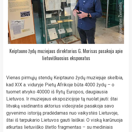
Keiptauno žydų muziejaus direktorius G. Morisas pasakoja apie
lietuviškuosius eksponatus
Vienas pirmųjų stendų Keiptauno žydų muziejuje skelbia,
kad XIX a. viduryje Pietų Afrikoje būta 4000 žydų – o
tuomet atvyko 40000 iš Rytų Europos, daugiausia
Lietuvos. Ir muziejaus ekspozicijoje tą nuolat jauti: štai
litvaką vaidinantis aktorius videoįraše pasakoja savo
gyvenimo istoriją pradėdamas nuo vaikystės Lietuvoje,
štai iš tarpukario Lietuvos gauti laiškai. O viską karūnuoja
atkurtas lietuviško štetlo fragmentas – su mediniais