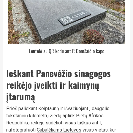
Lentelė su QR kodu ant P. Domšaičio kapo
Ieškant Panevėžio sinagogos
reikėjo įveikti ir kaimynų
įtarumą
Prieš paliekant Keiptauną ir išvažiuojant į daugelio
tūkstančių kilometrų žiedą aplink Pietų Afrikos
Respubliką reikėjo sudėlioti visus taškus ant I,
nufotografuoti
Gabalėliams Lietuvos
visas vietas, kur