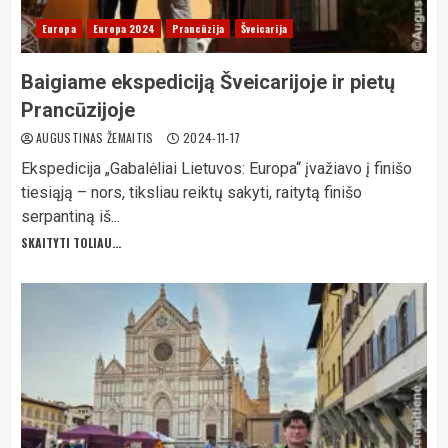
Europa
Europa 2024
Prancūzija
Šveicarija
Baigiame ekspediciją Šveicarijoje ir pietų
Prancūzijoje
AUGUSTINAS ŽEMAITIS
2024-11-17
Ekspedicija „Gabalėliai Lietuvos: Europa“ įvažiavo į finišo
tiesiąją – nors, tiksliau reiktų sakyti, raitytą finišo
serpantiną iš...
SKAITYTI TOLIAU...