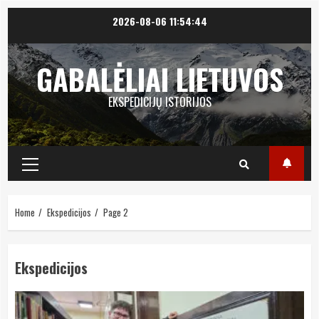
Skip
2026-08-06
11:54:45
to
content
GABALĖLIAI LIETUVOS
EKSPEDICIJŲ ISTORIJOS
Primary
Menu
Home
Ekspedicijos
Page 2
Ekspedicijos