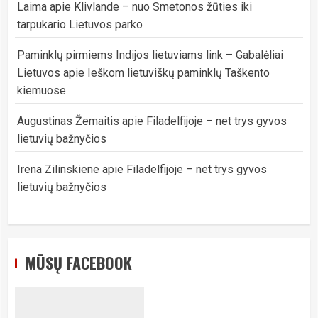
Laima
apie
Klivlande – nuo Smetonos žūties iki
tarpukario Lietuvos parko
Paminklų pirmiems Indijos lietuviams link – Gabalėliai
Lietuvos
apie
Ieškom lietuviškų paminklų Taškento
kiemuose
Augustinas Žemaitis
apie
Filadelfijoje – net trys gyvos
lietuvių bažnyčios
Irena Zilinskiene
apie
Filadelfijoje – net trys gyvos
lietuvių bažnyčios
MŪSŲ FACEBOOK