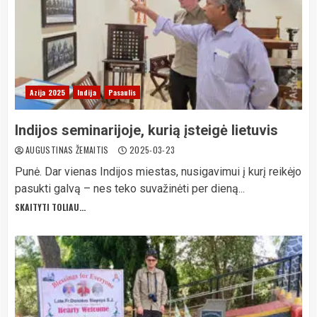
Azija 2025
Indija
Pasaulis
Indijos seminarijoje, kurią įsteigė lietuvis
AUGUSTINAS ŽEMAITIS
2025-03-23
Punė. Dar vienas Indijos miestas, nusigavimui į kurį reikėjo
pasukti galvą – nes teko suvažinėti per dieną...
SKAITYTI TOLIAU...