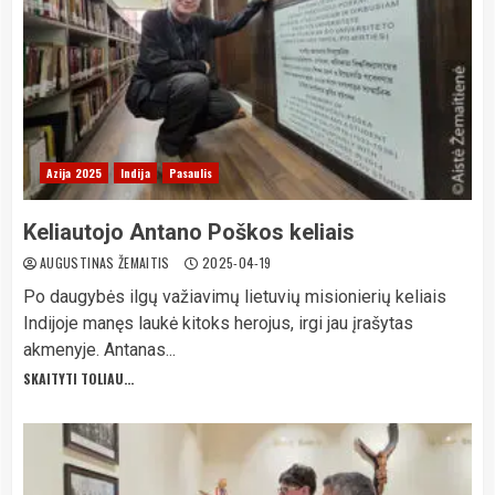
Azija 2025
Indija
Pasaulis
Keliautojo Antano Poškos keliais
AUGUSTINAS ŽEMAITIS
2025-04-19
Po daugybės ilgų važiavimų lietuvių misionierių keliais
Indijoje manęs laukė kitoks herojus, irgi jau įrašytas
akmenyje. Antanas...
SKAITYTI TOLIAU...