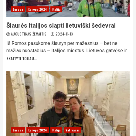
Europa
Europa 2024
Italija
Šiaurės Italijos slapti lietuviški šedevrai
AUGUSTINAS ŽEMAITIS
2024-11-13
Iš Romos pasukome šiauryn per mažesnius – bet ne
mažiau nuostabius – Italijos miestus. Lietuvos gatvėse ir...
SKAITYTI TOLIAU...
Europa
Europa 2024
Italija
Vatikanas