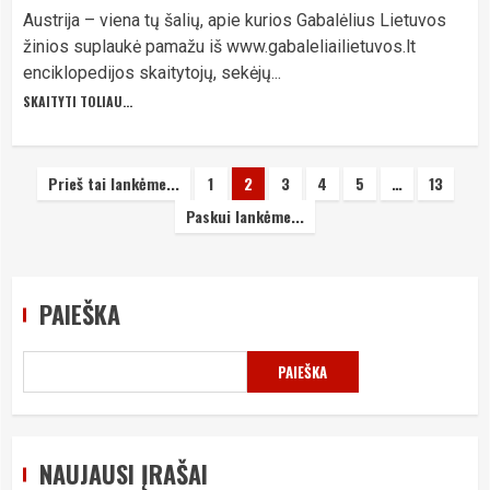
Austrija – viena tų šalių, apie kurios Gabalėlius Lietuvos
žinios suplaukė pamažu iš www.gabaleliailietuvos.lt
enciklopedijos skaitytojų, sekėjų...
SKAITYTI TOLIAU...
Įrašų
Prieš tai lankėme...
1
2
3
4
5
…
13
Paskui lankėme...
puslapiavimas
PAIEŠKA
PAIEŠKA
NAUJAUSI ĮRAŠAI