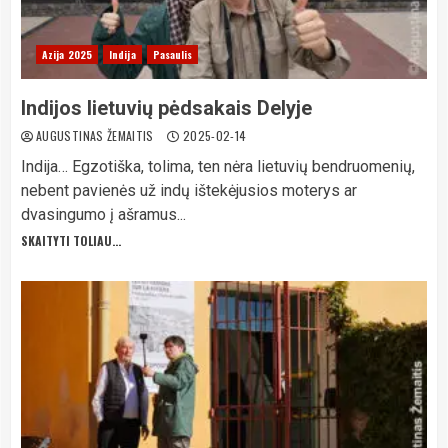
Azija 2025
Indija
Pasaulis
Indijos lietuvių pėdsakais Delyje
AUGUSTINAS ŽEMAITIS
2025-02-14
Indija… Egzotiška, tolima, ten nėra lietuvių bendruomenių,
nebent pavienės už indų ištekėjusios moterys ar
dvasingumo į ašramus...
SKAITYTI TOLIAU...