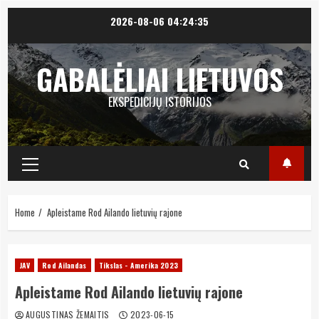
Skip
2026-08-06
04:24:36
to
content
GABALĖLIAI LIETUVOS
EKSPEDICIJŲ ISTORIJOS
Primary
Menu
Home
Apleistame Rod Ailando lietuvių rajone
JAV
Rod Ailandas
Tikslas - Amerika 2023
Apleistame Rod Ailando lietuvių rajone
AUGUSTINAS ŽEMAITIS
2023-06-15