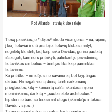
Rod Ailando lietuvių klubo salėje
Tiesą pasakius, jo *idėjos* atrodo visai geros – na, rajone,
į kurį lietuviai ir eiti prisibijo, lietuvių klubas, matyt,
negalėtų klestėti, tad, kaip sako Davidas, geriau pastatą
išsaugoti, kam nors pritaikyti, paliekant jo pavadinimą,
lietuviškus simbolius – bent jau liks kaip paminklas
lietuviams.
Ko pritrūko – ne idėjos, ne savanoriai, bet kryptingas
darbas. Na negali vieną dieną turėti narkomanų
prieglaudos, kitą – koncertų salės skurdaus rajono
menininkams, dar kitą – „sustainable architecture“
hipsterinio baro su terasa ant stogo (skambėjo ir tokios
Davido vizijos…).
Tą gerai supratau kai, supratęs, kad nepadariau