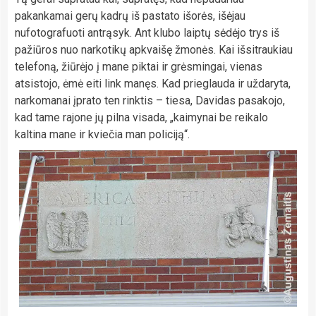
pakankamai gerų kadrų iš pastato išorės, išėjau
nufotografuoti antrąsyk. Ant klubo laiptų sėdėjo trys iš
pažiūros nuo narkotikų apkvaišę žmonės. Kai išsitraukiau
telefoną, žiūrėjo į mane piktai ir grėsmingai, vienas
atsistojo, ėmė eiti link manęs. Kad prieglauda ir uždaryta,
narkomanai įprato ten rinktis – tiesa, Davidas pasakojo,
kad tame rajone jų pilna visada, „kaimynai be reikalo
kaltina mane ir kviečia man policiją“.