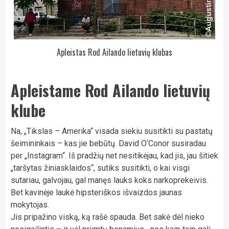
Apleistas Rod Ailando lietuvių klubas
Apleistame Rod Ailando lietuvių
klube
Na, „Tikslas – Amerika“ visada siekiu susitikti su pastatų
šeimininkais – kas jie bebūtų. David O‘Conor susiradau
per „Instagram“. Iš pradžių net nesitikėjau, kad jis, jau šitiek
„taršytas žiniasklaidos“, sutiks susitikti, o kai visgi
sutariau, galvojau, gal manęs lauks koks narkoprekeivis.
Bet kavinėje laukė hipsteriškos išvaizdos jaunas
mokytojas.
Jis pripažino viską, ką rašė spauda. Bet sakė dėl nieko