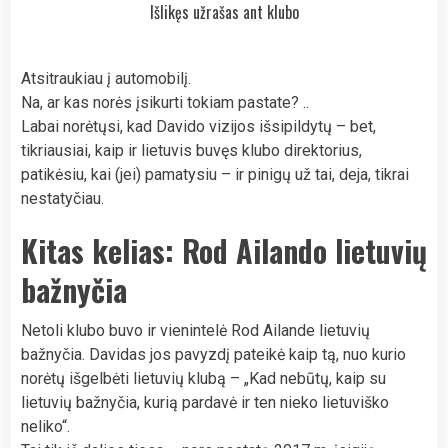
Išlikęs užrašas ant klubo
Atsitraukiau į automobilį.
Na, ar kas norės įsikurti tokiam pastate? ..
Labai norėtųsi, kad Davido vizijos išsipildytų – bet,
tikriausiai, kaip ir lietuvis buvęs klubo direktorius,
patikėsiu, kai (jei) pamatysiu – ir pinigų už tai, deja, tikrai
nestatyčiau.
Kitas kelias: Rod Ailando lietuvių
bažnyčia
Netoli klubo buvo ir vienintelė Rod Ailande lietuvių
bažnyčia. Davidas jos pavyzdį pateikė kaip tą, nuo kurio
norėtų išgelbėti lietuvių klubą – „Kad nebūtų, kaip su
lietuvių bažnyčia, kurią pardavė ir ten nieko lietuviško
neliko“.