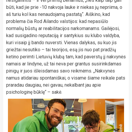
nesigailintis – ir vėl priimtų benamius, „nes kaip taip gali
būti, kad jie prie -10 nakvoja lauke ir niekas jų nepriima, o
aš turiu kol kas nenaudojamą pastatą“. Aiškino, kad
problema čia Rod Ailando valstijos: kad nepasiūlo
normalių būstų ar reabilitacijos narkomanams. Gailėjosi,
kad susigadino reputaciją ir santykius su klubo valdyba,
kuri visaip jį bando nuversti. Vienas dalykas, su kuo jis
griežtai nesutiko – tai teorijos, esą jis nuo pat pradžių
ketino perimti Lietuvių klubą tam, kad paverstų jį nakvynės
namais ar lindyne, už tai neva per grantus susirinkdamas
pinigų ir juos išleisdamas savo reikmėms. „Nakvynės
namus atidariau spontaniškai, o visame šiame reikale pats
praradau daugiau, nei gavau, nekalbant jau apie
psichologinę būklę“ – sakė.