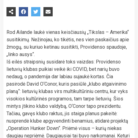
Rod Ailande laukė vienas keisčiausių „Tikslas – Amerika“
susitikimų. Nežinojau, ko tikėtis, nes vien paskaičius apie
žmogų, su kuriuo ketinau susitikti, Providenso spaudoje,
„linko ausys“.
Iš eilės straipsnių susidarė toks vaizdas: Providenso
lietuvių klubas puikiai veikė iki COVID, bet narių buvo
nedaug, o pandemija dar labiau sujaukė kortas. Čia
pasirodė David O‘Conor, kuris pasiūlė „klubo atgaivinimo
planą“: lietuvių klubas virs multikultūriniu centru, kur vyks
visokios kultūrinės programos, tam tarpe lietuvių. Šios
mintys įtikino klubo valdybą, O‘Conor tapo prezidentu.
Tačiau, gavęs klubo raktus, jis staiga planus pakeitė:
nusprendė klube apgyvendinti benamius, atidarė projektą
„Operation Hunker Down“. Priėmė visus – kurių niekas
daugiau nepriėmė. Daugiausiai tai buvo narkomanai. Keturi