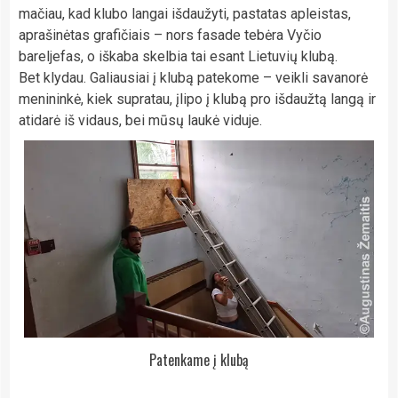
mačiau, kad klubo langai išdaužyti, pastatas apleistas,
aprašinėtas grafičiais – nors fasade tebėra Vyčio
bareljefas, o iškaba skelbia tai esant Lietuvių klubą.
Bet klydau. Galiausiai į klubą patekome – veikli savanorė
menininkė, kiek supratau, įlipo į klubą pro išdaužtą langą ir
atidarė iš vidaus, bei mūsų laukė viduje.
Patenkame į klubą