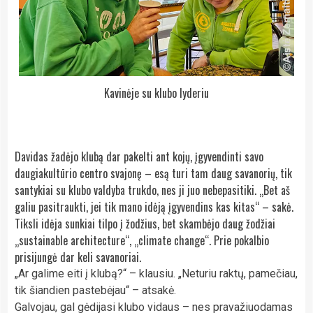
Kavinėje su klubo lyderiu
Davidas žadėjo klubą dar pakelti ant kojų, įgyvendinti savo
daugiakultūrio centro svajonę – esą turi tam daug savanorių, tik
santykiai su klubo valdyba trukdo, nes ji juo nebepasitiki. „Bet aš
galiu pasitraukti, jei tik mano idėją įgyvendins kas kitas“ – sakė.
Tiksli idėja sunkiai tilpo į žodžius, bet skambėjo daug žodžiai
„sustainable architecture“, „climate change“. Prie pokalbio
prisijungė dar keli savanoriai.
„Ar galime eiti į klubą?“ – klausiu. „Neturiu raktų, pamečiau,
tik šiandien pastebėjau“ – atsakė.
Galvojau, gal gėdijasi klubo vidaus – nes pravažiuodamas