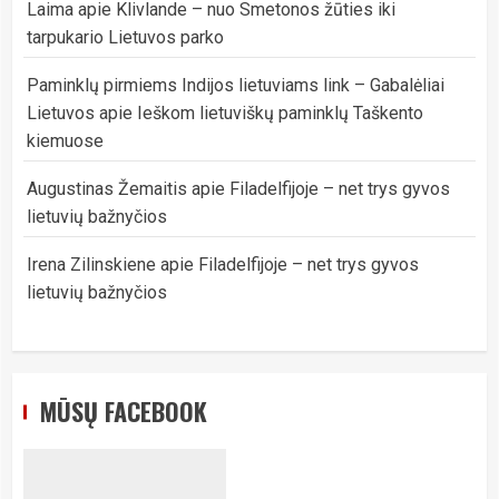
Laima
apie
Klivlande – nuo Smetonos žūties iki
tarpukario Lietuvos parko
Paminklų pirmiems Indijos lietuviams link – Gabalėliai
Lietuvos
apie
Ieškom lietuviškų paminklų Taškento
kiemuose
Augustinas Žemaitis
apie
Filadelfijoje – net trys gyvos
lietuvių bažnyčios
Irena Zilinskiene
apie
Filadelfijoje – net trys gyvos
lietuvių bažnyčios
MŪSŲ FACEBOOK