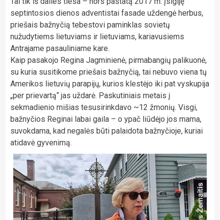
Tai tik iš dalies tiesa – nors pastatą 2017 m. įsigiję
septintosios dienos adventistai fasade uždengė herbus,
priešais bažnyčią tebestovi paminklas sovietų
nužudytiems lietuviams ir lietuviams, kariavusiems
Antrajame pasauliniame kare.
Kaip pasakojo Regina Jagminienė, pirmabangių palikuonė,
su kuria susitikome priešais bažnyčią, tai nebuvo viena tų
Amerikos lietuvių parapijų, kurios klestėjo iki pat vyskupija
„per prievartą“ jas uždarė. Paskutiniais metais į
sekmadienio mišias tesusirinkdavo ~12 žmonių. Visgi,
bažnyčios Reginai labai gaila – o ypač liūdėjo jos mama,
suvokdama, kad negalės būti palaidota bažnyčioje, kuriai
atidavė gyvenimą.