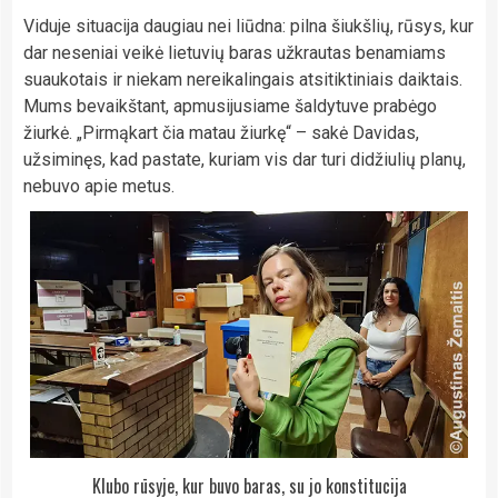
Viduje situacija daugiau nei liūdna: pilna šiukšlių, rūsys, kur
dar neseniai veikė lietuvių baras užkrautas benamiams
suaukotais ir niekam nereikalingais atsitiktiniais daiktais.
Mums bevaikštant, apmusijusiame šaldytuve prabėgo
žiurkė. „Pirmąkart čia matau žiurkę“ – sakė Davidas,
užsiminęs, kad pastate, kuriam vis dar turi didžiulių planų,
nebuvo apie metus.
Klubo rūsyje, kur buvo baras, su jo konstitucija