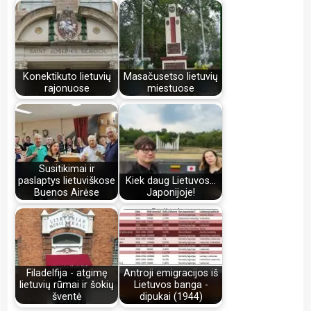
Konektikuto lietuvių
Masačusetso lietuvių
rajonuose
miestuose
Susitikimai ir
paslaptys lietuviškose
Kiek daug Lietuvos...
Buenos Airėse
Japonijoje!
Filadelfija - atgimę
Antroji emigracijos iš
lietuvių rūmai ir šokių
Lietuvos banga -
šventė
dipukai (1944)