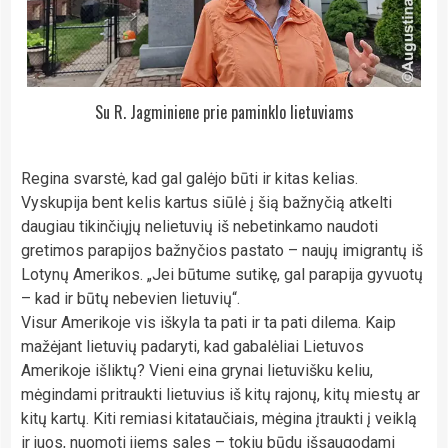
Su R. Jagminiene prie paminklo lietuviams
Regina svarstė, kad gal galėjo būti ir kitas kelias.
Vyskupija bent kelis kartus siūlė į šią bažnyčią atkelti
daugiau tikinčiųjų nelietuvių iš nebetinkamo naudoti
gretimos parapijos bažnyčios pastato – naujų imigrantų iš
Lotynų Amerikos. „Jei būtume sutikę, gal parapija gyvuotų
– kad ir būtų nebevien lietuvių“.
Visur Amerikoje vis iškyla ta pati ir ta pati dilema. Kaip
mažėjant lietuvių padaryti, kad gabalėliai Lietuvos
Amerikoje išliktų? Vieni eina grynai lietuvišku keliu,
mėgindami pritraukti lietuvius iš kitų rajonų, kitų miestų ar
kitų kartų. Kiti remiasi kitataučiais, mėgina įtraukti į veiklą
ir juos, nuomoti jiems sales – tokiu būdu išsaugodami