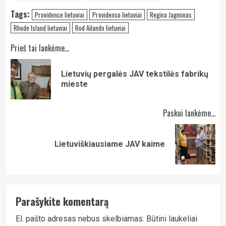
Tags:
Providence lietuviai
Providenso lietuviai
Regina Jagminas
Rhode Island lietuviai
Rod Ailando lietuviai
Continue
Prieš tai lankėme...
Reading
Lietuvių pergalės JAV tekstilės fabrikų
Pre
mieste
pos
Paskui lankėme...
Next
Lietuviškiausiame JAV kaime
post:
Parašykite komentarą
El. pašto adresas nebus skelbiamas.
Būtini laukeliai