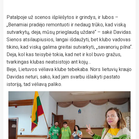
Patalpoje už scenos išplėšytos ir grindys, ir lubos –
„Benamiai pradėjo remontuoti ir nedaug trūko, kad viską
sutvarkytų, deja, mūsų prieglaudą uždarė“ – sakė Davidas.
Sienos atsilaupiusios, langai išdaužyti, bet klubo vadovas
tikino, kad viską galima greitai sutvarkyti, „savanorių pilna“.
Deja, kol kas teisybė tokia, kad net ir kol buvo gražus,
tvarkingas klubas neatsistojo ant kojų…
Beje, Lietuvos vėliava klube tebekaba. Nors lietuvių kraujo
Davidas neturi, sako, kad jam svarbu išlaikyti pastato
istoriją, tad vėliavą paliko.