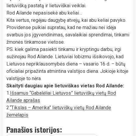
lietuvišką pastatą ir lietuviškai veiklai.
Rod Ailande nepasisekė abu keliai…
Kita vertus, regėjau daugybę atvejų, kai abu keliai pavyko.
Providense puikiai supratau, kad ne mažiau nei idėja
svarbus jos įgyvendinimas, savalaikiai sprendimai, tinkami
žmonės tinkamose vietose.
P.S. kiek galima pasiekti tinkamu ir kryptingu darbu, irgi
sužinojau Rod Ailande. Lietuviai lobizmu išsikovojo, kad
Lietuvos nepriklausomybės diena – vasario 16 d. – būtų
oficialiai pripažinta atmintina valstijos diena. Jokioje kitoje
valstijoje to nėra.
Skaityti daugiau apie lietuviškas vietas Rod Ailande:
1.
Išsamus “Gabalėliai Lietuvos” lietuviškų vietų Rod
Ailande aprašas
2.
“Tikslas – Amerika” lietuviškų vietų Rod Ailande
žemėlapis
Panašios istorijos: