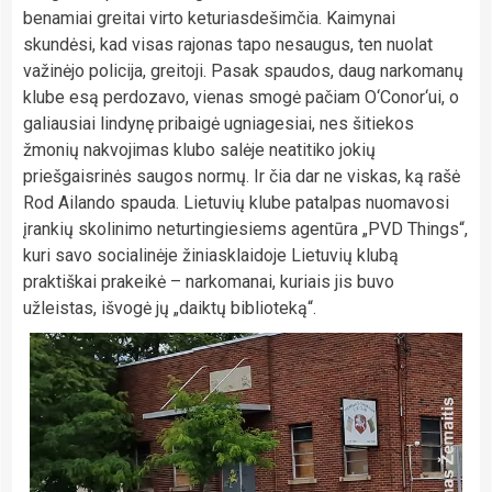
benamiai greitai virto keturiasdešimčia. Kaimynai
skundėsi, kad visas rajonas tapo nesaugus, ten nuolat
važinėjo policija, greitoji. Pasak spaudos, daug narkomanų
klube esą perdozavo, vienas smogė pačiam O‘Conor‘ui, o
galiausiai lindynę pribaigė ugniagesiai, nes šitiekos
žmonių nakvojimas klubo salėje neatitiko jokių
priešgaisrinės saugos normų. Ir čia dar ne viskas, ką rašė
Rod Ailando spauda. Lietuvių klube patalpas nuomavosi
įrankių skolinimo neturtingiesiems agentūra „PVD Things“,
kuri savo socialinėje žiniasklaidoje Lietuvių klubą
praktiškai prakeikė – narkomanai, kuriais jis buvo
užleistas, išvogė jų „daiktų biblioteką“.