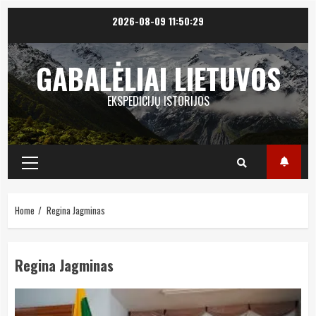
Skip
2026-08-09
11:50:29
to
content
GABALĖLIAI LIETUVOS
EKSPEDICIJŲ ISTORIJOS
Primary
Menu
Home
Regina Jagminas
Regina Jagminas