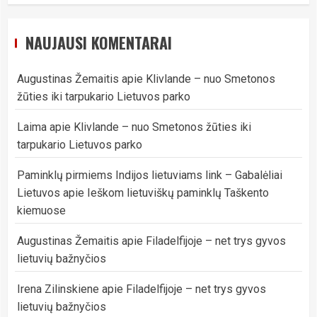
NAUJAUSI KOMENTARAI
Augustinas Žemaitis
apie
Klivlande – nuo Smetonos
žūties iki tarpukario Lietuvos parko
Laima
apie
Klivlande – nuo Smetonos žūties iki
tarpukario Lietuvos parko
Paminklų pirmiems Indijos lietuviams link – Gabalėliai
Lietuvos
apie
Ieškom lietuviškų paminklų Taškento
kiemuose
Augustinas Žemaitis
apie
Filadelfijoje – net trys gyvos
lietuvių bažnyčios
Irena Zilinskiene
apie
Filadelfijoje – net trys gyvos
lietuvių bažnyčios