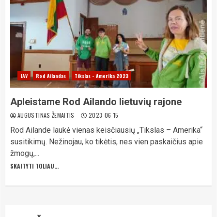
JAV
Rod Ailandas
Tikslas - Amerika 2023
Apleistame Rod Ailando lietuvių rajone
AUGUSTINAS ŽEMAITIS
2023-06-15
Rod Ailande laukė vienas keisčiausių „Tikslas – Amerika“
susitikimų. Nežinojau, ko tikėtis, nes vien paskaičius apie
žmogų,...
SKAITYTI TOLIAU...