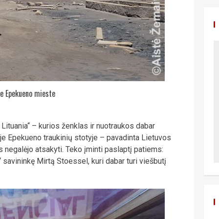
e Epekueno mieste
 Lituania“ – kurios ženklas ir nuotraukos dabar
je Epekueno traukinių stotyje – pavadinta Lietuvos
 negalėjo atsakyti. Teko įminti paslaptį patiems:
savininkę Mirtą Stoessel, kuri dabar turi viešbutį