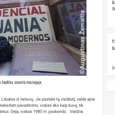
R
V
P
K
L
a ženklas miesto muziejuje
 Lituania iš lietuvių. Jie pastatė tą viešbutį, valdė apie
keitėm pavadinimo, viskas liko kaip buvę, tik
etus. Deja, viskas 1985 m. paskendo… Valdžia