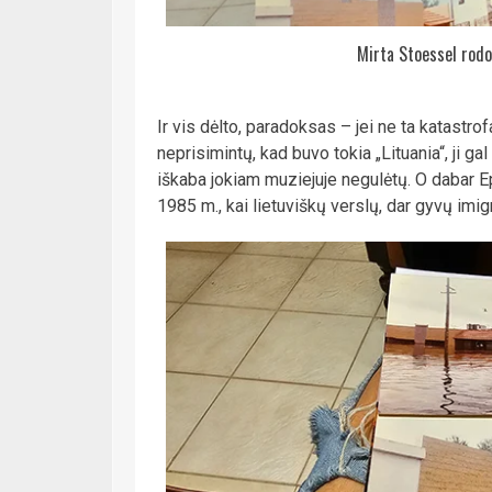
Mirta Stoessel rodo
Ir vis dėlto, paradoksas – jei ne ta katastro
neprisimintų, kad buvo tokia „Lituania“, ji g
iškaba jokiam muziejuje negulėtų. O dabar 
1985 m., kai lietuviškų verslų, dar gyvų imi