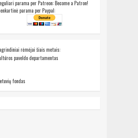
eguliari parama per Patreon:
Become a Patron!
ienkartinė parama per Paypal:
agrindiniai rėmėjai šiais metais:
ultūros paveldo departamentas
ietuvių fondas