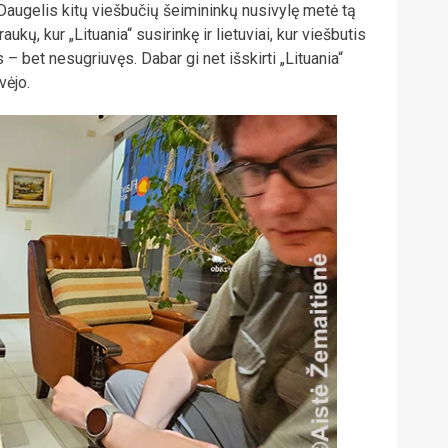
 Daugelis kitų viešbučių šeimininkų nusivylę metė tą
kų, kur „Lituania“ susirinkę ir lietuviai, kur viešbutis
s – bet nesugriuvęs. Dabar gi net išskirti „Lituania“
vėjo.