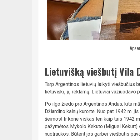
Apse
Lietuvišką viešbutį Vila 
Tarp Argentinos lietuvių laikyti viešbučius 
lietuviškų jų reklamų. Lietuviai važiuodavo pa
Po ilgo žiedo pro Argentinos Andus, kita mūsų
Džiardino kalnų kurorte. Nuo pat 1942 m. jis
šeimos! Ir kone viskas ten kaip tais 1942 m
pažymėtos Mykolo Kekuto (Miguel Kekutt) v
nuotraukos. Būtent jos garbei viešbutis pava