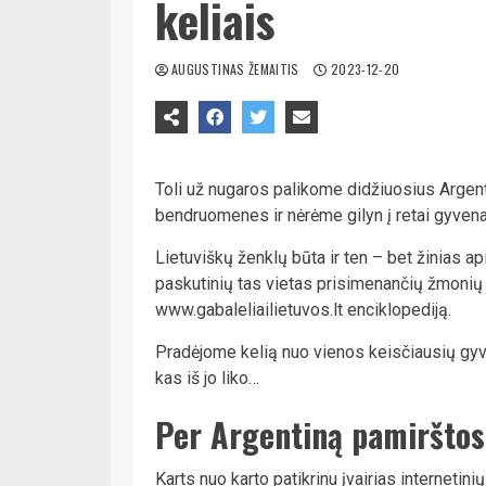
keliais
AUGUSTINAS ŽEMAITIS
2023-12-20
Toli už nugaros palikome didžiuosius Argenti
bendruomenes ir nėrėme gilyn į retai gyve
Lietuviškų ženklų būta ir ten – bet žinias ap
paskutinių tas vietas prisimenančių žmonių
www.gabaleliailietuvos.lt enciklopediją.
Pradėjome kelią nuo vienos keisčiausių gyve
kas iš jo liko…
Per Argentiną pamirštos 
Karts nuo karto patikrinu įvairias interneti