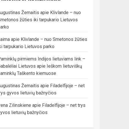
ugustinas Žemaitis
apie
Klivlande – nuo
metonos žūties iki tarpukario Lietuvos
arko
Laima
apie
Klivlande – nuo Smetonos žūties
ki tarpukario Lietuvos parko
aminklų pirmiems Indijos lietuviams link –
abalėliai Lietuvos
apie
Ieškom lietuviškų
aminklų Taškento kiemuose
ugustinas Žemaitis
apie
Filadelfijoje – net
rys gyvos lietuvių bažnyčios
rena Zilinskiene
apie
Filadelfijoje – net trys
yvos lietuvių bažnyčios