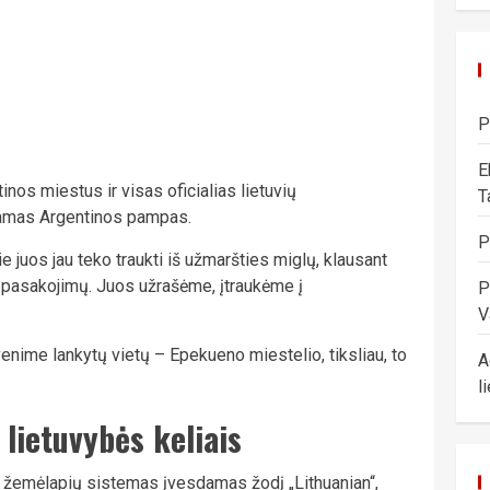
P
E
nos miestus ir visas oficialias lietuvių
T
namas Argentinos pampas.
P
ie juos jau teko traukti iš užmaršties miglų, klausant
 pasakojimų. Juos užrašėme, įtraukėme į
P
V
nime lankytų vietų – Epekueno miestelio, tiksliau, to
A
l
lietuvybės keliais
nių žemėlapių sistemas įvesdamas žodį „Lithuanian“,