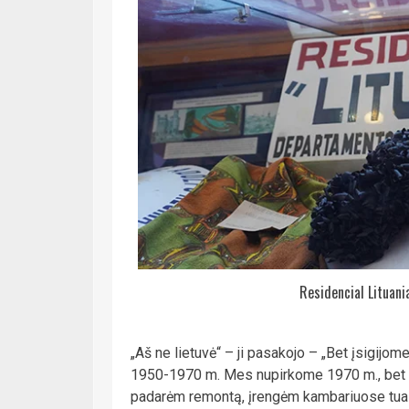
Residencial Lituani
„Aš ne lietuvė“ – ji pasakojo – „Bet įsigijome
1950-1970 m. Mes nupirkome 1970 m., bet ne
padarėm remontą, įrengėm kambariuose tual