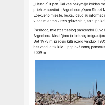
„Lituania“ ir pan. Gal kas pažymėjo kokias ma
prieš ekspediciją Argentinon „Open Street 
Epekueno mieste. Ieškau daugiau informacijos
visas miestas virtęs griuvėsiais, tarsi po k
Pasirodo, miestas tiesiog paskendo! Buvo k
Argentinos klestėjimo (ir lietuvių imigracij
Bet 1978 m. pradėjo kilti ežero vanduo. 1985 
bet vanduo tik kilo – paplovė namų pamatus,
2009 m.