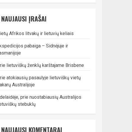
NAUJAUSI ĮRAŠAI
ietų Afrikos litvakų ir lietuvių keliais
kspedicijos pabaiga – Sidnėjuje ir
asmanijoje
rie lietuviškų ženklų karštajame Brisbene
rie atokiausių pasaulyje lietuviškų vietų
akarų Australijoje
delaidėje, prie nuostabiausių Australijos
ietuviškų stebuklų
NAUJAUSI KOMENTARAI