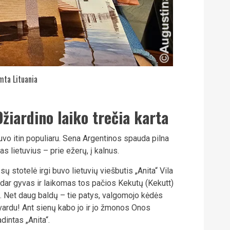
mta Lituania
Džiardino laiko trečia karta
buvo itin populiaru. Sena Argentinos spauda pilna
s lietuvius – prie ežerų, į kalnus.
 stotelė irgi buvo lietuvių viešbutis „Anita“ Vila
 dar gyvas ir laikomas tos pačios Kekutų (Kekutt)
. Net daug baldų – tie patys, valgomojo kėdės
ardu! Ant sienų kabo jo ir jo žmonos Onos
dintas „Anita“.