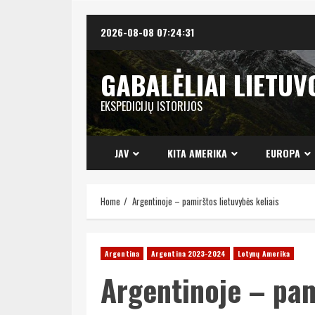
Skip
2026-08-08
07:24:33
to
content
GABALĖLIAI LIETUV
EKSPEDICIJŲ ISTORIJOS
JAV
KITA AMERIKA
EUROPA
Home
Argentinoje – pamirštos lietuvybės keliais
Argentina
Argentina 2023-2024
Lotynų Amerika
Argentinoje – pam