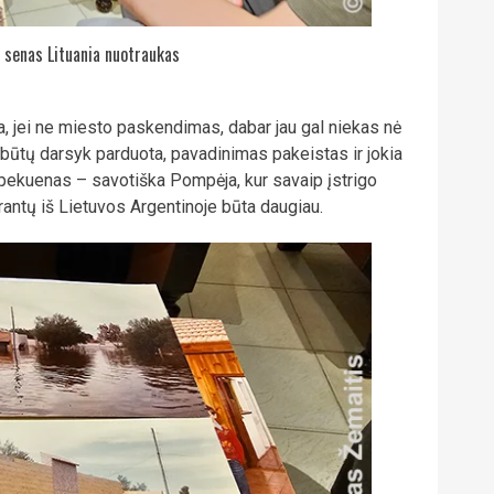
 senas Lituania nuotraukas
fa, jei ne miesto paskendimas, dabar jau gal niekas nė
al būtų darsyk parduota, pavadinimas pakeistas ir jokia
Epekuenas – savotiška Pompėja, kur savaip įstrigo
grantų iš Lietuvos Argentinoje būta daugiau.