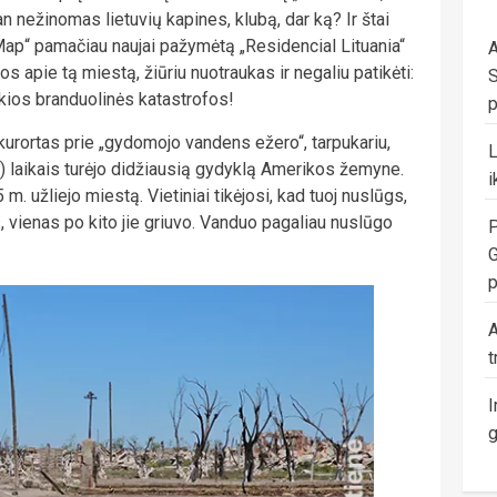
n nežinomas lietuvių kapines, klubą, dar ką? Ir štai
Map“ pamačiau naujai pažymėtą „Residencial Lituania“
A
 apie tą miestą, žiūriu nuotraukas ir negaliu patikėti:
S
okios branduolinės katastrofos!
p
urortas prie „gydomojo vandens ežero“, tarpukariu,
os) laikais turėjo didžiausią gydyklą Amerikos žemyne.
i
m. užliejo miestą. Vietiniai tikėjosi, kad tuoj nuslūgs,
 vienas po kito jie griuvo. Vanduo pagaliau nuslūgo
P
G
p
A
t
I
g