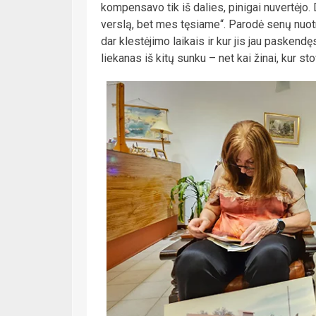
kompensavo tik iš dalies, pinigai nuvertėjo.
verslą, bet mes tęsiame“. Parodė senų nuotrau
dar klestėjimo laikais ir kur jis jau paskendę
liekanas iš kitų sunku – net kai žinai, kur sto