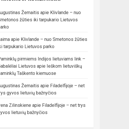
ugustinas Žemaitis
apie
Klivlande – nuo
metonos žūties iki tarpukario Lietuvos
arko
Laima
apie
Klivlande – nuo Smetonos žūties
ki tarpukario Lietuvos parko
aminklų pirmiems Indijos lietuviams link –
abalėliai Lietuvos
apie
Ieškom lietuviškų
aminklų Taškento kiemuose
ugustinas Žemaitis
apie
Filadelfijoje – net
rys gyvos lietuvių bažnyčios
rena Zilinskiene
apie
Filadelfijoje – net trys
yvos lietuvių bažnyčios