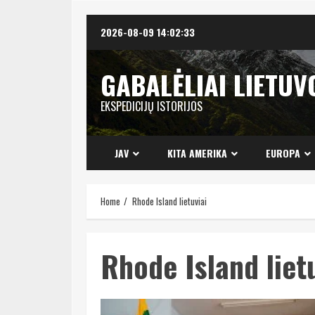
Skip
2026-08-09
14:02:34
to
content
GABALĖLIAI LIETUV
EKSPEDICIJŲ ISTORIJOS
JAV
KITA AMERIKA
EUROPA
Home
Rhode Island lietuviai
Rhode Island liet