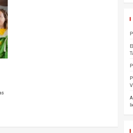
P
E
T
P
P
V
as
A
l