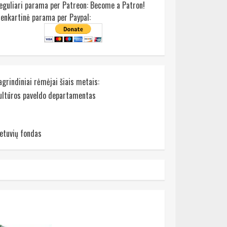
eguliari parama per Patreon:
Become a Patron!
ienkartinė parama per Paypal:
agrindiniai rėmėjai šiais metais:
ultūros paveldo departamentas
ietuvių fondas