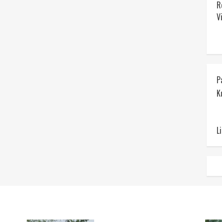
R
V
P
K
L