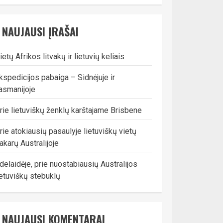
NAUJAUSI ĮRAŠAI
ietų Afrikos litvakų ir lietuvių keliais
kspedicijos pabaiga – Sidnėjuje ir
asmanijoje
rie lietuviškų ženklų karštajame Brisbene
rie atokiausių pasaulyje lietuviškų vietų
akarų Australijoje
delaidėje, prie nuostabiausių Australijos
ietuviškų stebuklų
NAUJAUSI KOMENTARAI