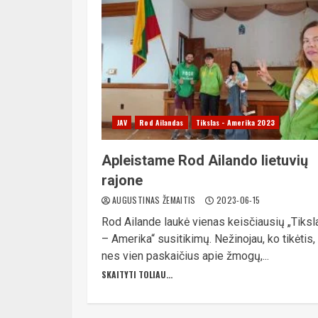
JAV
Rod Ailandas
Tikslas - Amerika 2023
Apleistame Rod Ailando lietuvių
rajone
AUGUSTINAS ŽEMAITIS
2023-06-15
Rod Ailande laukė vienas keisčiausių „Tiksl
– Amerika“ susitikimų. Nežinojau, ko tikėtis,
nes vien paskaičius apie žmogų,...
SKAITYTI TOLIAU...