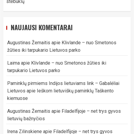
stebuklų
NAUJAUSI KOMENTARAI
Augustinas Žemaitis
apie
Klivlande – nuo Smetonos
žūties iki tarpukario Lietuvos parko
Laima
apie
Klivlande – nuo Smetonos žūties iki
tarpukario Lietuvos parko
Paminklų pirmiems Indijos lietuviams link – Gabalėliai
Lietuvos
apie
Ieškom lietuviškų paminklų Taškento
kiemuose
Augustinas Žemaitis
apie
Filadelfijoje – net trys gyvos
lietuvių bažnyčios
Irena Zilinskiene
apie
Filadelfijoje – net trys gyvos