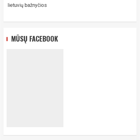
lietuvių bažnyčios
MŪSŲ FACEBOOK