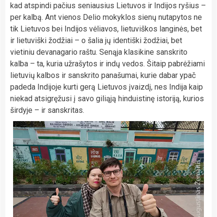
kad atspindi pačius seniausius Lietuvos ir Indijos ryšius –
per kalbą. Ant vienos Delio mokyklos sienų nutapytos ne
tik Lietuvos bei Indijos vėliavos, lietuviškos langinės, bet
ir lietuviški žodžiai – o šalia jų identiški žodžiai, bet
vietiniu devanagario raštu. Senąja klasikine sanskrito
kalba – ta, kuria užrašytos ir indų vedos. Šitaip pabrėžiami
lietuvių kalbos ir sanskrito panašumai, kurie dabar ypač
padeda Indijoje kurti gerą Lietuvos įvaizdį, nes Indija kaip
niekad atsigręžusi į savo giliąją hinduistinę istoriją, kurios
širdyje – ir sanskritas.