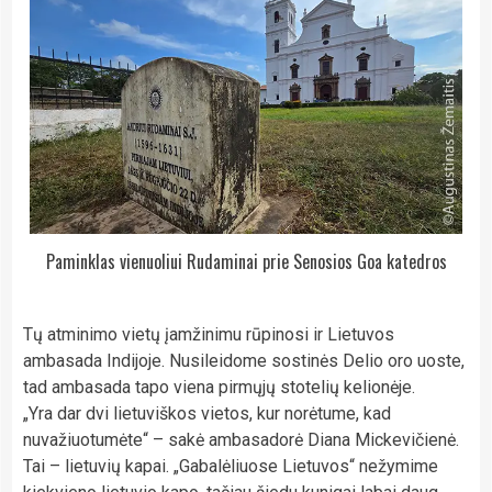
Paminklas vienuoliui Rudaminai prie Senosios Goa katedros
Tų atminimo vietų įamžinimu rūpinosi ir Lietuvos
ambasada Indijoje. Nusileidome sostinės Delio oro uoste,
tad ambasada tapo viena pirmųjų stotelių kelionėje.
„Yra dar dvi lietuviškos vietos, kur norėtume, kad
nuvažiuotumėte“ – sakė ambasadorė Diana Mickevičienė.
Tai – lietuvių kapai. „Gabalėliuose Lietuvos“ nežymime