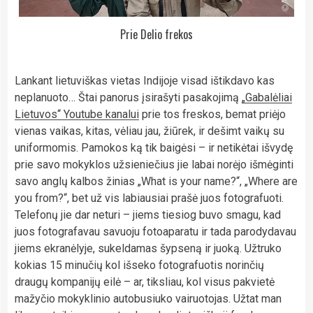
Prie Delio frekos
Lankant lietuviškas vietas Indijoje visad ištikdavo kas
neplanuoto… Štai panorus įsirašyti pasakojimą
„Gabalėliai
Lietuvos“ Youtube kanalui
prie tos freskos, bemat priėjo
vienas vaikas, kitas, vėliau jau, žiūrek, ir dešimt vaikų su
uniformomis. Pamokos ką tik baigėsi – ir netikėtai išvydę
prie savo mokyklos užsieniečius jie labai norėjo išmėginti
savo anglų kalbos žinias „What is your name?“, „Where are
you from?“, bet už vis labiausiai prašė juos fotografuoti.
Telefonų jie dar neturi – jiems tiesiog buvo smagu, kad
juos fotografavau savuoju fotoaparatu ir tada parodydavau
jiems ekranėlyje, sukeldamas šypseną ir juoką. Užtruko
kokias 15 minučių kol išseko fotografuotis norinčių
draugų kompanijų eilė – ar, tiksliau, kol visus pakvietė
mažyčio mokyklinio autobusiuko vairuotojas. Užtat man