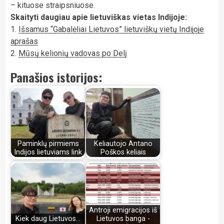
– kituose straipsniuose.
Skaityti daugiau apie lietuviškas vietas Indijoje:
1.
Išsamus “Gabalėliai Lietuvos” lietuviškų vietų Indijoje
aprašas
2.
Mūsų kelionių vadovas po Delį
Panašios istorijos:
Paminklų pirmiems
Keliautojo Antano
Indijos lietuviams link
Poškos keliais
Antroji emigracijos iš
Kiek daug Lietuvos...
Lietuvos banga -