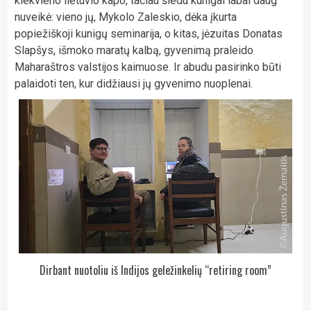
kiekvieno lietuvio kapo, tačiau šiedu kunigai labai daug
nuveikė: vieno jų, Mykolo Zaleskio, dėka įkurta
popiežiškoji kunigų seminarija, o kitas, jėzuitas Donatas
Slapšys, išmoko maratų kalbą, gyvenimą praleido
Maharaštros valstijos kaimuose. Ir abudu pasirinko būti
palaidoti ten, kur didžiausi jų gyvenimo nuoplenai.
Dirbant nuotoliu iš Indijos geležinkelių “retiring room”