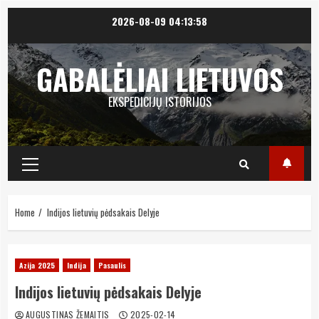
Skip
2026-08-09
04:13:59
to
content
GABALĖLIAI LIETUVOS
EKSPEDICIJŲ ISTORIJOS
Primary
Menu
Home
Indijos lietuvių pėdsakais Delyje
Azija 2025
Indija
Pasaulis
Indijos lietuvių pėdsakais Delyje
AUGUSTINAS ŽEMAITIS
2025-02-14