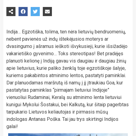
Indija… Egzotiška, tolima, ten nėra lietuvių bendruomenių,
nebent pavienės už indų ištekėjusios moterys ar
dvasingumo į ašramus ieškoti išvykusieji, kurie išsižadėjo
vakarietiško gyvenimo… Toks stereotipas! Bet pradėjęs
planuoti kelionę į Indiją gavau vis daugiau ir daugiau žinių
apie lietuvius, kurie paliko ženklą toje egzotiškoje šalyje,
kuriems pakabintos atminimo lentos, pastatyti paminklai.
Dar planuodamas maršrutą iš namų į jį įtraukiau Goa, kur
pastatytas paminklas “pirmajam lietuviui Indijoje”
vienuoliui Rudaminai, Keralą su atminimo lenta lietuviui
kunigui Mykolui Šostakui, bei Kalkutą, kur šitaip pagerbtas
tarpukario Lietuvos keliautojas ir pirmasis mūsų
indologas Antanas Poška. Tai jau trys skirtingi Indijos
galai!