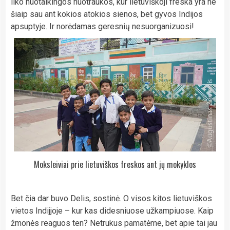
liko nuotaikingos nuotraukos, kur lietuviškoji freska yra ne
šiaip sau ant kokios atokios sienos, bet gyvos Indijos
apsuptyje. Ir norėdamas geresnių nesuorganizuosi!
Moksleiviai prie lietuviškos freskos ant jų mokyklos
Bet čia dar buvo Delis, sostinė. O visos kitos lietuviškos
vietos Indijjoje – kur kas didesniuose užkampiuose. Kaip
žmonės reaguos ten? Netrukus pamatėme, bet apie tai jau