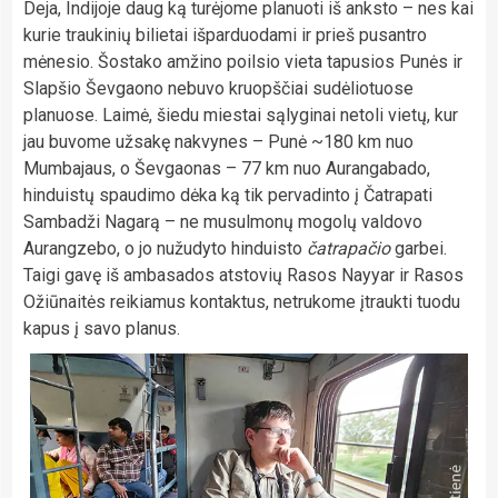
Deja, Indijoje daug ką turėjome planuoti iš anksto – nes kai
kurie traukinių bilietai išparduodami ir prieš pusantro
mėnesio. Šostako amžino poilsio vieta tapusios Punės ir
Slapšio Ševgaono nebuvo kruopščiai sudėliotuose
planuose. Laimė, šiedu miestai sąlyginai netoli vietų, kur
jau buvome užsakę nakvynes – Punė ~180 km nuo
Mumbajaus, o Ševgaonas – 77 km nuo Aurangabado,
hinduistų spaudimo dėka ką tik pervadinto į Čatrapati
Sambadži Nagarą – ne musulmonų mogolų valdovo
Aurangzebo, o jo nužudyto hinduisto
čatrapačio
garbei.
Taigi gavę iš ambasados atstovių Rasos Nayyar ir Rasos
Ožiūnaitės reikiamus kontaktus, netrukome įtraukti tuodu
kapus į savo planus.