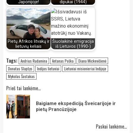
Japonijoje!
dipukai (1944)
Pietų Afrikos litvakų ir
Šiuolaikinė emigracija
lietuvių keliais
iš Lietuvos (1990-)
Tags:
Andrius Rudamina
Antanas Poška
Diana Mickevičienė
Donatas Slapšys
Indijos lietuviai
Lietuviai misionieriai Indijoje
Mykolas Šostakas
Continue
Prieš tai lankėme...
Reading
Baigiame ekspediciją Šveicarijoje ir
Pre
pietų Prancūzijoje
pos
Paskui lankėme...