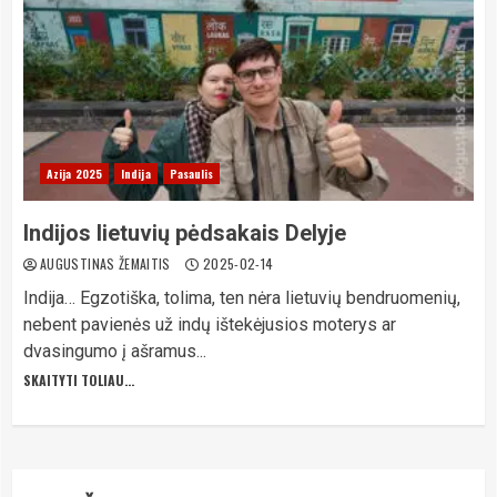
Azija 2025
Indija
Pasaulis
Indijos lietuvių pėdsakais Delyje
AUGUSTINAS ŽEMAITIS
2025-02-14
Indija… Egzotiška, tolima, ten nėra lietuvių bendruomenių,
nebent pavienės už indų ištekėjusios moterys ar
dvasingumo į ašramus...
SKAITYTI TOLIAU...