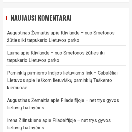
NAUJAUSI KOMENTARAI
Augustinas Žemaitis
apie
Klivlande – nuo Smetonos
žūties iki tarpukario Lietuvos parko
Laima
apie
Klivlande – nuo Smetonos žūties iki
tarpukario Lietuvos parko
Paminklų pirmiems Indijos lietuviams link – Gabalėliai
Lietuvos
apie
Ieškom lietuviškų paminklų Taškento
kiemuose
Augustinas Žemaitis
apie
Filadelfijoje – net trys gyvos
lietuvių bažnyčios
Irena Zilinskiene
apie
Filadelfijoje – net trys gyvos
lietuvių bažnyčios