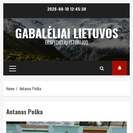
Skip
2026-08-10
12:45:31
to
content
GABALĖLIAI LIETUVOS
EKSPEDICIJŲ ISTORIJOS
Primary
Menu
Home
Antanas Poška
Antanas Poška