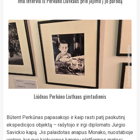
Imu interviu iš Perkūno Liutkaus prie įėjimo į jo parodą
Liūdnas Perkūno Liutkaus gimtadienis
Būtent Perkūnas papasakojo ir kaip rasti patį paskutinį
ekspedicijos objektą – rašytojo ir irgi diplomato Jurgio
Savickio kapą. Jis palaidotas anapus Monako, nuostabioje
vietoje, kur nuo kiekvienos kapinių platformos matosi