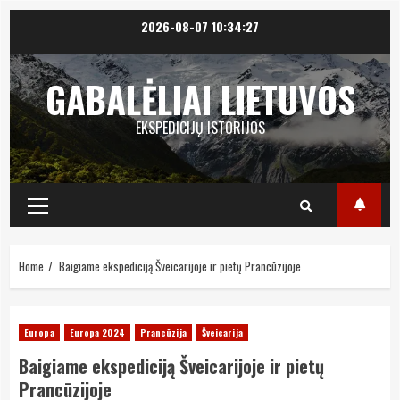
Skip
2026-08-07
10:34:28
to
content
GABALĖLIAI LIETUVOS
EKSPEDICIJŲ ISTORIJOS
Primary
Menu
Home
Baigiame ekspediciją Šveicarijoje ir pietų Prancūzijoje
Europa
Europa 2024
Prancūzija
Šveicarija
Baigiame ekspediciją Šveicarijoje ir pietų
Prancūzijoje