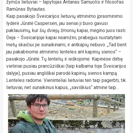
žymūs lietuviai – tapytojas Antanas Samuolis ir filosofas
Ramūnas Bytautas.
Kaip pasakojo Šveicarijos lietuvių atminimo įprasminimo
lyderė Jūratė Caspersen, jau seniai ji buvo gavusi
paklausimų, kur šių dviejų žmonių kapai, mėgino juos rasti.
Deja – Šveicarijoje kapai neamžini, prabėgus nustatytam
metų skaičiui jie sunaikinami, ir antkapių nebuvo. „Tad bent
jau pakabinome atminimo lenteles ant kapinių sienos“ –
pasakojo Jūratė. Tų lentelių ir ieškojome. Kapinėse dirbę
vietiniai pusiau prancūziškai (taip kalbama toje Šveicarijos
dalyje), pusiau angliškai parodė kapinių sienos kampą.
Lenteles radome. Vieninteliai lietuviai ten taip pagerbti, tik
lietuviai, net sunaikinus kapus, „saviškius“ atminė taip…