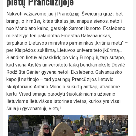
pietų Prancūzijoje
Nakvoti važiavome jau į Prancūziją. Šveicarija graži, bet
brangi, o ir mūsų kitas tikslas jau anapus sienos, netoli
nuo Monblano kalno, garsiojo Šamoni kurorto. Ekslebeno
miestelyje ten palaidotas Ernestas Galvanauskas,
tarpukario Lietuvos ministras pirmininkas „kritiniu metu“ –
per Klaipėdos sukilimą, Lietuvos universiteto įkūrimą…
Šiandien lietuviai pasklidę po visą Europą ir, taip sutapo,
kad viena Aistės universiteto laikų bendramokslė Dovilė
Rodžiūtė Génier gyvena netoli Ekslebeno. Galvanausko
kapo ji nežinojo – tad ypatingą Prancūzijos lietuvio
skulptoriaus Antano Mončio sukurtą antkapį atradome
kartu. Visad smagu parodyti šiuolaikiniams užsienio
lietuviams lietuviškas istorines vietas, kurios yra visai
šalia jų gyvenamųjų vietų!