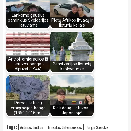
Lankome gausius
paminklus Šveicarijos
Pietų Afrikos litvakų ir
lietuviams
lietuvių keliais
Antroji emigracijos iš
Lietuvos banga -
Pensilvanijos lietuvių
dipukai (1944)
kapinynuose
Pirmoji lietuvių
emigracijos banga
Kiek daug Lietuvos...
(1869-1915 m.)
Japonijoje!
Tags:
Antanas Liutkus
Ernestas Galvanauskas
Jurgis Savickis