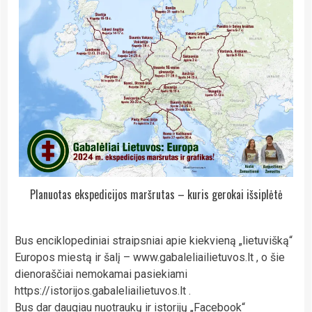
Planuotas ekspedicijos maršrutas – kuris gerokai išsiplėtė
Bus enciklopediniai straipsniai apie kiekvieną „lietuvišką“
Europos miestą ir šalį – www.gabaleliailietuvos.lt , o šie
dienoraščiai nemokamai pasiekiami
https://istorijos.gabaleliailietuvos.lt .
Bus dar daugiau nuotraukų ir istorijų „Facebook“