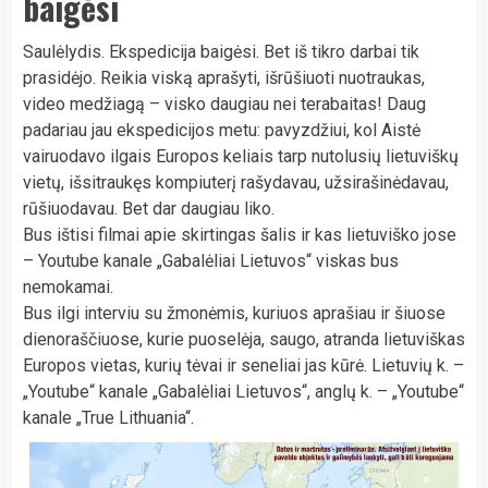
baigėsi
Saulėlydis. Ekspedicija baigėsi. Bet iš tikro darbai tik
prasidėjo. Reikia viską aprašyti, išrūšiuoti nuotraukas,
video medžiagą – visko daugiau nei terabaitas! Daug
padariau jau ekspedicijos metu: pavyzdžiui, kol Aistė
vairuodavo ilgais Europos keliais tarp nutolusių lietuviškų
vietų, išsitraukęs kompiuterį rašydavau, užsirašinėdavau,
rūšiuodavau. Bet dar daugiau liko.
Bus ištisi filmai apie skirtingas šalis ir kas lietuviško jose
– Youtube kanale „Gabalėliai Lietuvos“ viskas bus
nemokamai.
Bus ilgi interviu su žmonėmis, kuriuos aprašiau ir šiuose
dienoraščiuose, kurie puoselėja, saugo, atranda lietuviškas
Europos vietas, kurių tėvai ir seneliai jas kūrė. Lietuvių k. –
„Youtube“ kanale „Gabalėliai Lietuvos“, anglų k. – „Youtube“
kanale „True Lithuania“.