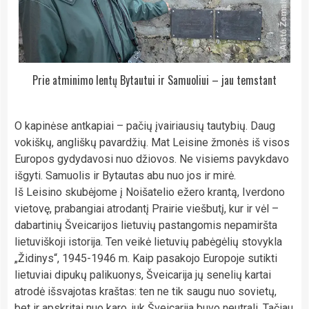
Prie atminimo lentų Bytautui ir Samuoliui – jau temstant
O kapinėse antkapiai – pačių įvairiausių tautybių. Daug
vokiškų, angliškų pavardžių. Mat Leisine žmonės iš visos
Europos gydydavosi nuo džiovos. Ne visiems pavykdavo
išgyti. Samuolis ir Bytautas abu nuo jos ir mirė.
Iš Leisino skubėjome į Noišatelio ežero krantą, Iverdono
vietovę, prabangiai atrodantį Prairie viešbutį, kur ir vėl –
dabartinių Šveicarijos lietuvių pastangomis nepamiršta
lietuviškoji istorija. Ten veikė lietuvių pabėgėlių stovykla
„Židinys“, 1945-1946 m. Kaip pasakojo Europoje sutikti
lietuviai dipukų palikuonys, Šveicarija jų senelių kartai
atrodė išsvajotas kraštas: ten ne tik saugu nuo sovietų,
bet ir apskritai nuo karo, juk Šveicarija buvo neutrali. Tačiau