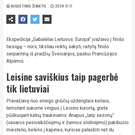
AUGUSTINAS ŽEMAITIS
2024-11-17
Ekspedicija „Gabalėliai Lietuvos: Europa“ įvažiavo į finišo
tiesiąją – nors, tiksliau reiktų sakyti, raitytą finišo
serpantiną iš pradžių Šveicarijos, paskui Prancūzijos
Alpėmis.
Leisine saviškius taip pagerbė
tik lietuviai
Pravažiavę nuo sniego griūčių uždengtais keliais,
temstant sukome vingius į Leisino kurortą, greta
pūškuojant kalnų traukiniams. Anapus „tarp sezonų“
(vasaros pasivaikščiojimų ir žiemos slidinėjimo) pakibusio
miestelio, kelelis į kapines, kuriose palaidoti net du