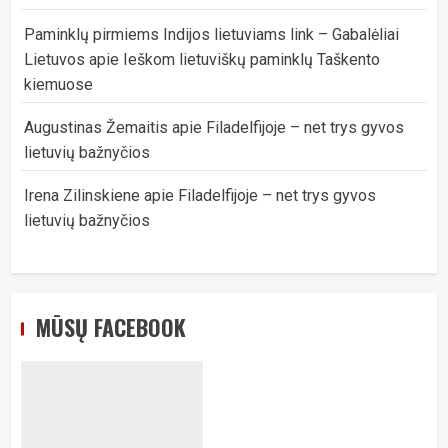
Paminklų pirmiems Indijos lietuviams link – Gabalėliai
Lietuvos
apie
Ieškom lietuviškų paminklų Taškento
kiemuose
Augustinas Žemaitis
apie
Filadelfijoje – net trys gyvos
lietuvių bažnyčios
Irena Zilinskiene
apie
Filadelfijoje – net trys gyvos
lietuvių bažnyčios
MŪSŲ FACEBOOK