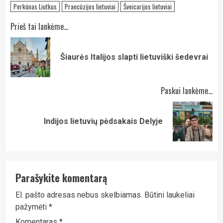
Perkūnas Liutkus
Prancūzijos lietuviai
Šveicarijos lietuviai
Continue
Prieš tai lankėme...
Reading
Pre
Šiaurės Italijos slapti lietuviški šedevrai
pos
Paskui lankėme...
Next
Indijos lietuvių pėdsakais Delyje
post:
Parašykite komentarą
El. pašto adresas nebus skelbiamas.
Būtini laukeliai
pažymėti
*
Komentaras
*