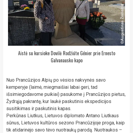
Aistė su kursioke Dovilė Rodžiūte Génier prie Ernesto
Galvanausko kapo
Nuo Prancūzijos Alpių po vėsios nakvynės savo
kemperyje (laimė, miegmaišiai labai geri, tad
išsimiegodavome puikiai) pasukome į Prancūzijos pietus,
Žydrąją pakrantę, kur laukė paskutinis ekspedicijos
susitikimas ir paskutinis kapas.
Perkūnas Liutkus, Lietuvos diplomato Antano Liutkaus
sūnus, Lietuvos kultūros sezono Prancūzijoje proga, kaip
tik atidarinėjo savo tėvo nuotraukų parodą. Nuotraukos –