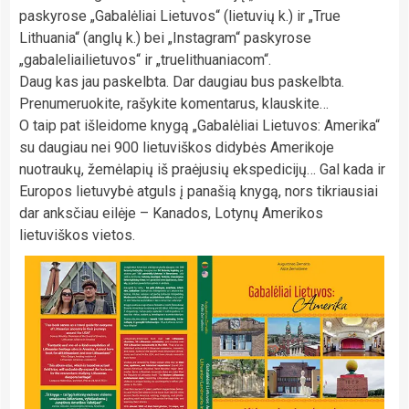
paskyrose „Gabalėliai Lietuvos“ (lietuvių k.) ir „True
Lithuania“ (anglų k.) bei „Instagram“ paskyrose
„gabaleliailietuvos“ ir „truelithuaniacom“.
Daug kas jau paskelbta. Dar daugiau bus paskelbta.
Prenumeruokite, rašykite komentarus, klauskite…
O taip pat išleidome knygą „Gabalėliai Lietuvos: Amerika“
su daugiau nei 900 lietuviškos didybės Amerikoje
nuotraukų, žemėlapių iš praėjusių ekspedicijų… Gal kada ir
Europos lietuvybė atguls į panašią knygą, nors tikriausiai
dar anksčiau eilėje – Kanados, Lotynų Amerikos
lietuviškos vietos.