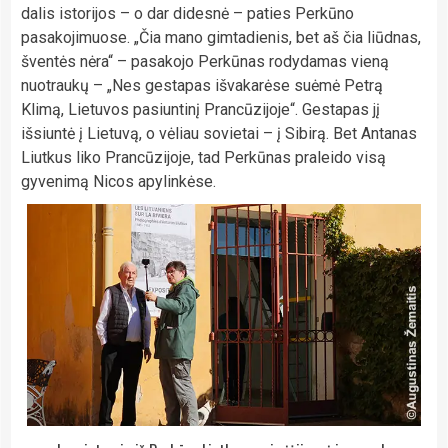
dalis istorijos – o dar didesnė – paties Perkūno
pasakojimuose. „Čia mano gimtadienis, bet aš čia liūdnas,
šventės nėra“ – pasakojo Perkūnas rodydamas vieną
nuotraukų – „Nes gestapas išvakarėse suėmė Petrą
Klimą, Lietuvos pasiuntinį Prancūzijoje“. Gestapas jį
išsiuntė į Lietuvą, o vėliau sovietai – į Sibirą. Bet Antanas
Liutkus liko Prancūzijoje, tad Perkūnas praleido visą
gyvenimą Nicos apylinkėse.