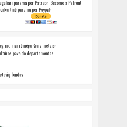
eguliari parama per Patreon:
Become a Patron!
ienkartinė parama per Paypal:
agrindiniai rėmėjai šiais metais:
ultūros paveldo departamentas
ietuvių fondas