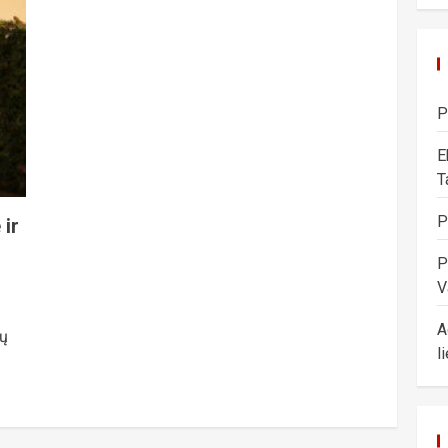
P
E
T
P
 ir
P
V
A
tų
l