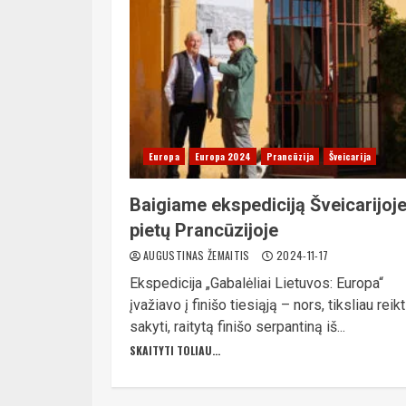
Europa
Europa 2024
Prancūzija
Šveicarija
Baigiame ekspediciją Šveicarijoje
pietų Prancūzijoje
AUGUSTINAS ŽEMAITIS
2024-11-17
Ekspedicija „Gabalėliai Lietuvos: Europa“
įvažiavo į finišo tiesiąją – nors, tiksliau reik
sakyti, raitytą finišo serpantiną iš...
SKAITYTI TOLIAU...