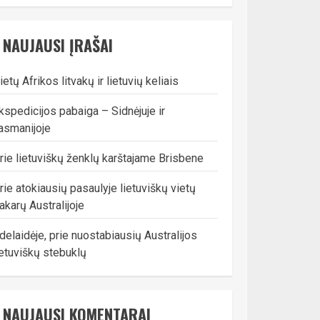
NAUJAUSI ĮRAŠAI
ietų Afrikos litvakų ir lietuvių keliais
kspedicijos pabaiga – Sidnėjuje ir
asmanijoje
rie lietuviškų ženklų karštajame Brisbene
rie atokiausių pasaulyje lietuviškų vietų
akarų Australijoje
delaidėje, prie nuostabiausių Australijos
ietuviškų stebuklų
NAUJAUSI KOMENTARAI