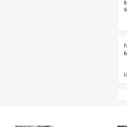
R
V
P
K
L