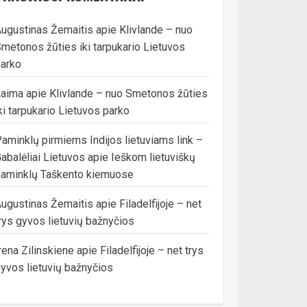
ugustinas Žemaitis
apie
Klivlande – nuo
metonos žūties iki tarpukario Lietuvos
arko
Laima
apie
Klivlande – nuo Smetonos žūties
ki tarpukario Lietuvos parko
aminklų pirmiems Indijos lietuviams link –
abalėliai Lietuvos
apie
Ieškom lietuviškų
aminklų Taškento kiemuose
ugustinas Žemaitis
apie
Filadelfijoje – net
rys gyvos lietuvių bažnyčios
rena Zilinskiene
apie
Filadelfijoje – net trys
yvos lietuvių bažnyčios