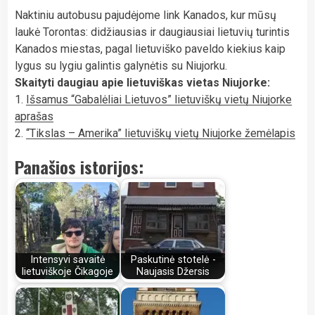
Naktiniu autobusu pajudėjome link Kanados, kur mūsų
laukė Torontas: didžiausias ir daugiausiai lietuvių turintis
Kanados miestas, pagal lietuviško paveldo kiekius kaip
lygus su lygiu galintis galynėtis su Niujorku.
Skaityti daugiau apie lietuviškas vietas Niujorke:
1.
Išsamus “Gabalėliai Lietuvos” lietuviškų vietų Niujorke
aprašas
2.
“Tikslas – Amerika” lietuviškų vietų Niujorke žemėlapis
Panašios istorijos:
Intensyvi savaitė
Paskutinė stotelė -
lietuviškoje Čikagoje
Naujasis Džersis