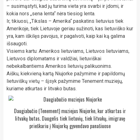
– susimąstyti, kad jų turima vieta yra svarbi ir įdomi, ir
kokia nors „sena lenta“ nėra tiesiog lenta.
Ir, tikiuosi, „Tikslas – Amerika“ paskatins lietuvius tiek
Amerikoje, tiek Lietuvoje geriau sužinoti, kas lietuviško kur
yra, kam iškilęs pavojus, ir pagalvoti, kaip kai ką galima
išsaugoti.
Visiems kartu: Amerikos lietuviams, Lietuvos lietuviams,
Lietuvos diplomatams ir valdžiai, lietuviškai
nebekalbantiems Amerikos lietuvių palikuonims.
Aišku, kiekvieną kartą Niujorke pažymime ir papildomų
lietuviškų vietų – šįsyk pažymime Tenement muziejų,
kuriame atkurtas ir litvako butas.
Daugiabučio (Tenement) muziejus Niujorke, kur atkurtas ir
litvakų butas. Daugelis tiek lietuvių, tiek litvakų, imigravę
prieškariu į Niujorką gyvendavo panašiuose