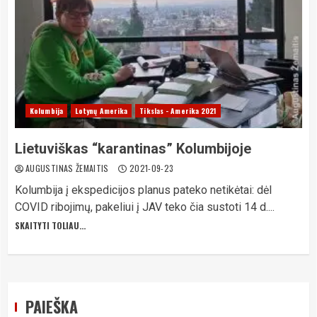
Kolumbija
Lotynų Amerika
Tikslas - Amerika 2021
Lietuviškas “karantinas” Kolumbijoje
AUGUSTINAS ŽEMAITIS
2021-09-23
Kolumbija į ekspedicijos planus pateko netikėtai: dėl
COVID ribojimų, pakeliui į JAV teko čia sustoti 14 d....
SKAITYTI TOLIAU...
PAIEŠKA