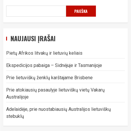
PAIEŠKA
NAUJAUSI ĮRAŠAI
Pietų Afrikos litvakų ir lietuvių keliais
Ekspedicijos pabaiga – Sidnėjuje ir Tasmanijoje
Prie lietuviškų ženklų karštajame Brisbene
Prie atokiausių pasaulyje lietuviškų vietų Vakarų
Australijoje
Adelaidėje, prie nuostabiausių Australijos lietuviškų
stebuklų