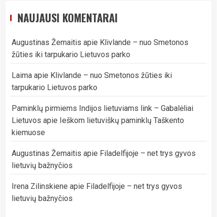
NAUJAUSI KOMENTARAI
Augustinas Žemaitis
apie
Klivlande – nuo Smetonos
žūties iki tarpukario Lietuvos parko
Laima
apie
Klivlande – nuo Smetonos žūties iki
tarpukario Lietuvos parko
Paminklų pirmiems Indijos lietuviams link – Gabalėliai
Lietuvos
apie
Ieškom lietuviškų paminklų Taškento
kiemuose
Augustinas Žemaitis
apie
Filadelfijoje – net trys gyvos
lietuvių bažnyčios
Irena Zilinskiene
apie
Filadelfijoje – net trys gyvos
lietuvių bažnyčios