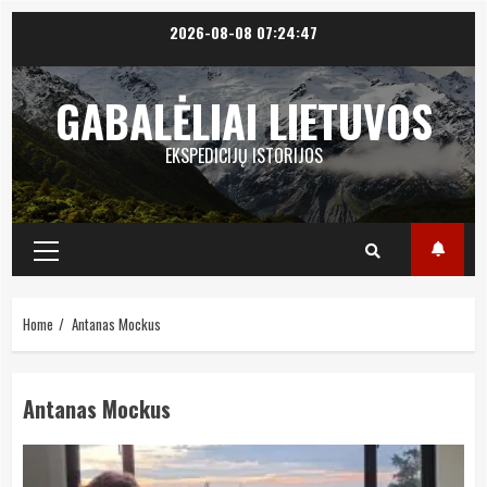
Skip
2026-08-08
07:24:47
to
content
GABALĖLIAI LIETUVOS
EKSPEDICIJŲ ISTORIJOS
Primary
Menu
Home
Antanas Mockus
Antanas Mockus