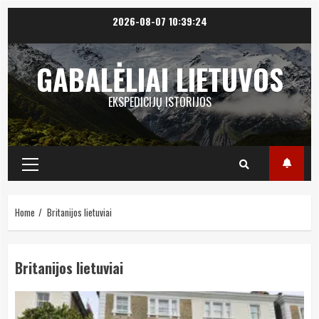
Skip
2026-08-07
10:39:24
to
content
GABALĖLIAI LIETUVOS
EKSPEDICIJŲ ISTORIJOS
Primary
Menu
Home
Britanijos lietuviai
Britanijos lietuviai