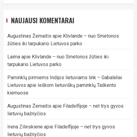
NAUJAUSI KOMENTARAI
Augustinas Žemaitis
apie
Klivlande – nuo Smetonos
žūties iki tarpukario Lietuvos parko
Laima
apie
Klivlande – nuo Smetonos žūties iki
tarpukario Lietuvos parko
Paminklų pirmiems Indijos lietuviams link – Gabalėliai
Lietuvos
apie
Ieškom lietuviškų paminklų Taškento
kiemuose
Augustinas Žemaitis
apie
Filadelfijoje – net trys gyvos
lietuvių bažnyčios
Irena Zilinskiene
apie
Filadelfijoje – net trys gyvos
lietuvių bažnyčios