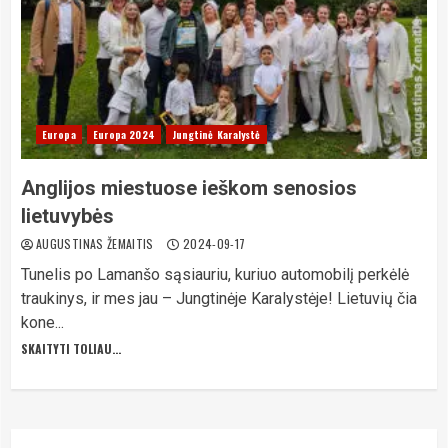
Europa
Europa 2024
Jungtinė Karalystė
Anglijos miestuose ieškom senosios
lietuvybės
AUGUSTINAS ŽEMAITIS
2024-09-17
Tunelis po Lamanšo sąsiauriu, kuriuo automobilį perkėlė
traukinys, ir mes jau – Jungtinėje Karalystėje! Lietuvių čia
kone...
SKAITYTI TOLIAU...