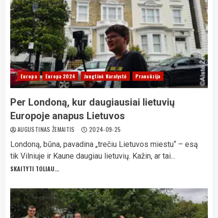
Europa
Europa 2024
Jungtinė Karalystė
Prancūzija
Per Londoną, kur daugiausiai lietuvių
Europoje anapus Lietuvos
AUGUSTINAS ŽEMAITIS
2024-09-25
Londoną, būna, pavadina „trečiu Lietuvos miestu“ – esą
tik Vilniuje ir Kaune daugiau lietuvių. Kažin, ar tai...
SKAITYTI TOLIAU...