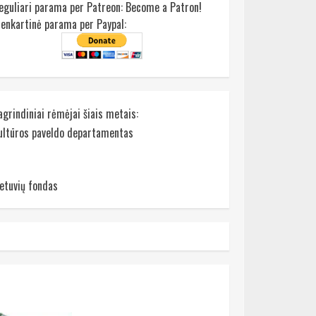
eguliari parama per Patreon:
Become a Patron!
ienkartinė parama per Paypal:
agrindiniai rėmėjai šiais metais:
ultūros paveldo departamentas
ietuvių fondas