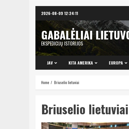
Skip
2026-08-09
12:24:12
to
content
GABALĖLIAI LIETUV
EKSPEDICIJŲ ISTORIJOS
JAV
KITA AMERIKA
EUROPA
Home
Briuselio lietuviai
Briuselio lietuviai