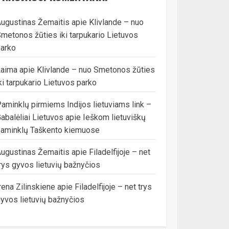
ugustinas Žemaitis
apie
Klivlande – nuo
metonos žūties iki tarpukario Lietuvos
arko
Laima
apie
Klivlande – nuo Smetonos žūties
ki tarpukario Lietuvos parko
aminklų pirmiems Indijos lietuviams link –
abalėliai Lietuvos
apie
Ieškom lietuviškų
aminklų Taškento kiemuose
ugustinas Žemaitis
apie
Filadelfijoje – net
rys gyvos lietuvių bažnyčios
rena Zilinskiene
apie
Filadelfijoje – net trys
yvos lietuvių bažnyčios