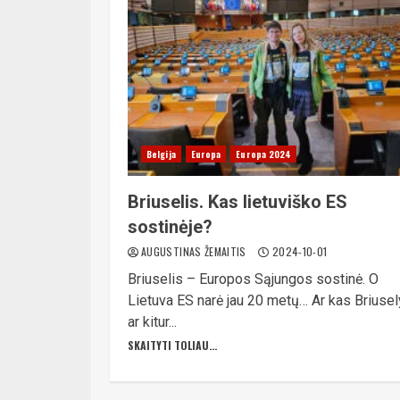
Belgija
Europa
Europa 2024
Briuselis. Kas lietuviško ES
sostinėje?
AUGUSTINAS ŽEMAITIS
2024-10-01
Briuselis – Europos Sąjungos sostinė. O
Lietuva ES narė jau 20 metų… Ar kas Briusel
ar kitur...
SKAITYTI TOLIAU...