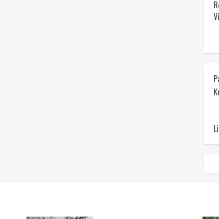
R
V
P
K
L