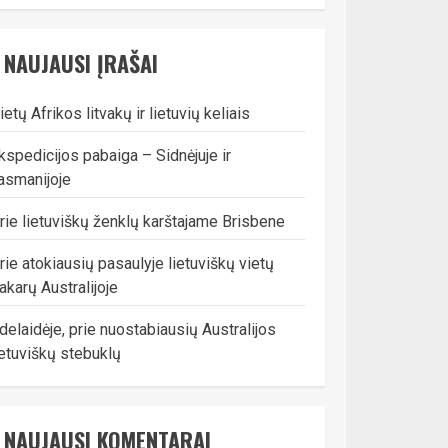
NAUJAUSI ĮRAŠAI
ietų Afrikos litvakų ir lietuvių keliais
kspedicijos pabaiga – Sidnėjuje ir
asmanijoje
rie lietuviškų ženklų karštajame Brisbene
rie atokiausių pasaulyje lietuviškų vietų
akarų Australijoje
delaidėje, prie nuostabiausių Australijos
ietuviškų stebuklų
NAUJAUSI KOMENTARAI