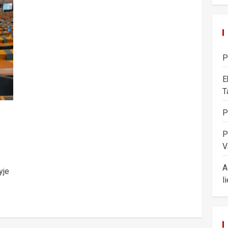
P
E
T
P
P
V
A
yje
l