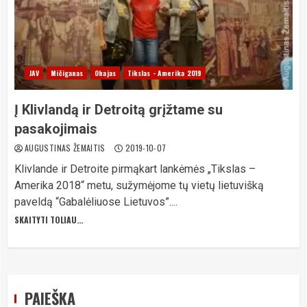
JAV
Mičiganas
Ohajas
Tikslas - Amerika 2019
Į Klivlandą ir Detroitą grįžtame su
pasakojimais
AUGUSTINAS ŽEMAITIS
2019-10-07
Klivlande ir Detroite pirmąkart lankėmės „Tikslas –
Amerika 2018“ metu, sužymėjome tų vietų lietuvišką
paveldą “Gabalėliuose Lietuvos”....
SKAITYTI TOLIAU...
PAIEŠKA