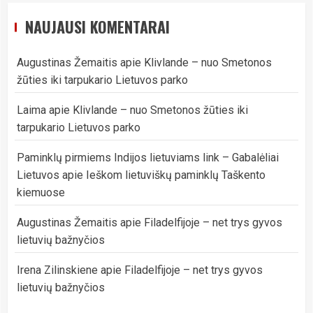
NAUJAUSI KOMENTARAI
Augustinas Žemaitis
apie
Klivlande – nuo Smetonos
žūties iki tarpukario Lietuvos parko
Laima
apie
Klivlande – nuo Smetonos žūties iki
tarpukario Lietuvos parko
Paminklų pirmiems Indijos lietuviams link – Gabalėliai
Lietuvos
apie
Ieškom lietuviškų paminklų Taškento
kiemuose
Augustinas Žemaitis
apie
Filadelfijoje – net trys gyvos
lietuvių bažnyčios
Irena Zilinskiene
apie
Filadelfijoje – net trys gyvos
lietuvių bažnyčios