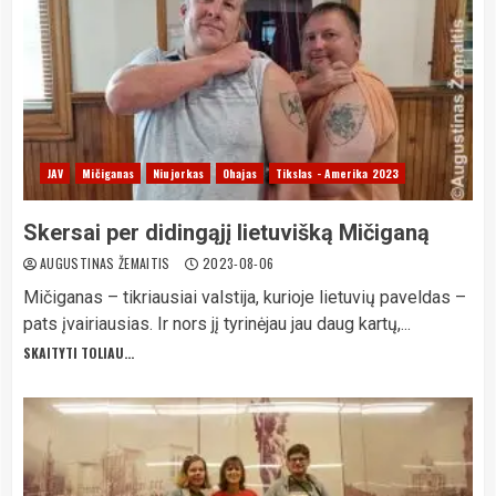
JAV
Mičiganas
Niujorkas
Ohajas
Tikslas - Amerika 2023
Skersai per didingąjį lietuvišką Mičiganą
AUGUSTINAS ŽEMAITIS
2023-08-06
Mičiganas – tikriausiai valstija, kurioje lietuvių paveldas –
pats įvairiausias. Ir nors jį tyrinėjau jau daug kartų,...
SKAITYTI TOLIAU...