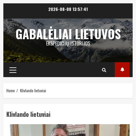
Skip
2026-08-08
13:57:41
to
content
GABALĖLIAI LIETUVOS
EKSPEDICIJŲ ISTORIJOS
Primary
Menu
Home
Klivlando lietuviai
Klivlando lietuviai