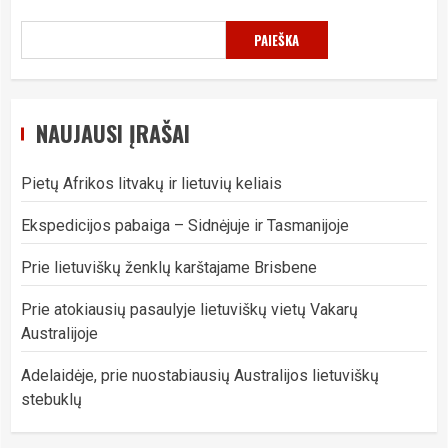
PAIEŠKA
NAUJAUSI ĮRAŠAI
Pietų Afrikos litvakų ir lietuvių keliais
Ekspedicijos pabaiga – Sidnėjuje ir Tasmanijoje
Prie lietuviškų ženklų karštajame Brisbene
Prie atokiausių pasaulyje lietuviškų vietų Vakarų
Australijoje
Adelaidėje, prie nuostabiausių Australijos lietuviškų
stebuklų