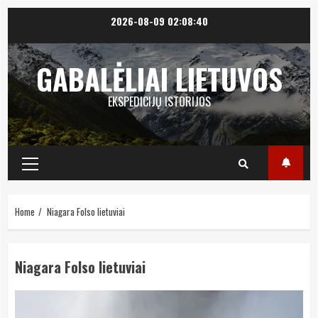
Skip
2026-08-09
02:08:40
to
content
GABALĖLIAI LIETUVOS
EKSPEDICIJŲ ISTORIJOS
Primary
Menu
Home
Niagara Folso lietuviai
Niagara Folso lietuviai