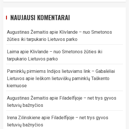
NAUJAUSI KOMENTARAI
Augustinas Žemaitis
apie
Klivlande – nuo Smetonos
žūties iki tarpukario Lietuvos parko
Laima
apie
Klivlande – nuo Smetonos žūties iki
tarpukario Lietuvos parko
Paminklų pirmiems Indijos lietuviams link – Gabalėliai
Lietuvos
apie
Ieškom lietuviškų paminklų Taškento
kiemuose
Augustinas Žemaitis
apie
Filadelfijoje – net trys gyvos
lietuvių bažnyčios
Irena Zilinskiene
apie
Filadelfijoje – net trys gyvos
lietuvių bažnyčios