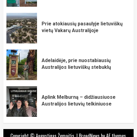
Prie atokiausių pasaulyje lietuviškų
vietų Vakarų Australijoje
Adelaidėje, prie nuostabiausių
Australijos lietuviškų stebuklų
Aplink Melburną – didžiausiuose
Australijos lietuvių telkiniuose
Copyright © Augustinas Žemaitis.
|
BroadNews
by AF themes.