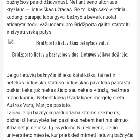
bažnyčios pasididžiavimas), Net ant seno altoriaus
kryžiaus – lietuviškas užrašas. Be to, kaip sakė vietiniai,
kadangi parapija labai gyva, bažnyčia beveik nuolat
atidaryta: todėl važiuodami pro Bridžportą galite stabtelti
ir išvysti viską patys.
Bridžporto lietuvių bažnyčios vidus. Lietuvos vėliava dešinėje.
Jeigu lietuvių bažnyčia išlieka katalikiška, tai net ir
netekus lietuviško statuso lietuviškas paveldas paprastai
puikiai lieka: juk niekas šiaip sau nekeis vitražų, neišmes
meno kūrinių. Nebent kokią Gvadalupės mergelę greta
Aušros Vartų Marijos pastato.
Tačiau jeigu bažnyčia parduodama kitoms reikmėms,
dažnai iš lietuvybės ten pasilieka nebent kertinis akmuo.
Arba net jo nelieka: tą išvydome Niu Heivene, Jeilio
universiteto mieste, kur prieš dešimtmetį lietuvių bažnyčia