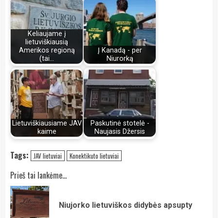
Keliaujame į
lietuviškiausią
Amerikos regioną
Į Kanadą - per
(tai…
Niurorką
Lietuviškiausiame JAV
Paskutinė stotelė -
kaime
Naujasis Džersis
Tags:
JAV lietuviai
Konektikuto lietuviai
Continue
Prieš tai lankėme...
Reading
Pre
Niujorko lietuviškos didybės apsupty
pos