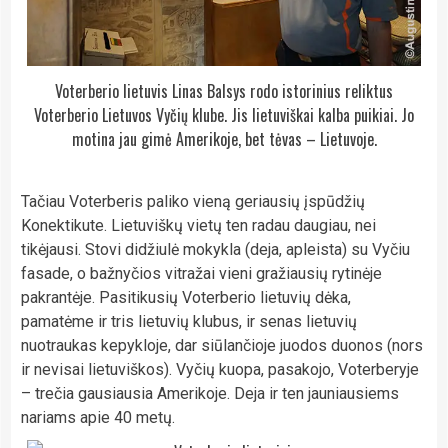
Voterberio lietuvis Linas Balsys rodo istorinius reliktus
Voterberio Lietuvos Vyčių klube. Jis lietuviškai kalba puikiai. Jo
motina jau gimė Amerikoje, bet tėvas – Lietuvoje.
Tačiau Voterberis paliko vieną geriausių įspūdžių
Konektikute. Lietuviškų vietų ten radau daugiau, nei
tikėjausi. Stovi didžiulė mokykla (deja, apleista) su Vyčiu
fasade, o bažnyčios vitražai vieni gražiausių rytinėje
pakrantėje. Pasitikusių Voterberio lietuvių dėka,
pamatėme ir tris lietuvių klubus, ir senas lietuvių
nuotraukas kepykloje, dar siūlančioje juodos duonos (nors
ir nevisai lietuviškos). Vyčių kuopa, pasakojo, Voterberyje
– trečia gausiausia Amerikoje. Deja ir ten jauniausiems
nariams apie 40 metų.