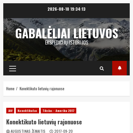
Skip
2026-08-10
19:34:14
to
content
GABALĖLIAI LIETUVOS
EKSPEDICIJŲ ISTORIJOS
Primary
Menu
Home
Konektikuto lietuvių rajonuose
JAV
Konektikutas
Tikslas - Amerika 2017
Konektikuto lietuvių rajonuose
AUGUSTINAS ŽEMAITIS
2017-09-20