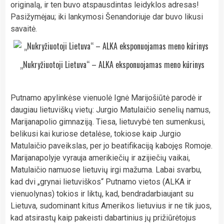
originalą, ir ten buvo atspausdintas leidyklos adresas!
Pasižymėjau; iki lankymosi Šenandoriuje dar buvo likusi
savaitė.
„Nukryžiuotoji Lietuva“ – ALKA eksponuojamas meno kūrinys
Putnamo apylinkėse vienuolė Ignė Marijošiūtė parodė ir
daugiau lietuviškų vietų: Jurgio Matulaičio senelių namus,
Marijanapolio gimnaziją. Tiesa, lietuvybė ten sumenkusi,
belikusi kai kuriose detalėse, tokiose kaip Jurgio
Matulaičio paveikslas, per jo beatifikaciją kabojęs Romoje.
Marijanapolyje vyrauja amerikiečių ir azijiečių vaikai,
Matulaičio namuose lietuvių irgi mažuma. Labai svarbu,
kad dvi „grynai lietuviškos“ Putnamo vietos (ALKA ir
vienuolynas) tokios ir liktų, kad, bendradarbiaujant su
Lietuva, sudominant kitus Amerikos lietuvius ir ne tik juos,
kad atsirastų kaip pakeisti dabartinius jų prižiūrėtojus