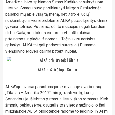
Amerikos laivo spiriamas Simas Kudirka ar nukryžiuota
Lietuva. Smagu buvo pasiklausyti Mirgos Girniuvienės
pasakojimų apie visą tą meną, bet „tarp eilučių“
nuskambėjo ir viena problema: ALKA puoselėjantys Girniai
gyvena toli nuo Putnamo, dėl to muziejus negali kasdien
dirbti. Gaila, nes tokios vietos turėtų būti plačiai
prieinamos ir plačiai žinomos… Tačiau visi norintys
aplankyti ALKA tai gali padaryti sutarę, o į Putnamo
vienuolyno erdves galima patekti nuolat.
ALKA prižiūrėtojai Girniai
ALKA‘oje svariai pasistūmėjome ir vienoje svarbensių
„Tikslas – Amerika 2017“ misijų: rasti vietą, kurioje
Šenandoriuje išleistas pirmasis lietuviškas romanas. Kiek
žmonių beklausėme, daugelis tos vietos nežinojo: o štai
milžiniškoje ALKA bibliotekoje radome to leidinio 1904 m.