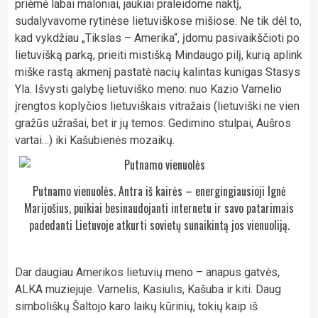
priėmė labai maloniai, jaukiai praleidome naktį,
sudalyvavome rytinėse lietuviškose mišiose. Ne tik dėl to,
kad vykdžiau „Tikslas – Amerika“, įdomu pasivaikščioti po
lietuvišką parką, prieiti mistišką Mindaugo pilį, kurią aplink
miške rastą akmenį pastatė nacių kalintas kunigas Stasys
Yla. Išvysti galybę lietuviško meno: nuo Kazio Varnelio
įrengtos koplyčios lietuviškais vitražais (lietuviški ne vien
gražūs užrašai, bet ir jų temos: Gedimino stulpai, Aušros
vartai…) iki Kašubienės mozaikų.
Putnamo vienuolės. Antra iš kairės – energingiausioji Ignė
Marijošius, puikiai besinaudojanti internetu ir savo patarimais
padedanti Lietuvoje atkurti sovietų sunaikintą jos vienuoliją.
Dar daugiau Amerikos lietuvių meno – anapus gatvės,
ALKA muziejuje. Varnelis, Kasiulis, Kašuba ir kiti. Daug
simboliškų Šaltojo karo laikų kūrinių, tokių kaip iš