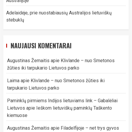
Australijoje
Adelaidėje, prie nuostabiausių Australijos lietuviškų
stebuklų
NAUJAUSI KOMENTARAI
Augustinas Žemaitis
apie
Klivlande – nuo Smetonos
žūties iki tarpukario Lietuvos parko
Laima
apie
Klivlande – nuo Smetonos žūties iki
tarpukario Lietuvos parko
Paminklų pirmiems Indijos lietuviams link – Gabalėliai
Lietuvos
apie
Ieškom lietuviškų paminklų Taškento
kiemuose
Augustinas Žemaitis
apie
Filadelfijoje – net trys gyvos