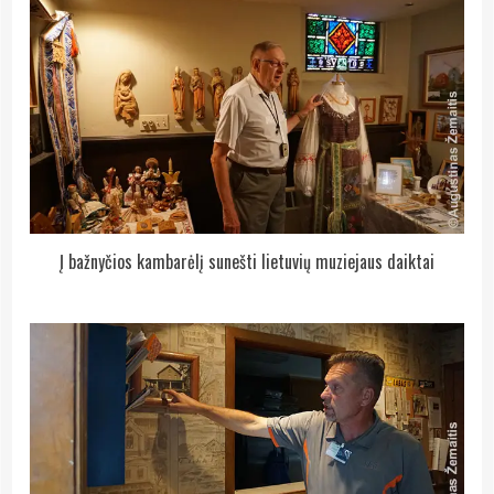
Į bažnyčios kambarėlį sunešti lietuvių muziejaus daiktai