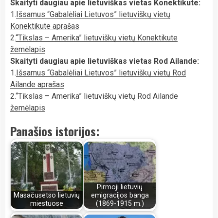
Skaityti daugiau apie lietuviškas vietas Konektikute:
1.
Išsamus “Gabalėliai Lietuvos” lietuviškų vietų
Konektikute aprašas
2.
“Tikslas – Amerika” lietuviškų vietų Konektikute
žemėlapis
Skaityti daugiau apie lietuviškas vietas Rod Ailande:
1.
Išsamus “Gabalėliai Lietuvos” lietuviškų vietų Rod
Ailande aprašas
2.
“Tikslas – Amerika” lietuviškų vietų Rod Ailande
žemėlapis
Panašios istorijos:
Pirmoji lietuvių
Masačusetso lietuvių
emigracijos banga
miestuose
(1869-1915 m.)