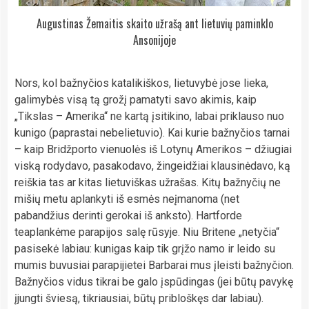
Augustinas Žemaitis skaito užrašą ant lietuvių paminklo
Ansonijoje
Nors, kol bažnyčios katalikiškos, lietuvybė jose lieka,
galimybės visą tą grožį pamatyti savo akimis, kaip
„Tikslas – Amerika“ ne kartą įsitikino, labai priklauso nuo
kunigo (paprastai nebelietuvio). Kai kurie bažnyčios tarnai
– kaip Bridžporto vienuolės iš Lotynų Amerikos – džiugiai
viską rodydavo, pasakodavo, žingeidžiai klausinėdavo, ką
reiškia tas ar kitas lietuviškas užrašas. Kitų bažnyčių ne
mišių metu aplankyti iš esmės neįmanoma (net
pabandžius derinti gerokai iš anksto). Hartforde
teaplankėme parapijos salę rūsyje. Niu Britene „netyčia“
pasisekė labiau: kunigas kaip tik grįžo namo ir leido su
mumis buvusiai parapijietei Barbarai mus įleisti bažnyčion.
Bažnyčios vidus tikrai be galo įspūdingas (jei būtų pavykę
įjungti šviesą, tikriausiai, būtų pribloškęs dar labiau).