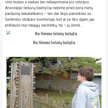
virto butais ir niekas ten nebeprimena jos istorijos.
Ansonijoje lietuvių bažnyčią radome prieš porą metų
parduotą nekatalikams – ten dar likęs paminklas su
Gedimino stulpais šventoriuje, bet ar jis liks ilgam, jau
priklauso nuo naujųjų savininkų, tai – jų žemė…
Niu Heiveno lietuvių bažnyčia