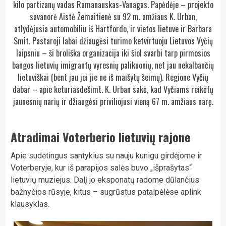
kilo partizanų vadas Ramanauskas-Vanagas. Papėdėje – projekto
savanorė Aistė Žemaitienė su 92 m. amžiaus K. Urban,
atlydėjusia automobiliu iš Hartfordo, ir vietos lietuve ir Barbara
Smit. Pastaroji labai džiaugėsi turimo ketvirtuoju Lietuvos Vyčių
laipsniu – ši broliška organizacija iki šiol svarbi tarp pirmosios
bangos lietuvių imigrantų vyresnių palikuonių, net jau nekalbančių
lietuviškai (bent jau jei jie ne iš maišytų šeimų). Regione Vyčių
dabar – apie keturiasdešimt. K. Urban sakė, kad Vyčiams reikėtų
jaunesnių narių ir džiaugėsi priviliojusi vieną 67 m. amžiaus narę.
Atradimai Voterberio lietuvių rajone
Apie sudėtingus santykius su nauju kunigu girdėjome ir
Voterberyje, kur iš parapijos salės buvo „išprašytas“
lietuvių muziejus. Dalį jo eksponatų radome dūlančius
bažnyčios rūsyje, kitus – sugrūstus patalpėlėse aplink
klausyklas.