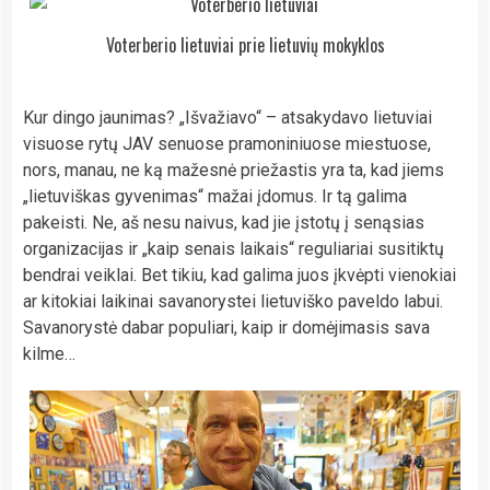
Voterberio lietuviai prie lietuvių mokyklos
Kur dingo jaunimas? „Išvažiavo“ – atsakydavo lietuviai
visuose rytų JAV senuose pramoniniuose miestuose,
nors, manau, ne ką mažesnė priežastis yra ta, kad jiems
„lietuviškas gyvenimas“ mažai įdomus. Ir tą galima
pakeisti. Ne, aš nesu naivus, kad jie įstotų į senąsias
organizacijas ir „kaip senais laikais“ reguliariai susitiktų
bendrai veiklai. Bet tikiu, kad galima juos įkvėpti vienokiai
ar kitokiai laikinai savanorystei lietuviško paveldo labui.
Savanorystė dabar populiari, kaip ir domėjimasis sava
kilme…