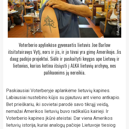
Voterberio apylinkėse gyvenantis lietuvis Joe Barlow
išsitatuiravęs Vytį, nors ir jis, ir jo tėvai yra gimę Amerikoje. Jis
daug padėjo projektui. Siūlė ir paskaityti knygas ape Lietuvą ir
lietuvius, kurias ketina išsiųsti į ALKA lietuvių archyvą, nes
palikuonims jų nereikia.
Paskiausiai Voterberyje aplankėme lietuvių kapines.
Labiausiai nustebino kūjis su pjautuvu ant vieno antkapio.
Bet prieškariu, iki sovietai parodė savo tikrąjį veidą,
nemažai Amerikos lietuvių buvo radikalūs kairieji. Ir
Voterberio kapines įkūrė ateistai. Dar viena Amerikos
lietuvių istorija, kuriai analogų pačioje Lietuvoje tiesiog