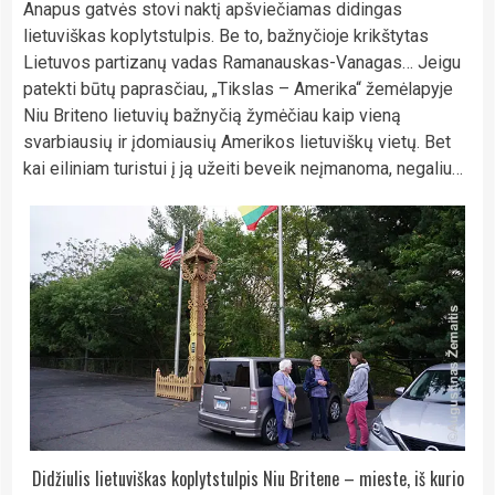
Anapus gatvės stovi naktį apšviečiamas didingas
lietuviškas koplytstulpis. Be to, bažnyčioje krikštytas
Lietuvos partizanų vadas Ramanauskas-Vanagas… Jeigu
patekti būtų paprasčiau, „Tikslas – Amerika“ žemėlapyje
Niu Briteno lietuvių bažnyčią žymėčiau kaip vieną
svarbiausių ir įdomiausių Amerikos lietuviškų vietų. Bet
kai eiliniam turistui į ją užeiti beveik neįmanoma, negaliu…
Didžiulis lietuviškas koplytstulpis Niu Britene – mieste, iš kurio