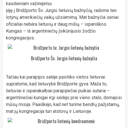
kasdieniam važinėjimui.
Įėję į Bridžporto Šv. Jurgio lietuvių bažnyčią, radome ten
lotynų amerikiečių vaikų užsiėmimą. Mat bažnyčia seniai
oficialiai nebėra lietuvių ir daug mišių – ispaniškos.
Kunigas – iš argentiniečių Įsikūnijusio žodžio
kongregacijos.
Bridžporto Šv. Jurgio lietuvių bažnyčia
Tačiau kai parapijos salėje pasitiko vietos lietuviai
supratome, kad lietuvybė Bridžporte gyva. Maža to,
lietuviai ir ispanakalbiai parapijiečiai puikiai sutaria –
argentiniečiai kunigai irgi sėdėjo prie vieno stalo, domėjosi
mūsų misija. Paaiškėjo, kad net turime bendrų pažįstamų,
mat jų kongregacija turi atstovų ir Lietuvoje.