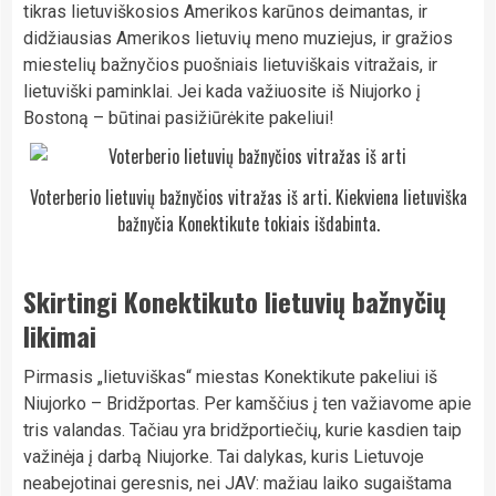
tikras lietuviškosios Amerikos karūnos deimantas, ir
didžiausias Amerikos lietuvių meno muziejus, ir gražios
miestelių bažnyčios puošniais lietuviškais vitražais, ir
lietuviški paminklai. Jei kada važiuosite iš Niujorko į
Bostoną – būtinai pasižiūrėkite pakeliui!
Voterberio lietuvių bažnyčios vitražas iš arti. Kiekviena lietuviška
bažnyčia Konektikute tokiais išdabinta.
Skirtingi Konektikuto lietuvių bažnyčių
likimai
Pirmasis „lietuviškas“ miestas Konektikute pakeliui iš
Niujorko – Bridžportas. Per kamščius į ten važiavome apie
tris valandas. Tačiau yra bridžportiečių, kurie kasdien taip
važinėja į darbą Niujorke. Tai dalykas, kuris Lietuvoje
neabejotinai geresnis, nei JAV: mažiau laiko sugaištama