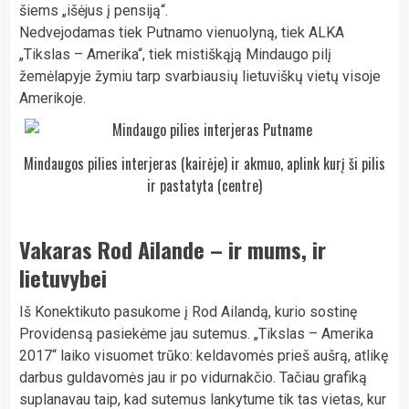
šiems „išėjus į pensiją“.
Nedvejodamas tiek Putnamo vienuolyną, tiek ALKA
„Tikslas – Amerika“, tiek mistiškąją Mindaugo pilį
žemėlapyje žymiu tarp svarbiausių lietuviškų vietų visoje
Amerikoje.
Mindaugos pilies interjeras (kairėje) ir akmuo, aplink kurį ši pilis
ir pastatyta (centre)
Vakaras Rod Ailande – ir mums, ir
lietuvybei
Iš Konektikuto pasukome į Rod Ailandą, kurio sostinę
Providensą pasiekėme jau sutemus. „Tikslas – Amerika
2017“ laiko visuomet trūko: keldavomės prieš aušrą, atlikę
darbus guldavomės jau ir po vidurnakčio. Tačiau grafiką
suplanavau taip, kad sutemus lankytume tik tas vietas, kur