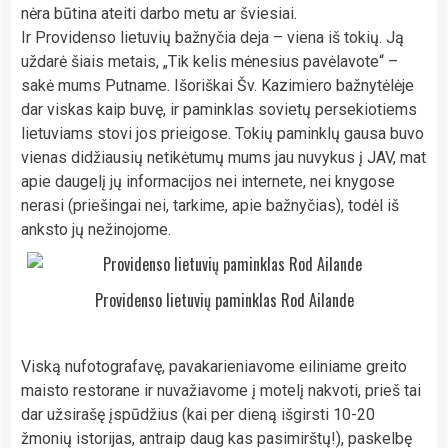
nėra būtina ateiti darbo metu ar šviesiai.
Ir Providenso lietuvių bažnyčia deja – viena iš tokių. Ją
uždarė šiais metais, „Tik kelis mėnesius pavėlavote“ –
sakė mums Putname. Išoriškai Šv. Kazimiero bažnytėlėje
dar viskas kaip buvę, ir paminklas sovietų persekiotiems
lietuviams stovi jos prieigose. Tokių paminklų gausa buvo
vienas didžiausių netikėtumų mums jau nuvykus į JAV, mat
apie daugelį jų informacijos nei internete, nei knygose
nerasi (priešingai nei, tarkime, apie bažnyčias), todėl iš
anksto jų nežinojome.
Providenso lietuvių paminklas Rod Ailande
Viską nufotografavę, pavakarieniavome eiliniame greito
maisto restorane ir nuvažiavome į motelį nakvoti, prieš tai
dar užsirašę įspūdžius (kai per dieną išgirsti 10-20
žmonių istorijas, antraip daug kas pasimirštų!), paskelbę