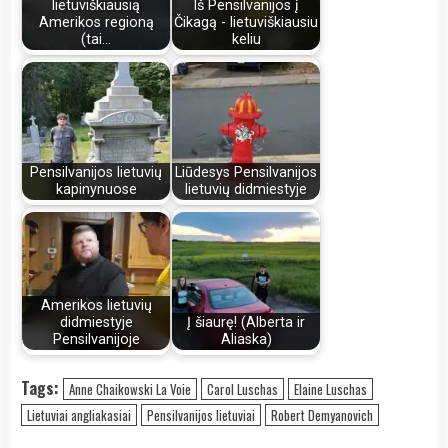
lietuviškiausią
Iš Pensilvanijos į
Amerikos regioną
Čikagą - lietuviškiausiu
(tai…
keliu
Pensilvanijos lietuvių
Liūdesys Pensilvanijos
kapinynuose
lietuvių didmiestyje
Amerikos lietuvių
didmiestyje
Į šiaurę! (Alberta ir
Pensilvanijoje
Aliaska)
Tags:
Anne Chaikowski La Voie
Carol Luschas
Elaine Luschas
Lietuviai angliakasiai
Pensilvanijos lietuviai
Robert Demyanovich