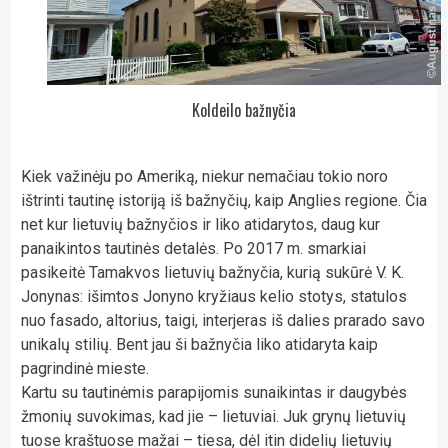
Koldeilo bažnyčia
Kiek važinėju po Ameriką, niekur nemačiau tokio noro
ištrinti tautinę istoriją iš bažnyčių, kaip Anglies regione. Čia
net kur lietuvių bažnyčios ir liko atidarytos, daug kur
panaikintos tautinės detalės. Po 2017 m. smarkiai
pasikeitė Tamakvos lietuvių bažnyčia, kurią sukūrė V. K.
Jonynas: išimtos Jonyno kryžiaus kelio stotys, statulos
nuo fasado, altorius, taigi, interjeras iš dalies prarado savo
unikalų stilių. Bent jau ši bažnyčia liko atidaryta kaip
pagrindinė mieste.
Kartu su tautinėmis parapijomis sunaikintas ir daugybės
žmonių suvokimas, kad jie – lietuviai. Juk grynų lietuvių
tuose kraštuose mažai – tiesa, dėl itin didelių lietuvių