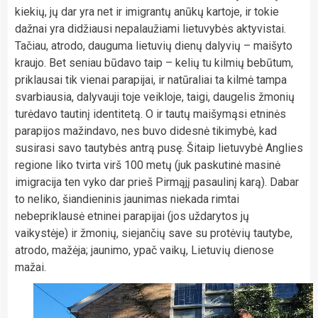
kiekių, jų dar yra net ir imigrantų anūkų kartoje, ir tokie
dažnai yra didžiausi nepalaužiami lietuvybės aktyvistai.
Tačiau, atrodo, dauguma lietuvių dienų dalyvių – maišyto
kraujo. Bet seniau būdavo taip – kelių tu kilmių bebūtum,
priklausai tik vienai parapijai, ir natūraliai ta kilmė tampa
svarbiausia, dalyvauji toje veikloje, taigi, daugelis žmonių
turėdavo tautinį identitetą. O ir tautų maišymąsi etninės
parapijos mažindavo, nes buvo didesnė tikimybė, kad
susirasi savo tautybės antrą pusę. Šitaip lietuvybė Anglies
regione liko tvirta virš 100 metų (juk paskutinė masinė
imigracija ten vyko dar prieš Pirmąjį pasaulinį karą). Dabar
to neliko, šiandieninis jaunimas niekada rimtai
nebepriklausė etninei parapijai (jos uždarytos jų
vaikystėje) ir žmonių, siejančių save su protėvių tautybe,
atrodo, mažėja; jaunimo, ypač vaikų, Lietuvių dienose
mažai.