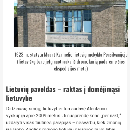
1923 m. statyta Maunt Karmelio lietuvių mokykla Pensilvanijoje
(lietuviškų bareljefų nuotrauka iš drono, kurią padarėme šios
ekspedicijos metu)
Lietuvių paveldas – raktas į domėjimąsi
lietuvybe
Didžiausią smūgį lietuvybei ten sudavė Alentauno
vyskupija apie 2009 metus. Ji nusprendė kone „per naktį“
uždaryti visas tautines parapijas – nesvarbu, kiek žmonių
jas lanko. Anglies regiono lietuvių parapijos buvo labai