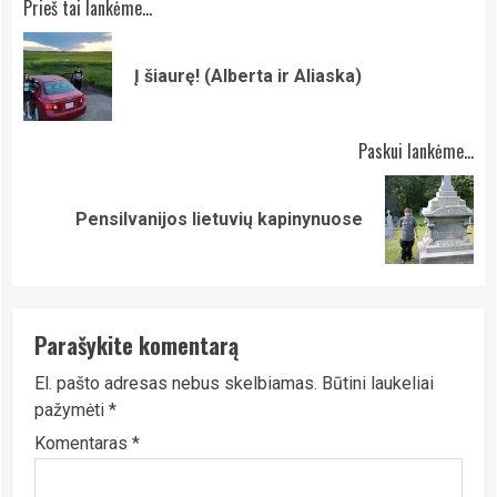
Continue
Prieš tai lankėme...
Reading
Pre
Į šiaurę! (Alberta ir Aliaska)
pos
Paskui lankėme...
Next
Pensilvanijos lietuvių kapinynuose
post:
Parašykite komentarą
El. pašto adresas nebus skelbiamas.
Būtini laukeliai
pažymėti
*
Komentaras
*