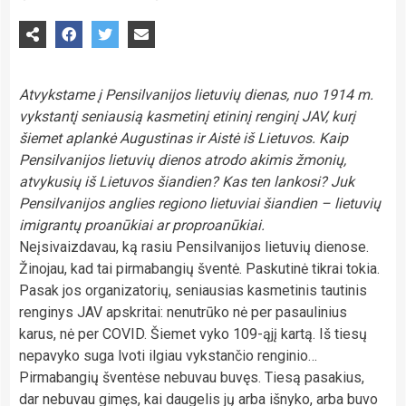
Atvykstame į Pensilvanijos lietuvių dienas, nuo 1914 m.
vykstantį seniausią kasmetinį etininį renginį JAV, kurį
šiemet aplankė Augustinas ir Aistė iš Lietuvos. Kaip
Pensilvanijos lietuvių dienos atrodo akimis žmonių,
atvykusių iš Lietuvos šiandien? Kas ten lankosi? Juk
Pensilvanijos anglies regiono lietuviai šiandien – lietuvių
imigrantų proanūkiai ar proproanūkiai.
Neįsivaizdavau, ką rasiu Pensilvanijos lietuvių dienose.
Žinojau, kad tai pirmabangių šventė. Paskutinė tikrai tokia.
Pasak jos organizatorių, seniausias kasmetinis tautinis
renginys JAV apskritai: nenutrūko nė per pasaulinius
karus, nė per COVID. Šiemet vyko 109-ąjį kartą. Iš tiesų
nepavyko suga lvoti ilgiau vykstančio renginio…
Pirmabangių šventėse nebuvau buvęs. Tiesą pasakius,
dar nebuvau gimęs, kai daugelis jų arba išnyko, arba buvo