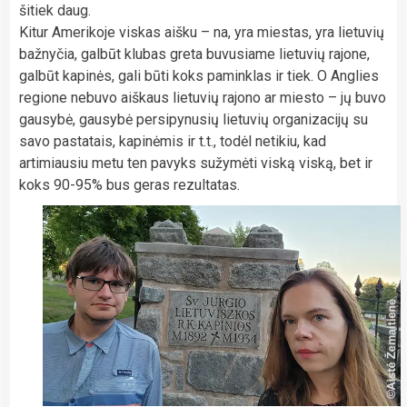
šitiek daug.
Kitur Amerikoje viskas aišku – na, yra miestas, yra lietuvių
bažnyčia, galbūt klubas greta buvusiame lietuvių rajone,
galbūt kapinės, gali būti koks paminklas ir tiek. O Anglies
regione nebuvo aiškaus lietuvių rajono ar miesto – jų buvo
gausybė, gausybė persipynusių lietuvių organizacijų su
savo pastatais, kapinėmis ir t.t., todėl netikiu, kad
artimiausiu metu ten pavyks sužymėti viską viską, bet ir
koks 90-95% bus geras rezultatas.