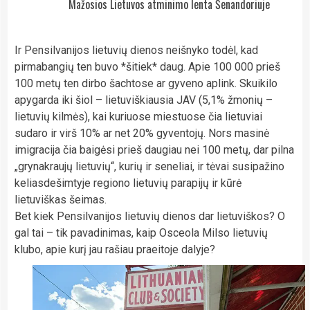
Mažosios Lietuvos atminimo lenta Šenandoriuje
Ir Pensilvanijos lietuvių dienos neišnyko todėl, kad
pirmabangių ten buvo *šitiek* daug. Apie 100 000 prieš
100 metų ten dirbo šachtose ar gyveno aplink. Skuikilo
apygarda iki šiol – lietuviškiausia JAV (5,1% žmonių –
lietuvių kilmės), kai kuriuose miestuose čia lietuviai
sudaro ir virš 10% ar net 20% gyventojų. Nors masinė
imigracija čia baigėsi prieš daugiau nei 100 metų, dar pilna
„grynakraujų lietuvių“, kurių ir seneliai, ir tėvai susipažino
keliasdešimtyje regiono lietuvių parapijų ir kūrė
lietuviškas šeimas.
Bet kiek Pensilvanijos lietuvių dienos dar lietuviškos? O
gal tai – tik pavadinimas, kaip Osceola Milso lietuvių
klubo, apie kurį jau rašiau praeitoje dalyje?