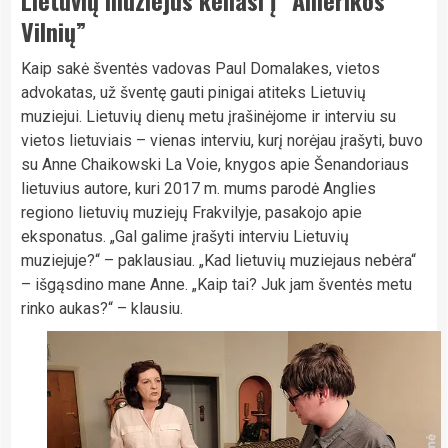
Vilnių”
Kaip sakė šventės vadovas Paul Domalakes, vietos
advokatas, už šventę gauti pinigai atiteks Lietuvių
muziejui. Lietuvių dienų metu įrašinėjome ir interviu su
vietos lietuviais – vienas interviu, kurį norėjau įrašyti, buvo
su Anne Chaikowski La Voie, knygos apie Šenandoriaus
lietuvius autore, kuri 2017 m. mums parodė Anglies
regiono lietuvių muziejų Frakvilyje, pasakojo apie
eksponatus. „Gal galime įrašyti interviu Lietuvių
muziejuje?“ – paklausiau. „Kad lietuvių muziejaus nebėra“
– išgąsdino mane Anne. „Kaip tai? Juk jam šventės metu
rinko aukas?“ – klausiu.