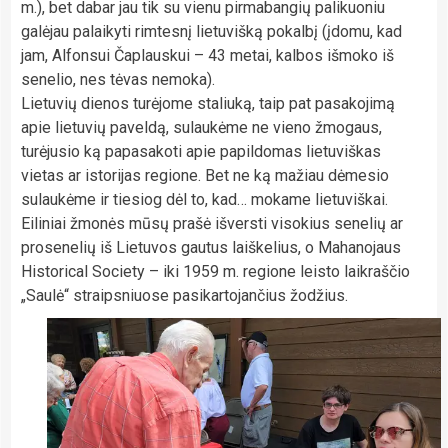
m.), bet dabar jau tik su vienu pirmabangių palikuoniu
galėjau palaikyti rimtesnį lietuvišką pokalbį (įdomu, kad
jam, Alfonsui Čaplauskui – 43 metai, kalbos išmoko iš
senelio, nes tėvas nemoka).
Lietuvių dienos turėjome staliuką, taip pat pasakojimą
apie lietuvių paveldą, sulaukėme ne vieno žmogaus,
turėjusio ką papasakoti apie papildomas lietuviškas
vietas ar istorijas regione. Bet ne ką mažiau dėmesio
sulaukėme ir tiesiog dėl to, kad… mokame lietuviškai.
Eiliniai žmonės mūsų prašė išversti visokius senelių ar
prosenelių iš Lietuvos gautus laiškelius, o Mahanojaus
Historical Society – iki 1959 m. regione leisto laikraščio
„Saulė“ straipsniuose pasikartojančius žodžius.