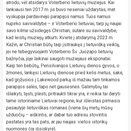
atrodo, vėl atsidarys Voterberio lietuvių muziejus. Kai
lankiausi ten 2017 m. jis buvo neseniai uždarytas, mat
vyskupija pardavinėjo parapijos namus. Tuos namus
nupirko savivaldybė – ir Voterberio lietuviai, tarp jų naujai
savo kilme užsidegęs Christian, sutarė su savivaldybe,
kad leistų muziejų atkurti. Kvietė į atidarymą 2023 m.
Kažin, ar Christian būtų taip įsitraukęs į lietuvišką veiklą,
jei ne tebegyvuojanti Voterberio Šv. Juozapo lietuvių
bažnyčia, joje laikinai saugoti muziejaus eksponatai.
Kaip ten bebūtų, Pensilvanijos Lietuivų dienos gyvos, o
žmonės, lankęsi Lietuvių dienose prieš kelis metus, sakė,
kad grįžusios į Lakewood parką iš mažiau tam tinkamos
parapijos salės, tapo net gausesnės. Galimybių tai
išlaikyti, tęsti, plėsti, pritraukti tikrai yra, ir reikia tai daryti
tame istoriniame Lietuvai regione, kur išleistas pirmasis
pasaulyje lietuviškas romanas (viena šių metų mūsų
užduočių – aiškintis, ar dabar tuo adresu stovintis
pastatas yra tas pats, ar jau naujas: vietos istorikų
nuomonės čia išsiskyrė).