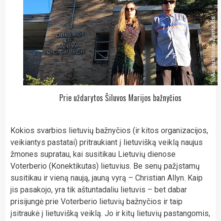
Prie uždarytos Šiluvos Marijos bažnyčios
Kokios svarbios lietuvių bažnyčios (ir kitos organizacijos,
veikiantys pastatai) pritraukiant į lietuvišką veiklą naujus
žmones supratau, kai susitikau Lietuvių dienose
Voterberio (Konektikutas) lietuvius. Be senų pažįstamų
susitikau ir vieną naują, jauną vyrą – Christian Allyn. Kaip
jis pasakojo, yra tik aštuntadaliu lietuvis – bet dabar
prisijungė prie Voterberio lietuvių bažnyčios ir taip
įsitraukė į lietuvišką veiklą. Jo ir kitų lietuvių pastangomis,