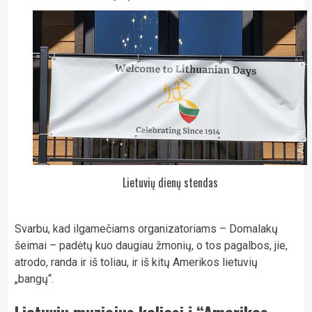
Lietuvių dienų stendas
Svarbu, kad ilgamečiams organizatoriams – Domalakų
šeimai – padėtų kuo daugiau žmonių, o tos pagalbos, jie,
atrodo, randa ir iš toliau, ir iš kitų Amerikos lietuvių
„bangų“.
Lietuvių muziejus keliasi į “Amerikos