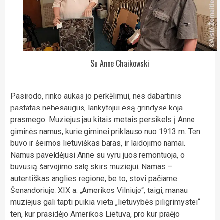
Su Anne Chaikowski
Pasirodo, rinko aukas jo perkėlimui, nes dabartinis
pastatas nebesaugus, lankytojui esą grindyse koja
prasmego. Muziejus jau kitais metais persikels į Anne
giminės namus, kurie giminei priklauso nuo 1913 m. Ten
buvo ir šeimos lietuviškas baras, ir laidojimo namai.
Namus paveldėjusi Anne su vyru juos remontuoja, o
buvusią šarvojimo salę skirs muziejui. Namas –
autentiškas anglies regione, be to, stovi pačiame
Šenandoriuje, XIX a. „Amerikos Vilniuje“, taigi, manau
muziejus gali tapti puikia vieta „lietuvybės piligrimystei“
ten, kur prasidėjo Amerikos Lietuva, pro kur praėjo