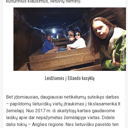
kultūrinius klausimus, lietuvių nemini).
Leidžiamės į Ešlando kasyklą
Bet įdomiausias, daugiausiai netikėtumų suteikęs darbas
– papildomų lietuviškų vietų įtraukimas į tikslasamerika.lt
žemėlapį. Nuo 2017 m. iš skaitytojų kartais gaudavome
laiškų apie dar nepažymėtas žemėlapyje vietas. Didelė
dalis tokių – Anglies regione. Nes lietuviško paveldo ten