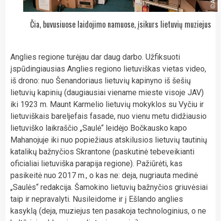
Čia, buvusiuose laidojimo namuose, įsikurs lietuvių muziejus
Anglies regione turėjau dar daug darbo. Užfiksuoti
įspūdingiausias Anglies regiono lietuviškas vietas video,
iš drono: nuo Šenandoriaus lietuvių kapinyno iš šešių
lietuvių kapinių (daugiausiai viename mieste visoje JAV)
iki 1923 m. Maunt Karmelio lietuvių mokyklos su Vyčiu ir
lietuviškais bareljefais fasade, nuo vienu metu didžiausio
lietuviško laikraščio „Saulė“ leidėjo Bočkausko kapo
Mahanojuje iki nuo popiežiaus atskilusios lietuvių tautinių
katalikų bažnyčios Skrantone (paskutinė tebeveikianti
oficialiai lietuviška parapija regione). Pažiūrėti, kas
pasikeitė nuo 2017 m., o kas ne: deja, nugriauta medinė
„Saulės“ redakcija. Šamokino lietuvių bažnyčios griuvėsiai
taip ir nepravalyti. Nusileidome ir į Ešlando anglies
kasyklą (deja, muziejus ten pasakoja technologinius, o ne