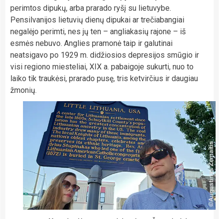
perimtos dipukų, arba prarado ryšį su lietuvybe.
Pensilvanijos lietuvių dienų dipukai ar trečiabangiai
negalėjo perimti, nes jų ten – angliakasių rajone – iš
esmės nebuvo. Anglies pramonė taip ir galutinai
neatsigavo po 1929 m. didžiosios depresijos smūgio ir
visi regiono miesteliai, XIX a. pabaigoje sukurti, nuo to
laiko tik traukėsi, prarado pusę, tris ketvirčius ir daugiau
žmonių.