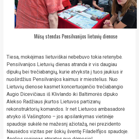
Mūsų stendas Pensilvanijos lietuvių dienose
Tiesa, mokėjimas lietuviškai nebebuvo tokia retenybė.
Pensilvanijos Lietuvių dienas atranda ir vis daugiau
dipukų bei trečiabangių, kurie atvyksta į tuos jaukius ir
nuoširdžius Pensilvanijos kaimus ir miestelius. Nuo
Lietuvių dienose kasmet koncertuojančio trečiabangio
Augio Dicevičiaus iš Klivlando iki Baltimorės dipuko
Alekso Radžiaus įkurtos Lietuvos partizanų
rekonstruktorių komandos. Ir net Lietuvos ambasadorė
atvyko iš Vašingtono – jos apsilankymas vietinėje
spaudoje sukėlė ne mažesnį ažiotažą, nei prezidento
Nausėdos vizitas per šokių šventę Filadelfijos spaudoje.
Anglies regionas atpratęs nuo dėmesio!