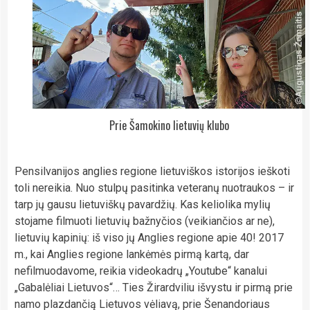
Prie Šamokino lietuvių klubo
Pensilvanijos anglies regione lietuviškos istorijos ieškoti
toli nereikia. Nuo stulpų pasitinka veteranų nuotraukos – ir
tarp jų gausu lietuviškų pavardžių. Kas keliolika mylių
stojame filmuoti lietuvių bažnyčios (veikiančios ar ne),
lietuvių kapinių: iš viso jų Anglies regione apie 40! 2017
m., kai Anglies regione lankėmės pirmą kartą, dar
nefilmuodavome, reikia videokadrų „Youtube“ kanalui
„Gabalėliai Lietuvos“… Ties Žirardviliu išvystu ir pirmą prie
namo plazdančią Lietuvos vėliavą, prie Šenandoriaus