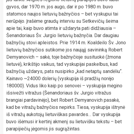
gyvos, dar 1970 m. jos augo, dar ir po 1980 m. buvo
statomos naujos lietuvių bažnyčios – bet vyskupui tai
nerūpėjo. Įrašėme graudų interviu su Setkevičių šeima
apie tai, kaip buvo atimta ir uždaryta pati didžiausia –
Šenandoriaus Šv. Jurgio lietuvių bažnyčia. Dar daugiau
bažnyčių stovi apleistos. Prie 1914 m. Koaldeilo Šv. Jono
lietuvių bažnyčios sutikome jos naująjį savininką Robert
Demyanovich – sakė, toje bažnyčioje susituokė (žmona
lietuvė), krikštijo vaikus, tad vyskupijai paskelbus, kad
bažnyčią uždarys, pats nusipirko „kad netaptų sandėliu“.
Kainavo ~24000 dolerių (vyskupija iš pradžių norėjo
180000). Vidus liko kaip po senovei – vyskupija mėgino
išsivežti vitražus (Šenandoriaus šv. Jurgio vitražus
brangiai pardavinėjo), bet Robert Demyanovich pasakė,
kad be vitražų bažnyčios nepirks. Tiesa, vyskupija ištrynė
iš vitražų aukotojų lietuviškas pavardes… Dar vyskupija
buvo išėmusi ir kertinį akmenį su lietuvišku tekstu – bet
parapijiečių jėgomis jis sugrąžintas.