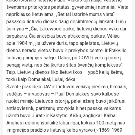
šventėms pritaikytas pastatas, gyvenamieji nameliai. Vieta
nepriklauso lietuviams. „Bet tai istorinė mums vieta“ –
pasakojo lietuvių dienas daug dešimtmečių lankanti Lušų
šeimyna – „Čia, Lakewood parke, lietuvių dienos vyko dar
tarpukariu. Čia anksčiau buvo atrakcionų parkas. Vėliau,
apie 1984 m., jis užvėrė duris, tapo apleistas, Lietuvių
dienos nerado vietos: buvo ir prekybos centre, ir Frakvilio
lietuvių parapijos salėje. Dabar, po COVID, vėl grįžome į
senąją vietą, nes čia įkurtas šitas švenčių kompleksas“.
Taip. Lietuvių dienos liko lietuviškos – ypač kelių šeimų,
tokių kaip Domalakai, Lušai, dėka.
Šventė prasidėjo JAV ir Lietuvos vėliavų įnešimu, himnais,
vedėjas – ir vadovas – Paul Domalakes savo kalbose
nuolat minėjo Lietuvos istoriją, palei ežerą buvo įsikūrusi
antisovietinių partizanų stovykla ir net pasaka vaikams
užimti buvo Jūratė ir Kastytis. Aišku, angliškai. Kalba
Anglies regione išsilaikė labai ilgai, kokius 100 metų nuo
imigracijos pradžios lietuvių kalba vyravo (~1869-1969