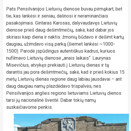
Pats Pensilvanijos Lietuvių dienose buvau pirmąkart, bet
tie, kas lankėsi ir seniau, dalinosi ir neraminančiais
pasakojimais. Gintaras Karosas, dalyvaudavęs Lietuvių
dienose prieš daug dešimtmečių, sakė, kad dabar jos
skiriasi kaip diena ir naktis: žmonių būdavo ir dešimt kartų
daugiau, užimdavo visą parką (šiemet lankėsi ~1000-
1500). Parodė įspūdingus autentiškus kadrus, kuriuos
nufilmavo Lietuvių dienose „anais laikais“. Laurynas
Misevičius, atvykęs prekiauti į Lietuvių dienas ir tą
darantis jau pora dešimtmečių, sakė, kad ir prieš kokius 15
metų Lietuvių dienas regione daug labiau jausdavai – ant
daug daugiau namų plazdėdavo trispalvės, nes
Pensilvanijos anglies regiono lietuviams Lietuvių dienos
tarsi jų nacionalinė šventė. Dabar tokių namų
suskaičiavome penkis.