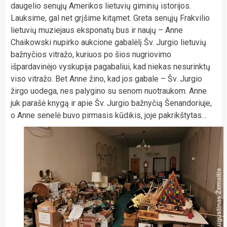
daugelio senųjų Amerikos lietuvių giminių istorijos.
Lauksime, gal net grįšime kitąmet. Greta senųjų Frakvilio
lietuvių muziejaus eksponatų bus ir naujų – Anne
Chaikowski nupirko aukcione gabalėlį Šv. Jurgio lietuvių
bažnyčios vitražo, kuriuos po šios nugriovimo
išpardavinėjo vyskupija pagabaliui, kad niekas nesurinktų
viso vitražo. Bet Anne žino, kad jos gabale – Šv. Jurgio
žirgo uodega, nes palygino su senom nuotraukom. Anne
juk parašė knygą ir apie Šv. Jurgio bažnyčią Šenandoriuje,
o Anne senelė buvo pirmasis kūdikis, joje pakrikštytas…