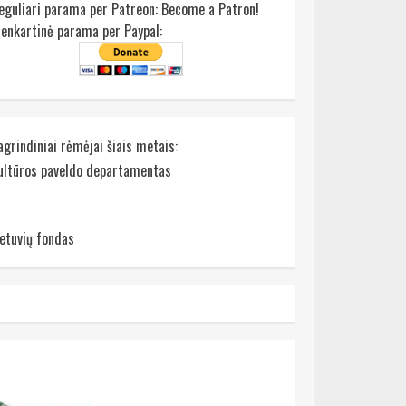
eguliari parama per Patreon:
Become a Patron!
ienkartinė parama per Paypal:
agrindiniai rėmėjai šiais metais:
ultūros paveldo departamentas
ietuvių fondas