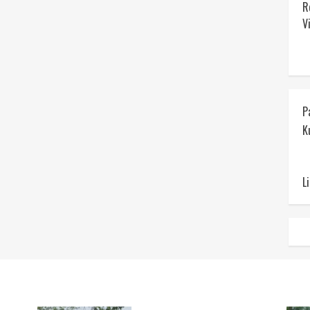
R
V
P
K
L