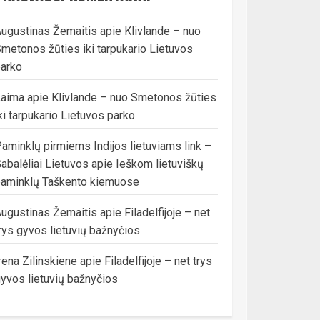
ugustinas Žemaitis
apie
Klivlande – nuo
metonos žūties iki tarpukario Lietuvos
arko
Laima
apie
Klivlande – nuo Smetonos žūties
ki tarpukario Lietuvos parko
aminklų pirmiems Indijos lietuviams link –
abalėliai Lietuvos
apie
Ieškom lietuviškų
aminklų Taškento kiemuose
ugustinas Žemaitis
apie
Filadelfijoje – net
rys gyvos lietuvių bažnyčios
rena Zilinskiene
apie
Filadelfijoje – net trys
yvos lietuvių bažnyčios