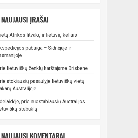
NAUJAUSI ĮRAŠAI
ietų Afrikos litvakų ir lietuvių keliais
kspedicijos pabaiga – Sidnėjuje ir
asmanijoje
rie lietuviškų ženklų karštajame Brisbene
rie atokiausių pasaulyje lietuviškų vietų
akarų Australijoje
delaidėje, prie nuostabiausių Australijos
ietuviškų stebuklų
NAUJAUSI KOMENTARAI