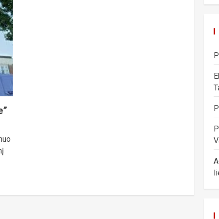
P
E
T
P
e”
P
 nuo
V
nį
A
l