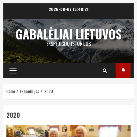
Skip
2026-08-07
15:48:22
to
content
GABALĖLIAI LIETUVOS
EKSPEDICIJŲ ISTORIJOS
Primary
Menu
Home
Ekspedicijos
2020
2020