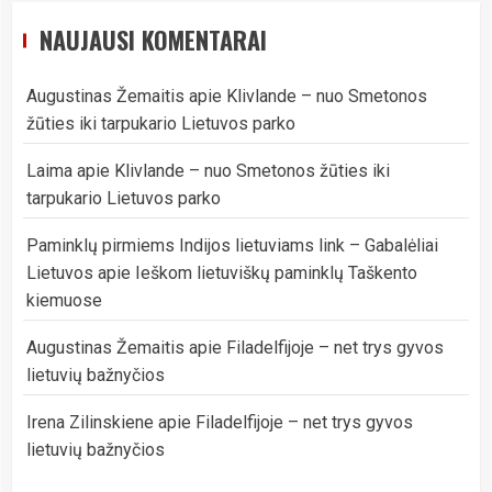
NAUJAUSI KOMENTARAI
Augustinas Žemaitis
apie
Klivlande – nuo Smetonos
žūties iki tarpukario Lietuvos parko
Laima
apie
Klivlande – nuo Smetonos žūties iki
tarpukario Lietuvos parko
Paminklų pirmiems Indijos lietuviams link – Gabalėliai
Lietuvos
apie
Ieškom lietuviškų paminklų Taškento
kiemuose
Augustinas Žemaitis
apie
Filadelfijoje – net trys gyvos
lietuvių bažnyčios
Irena Zilinskiene
apie
Filadelfijoje – net trys gyvos
lietuvių bažnyčios