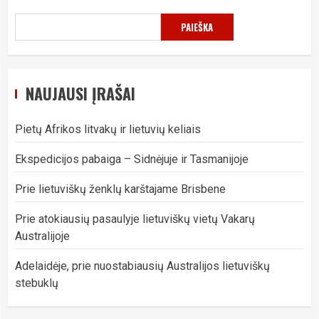
PAIEŠKA
NAUJAUSI ĮRAŠAI
Pietų Afrikos litvakų ir lietuvių keliais
Ekspedicijos pabaiga – Sidnėjuje ir Tasmanijoje
Prie lietuviškų ženklų karštajame Brisbene
Prie atokiausių pasaulyje lietuviškų vietų Vakarų
Australijoje
Adelaidėje, prie nuostabiausių Australijos lietuviškų
stebuklų