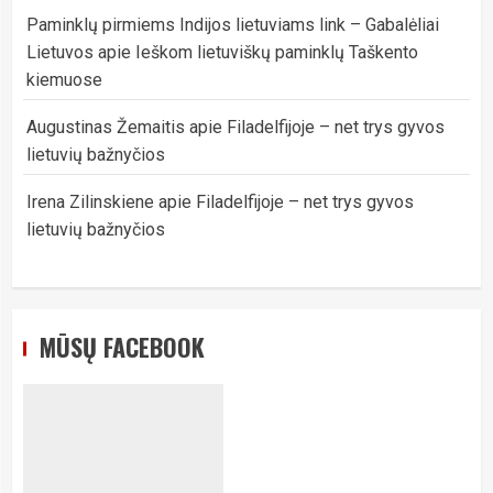
Paminklų pirmiems Indijos lietuviams link – Gabalėliai
Lietuvos
apie
Ieškom lietuviškų paminklų Taškento
kiemuose
Augustinas Žemaitis
apie
Filadelfijoje – net trys gyvos
lietuvių bažnyčios
Irena Zilinskiene
apie
Filadelfijoje – net trys gyvos
lietuvių bažnyčios
MŪSŲ FACEBOOK