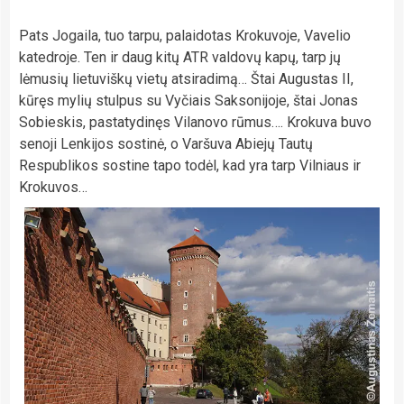
Pats Jogaila, tuo tarpu, palaidotas Krokuvoje, Vavelio
katedroje. Ten ir daug kitų ATR valdovų kapų, tarp jų
lėmusių lietuviškų vietų atsiradimą… Štai Augustas II,
kūręs mylių stulpus su Vyčiais Saksonijoje, štai Jonas
Sobieskis, pastatydinęs Vilanovo rūmus…. Krokuva buvo
senoji Lenkijos sostinė, o Varšuva Abiejų Tautų
Respublikos sostine tapo todėl, kad yra tarp Vilniaus ir
Krokuvos…