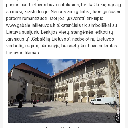
pačios nuo Lietuvos buvo nutolusios, bet kažkokią sąsają
su mūsų kraštu turėjo. Nenorėdami gilintis į tuos ginčus ar
perdėm romantizuoti istorijos, „užversti“ tinklapio
www.gabaleliailietuvos.lt tūkstančiais tik simboliškai su
Lietuva susijusių Lenkijos vietų, stengėmės ieškoti tų
„gryniausių“ „Gabalėlių Lietuvos“: neabejotinų Lietuvos
simbolių, regimų akmenyje, bei vietų, kur buvo nulemtas
Lietuvos likimas.