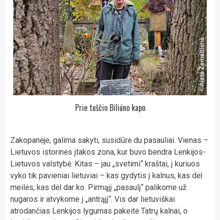
Prie tuščio Biliūno kapo
Zakopanėje, galima sakyti, susidūrė du pasauliai. Vienas –
Lietuvos istorinės įtakos zona, kur buvo bendra Lenkijos-
Lietuvos valstybė. Kitas – jau „svetimi“ kraštai, į kuriuos
vyko tik pavieniai lietuviai – kas gydytis į kalnus, kas dėl
meilės, kas dėl dar ko. Pirmąjį „pasaulį“ palikome už
nugaros ir atvykome į „antrąjį“. Vis dar lietuviškai
atrodančias Lenkijos lygumas pakeitė Tatrų kalnai, o