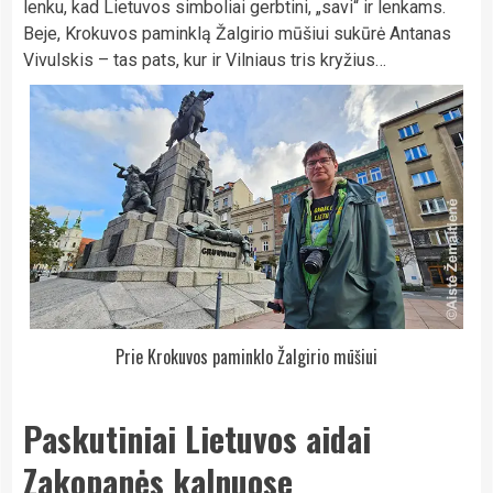
lenku, kad Lietuvos simboliai gerbtini, „savi“ ir lenkams.
Beje, Krokuvos paminklą Žalgirio mūšiui sukūrė Antanas
Vivulskis – tas pats, kur ir Vilniaus tris kryžius…
Prie Krokuvos paminklo Žalgirio mūšiui
Paskutiniai Lietuvos aidai
Zakopanės kalnuose