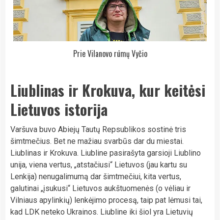
Prie Vilanovo rūmų Vyčio
Liublinas ir Krokuva, kur keitėsi
Lietuvos istorija
Varšuva buvo Abiejų Tautų Repsublikos sostinė tris
šimtmečius. Bet ne mažiau svarbūs dar du miestai.
Liublinas ir Krokuva. Liubline pasirašyta garsioji Liublino
unija, viena vertus, „atstačiusi“ Lietuvos (jau kartu su
Lenkija) nenugalimumą dar šimtmečiui, kita vertus,
galutinai „įsukusi“ Lietuvos aukštuomenės (o vėliau ir
Vilniaus apylinkių) lenkėjimo procesą, taip pat lėmusi tai,
kad LDK neteko Ukrainos. Liubline iki šiol yra Lietuvių