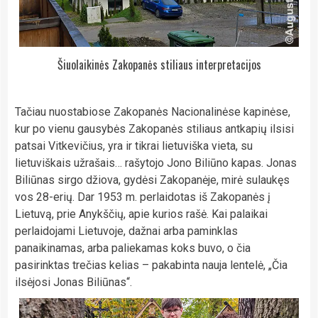
Šiuolaikinės Zakopanės stiliaus interpretacijos
Tačiau nuostabiose Zakopanės Nacionalinėse kapinėse,
kur po vienu gausybės Zakopanės stiliaus antkapių ilsisi
patsai Vitkevičius, yra ir tikrai lietuviška vieta, su
lietuviškais užrašais… rašytojo Jono Biliūno kapas. Jonas
Biliūnas sirgo džiova, gydėsi Zakopanėje, mirė sulaukęs
vos 28-erių. Dar 1953 m. perlaidotas iš Zakopanės į
Lietuvą, prie Anykščių, apie kurios rašė. Kai palaikai
perlaidojami Lietuvoje, dažnai arba paminklas
panaikinamas, arba paliekamas koks buvo, o čia
pasirinktas trečias kelias – pakabinta nauja lentelė, „Čia
ilsėjosi Jonas Biliūnas“.