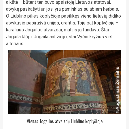
aikštė – būtent ten buvo apsistoję Lietuvos atstovai,
atvykę pasirašyti unijos, yra paminklas su abiem herbais.
O Liublino pilies koplyčioje pasilikęs vieno lietuvių didiko
atvykusio pasirašyti unijos, grafitis. Toje pat koplyčioje –
karaliaus Jogailos atvaizdai, mat jis ją fundavo. Štai
Jogaila klūpi, Jogaila ant žirgo, štai Vyčio kryžius virš
altoriaus.
Vienas Jogailos atvaizdų Liublino koplyčioje