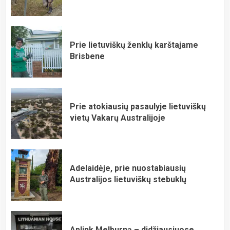
Prie lietuviškų ženklų karštajame
Brisbene
Prie atokiausių pasaulyje lietuviškų
vietų Vakarų Australijoje
Adelaidėje, prie nuostabiausių
Australijos lietuviškų stebuklų
Aplink Melburną – didžiausiuose