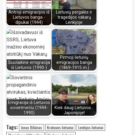
Antroji emigracijos iš
Lietuvių pergalės ir
Lietuvos banga -
tragedijos vakarų
dipukai (1944)
Lenkijoje
Pirmoji lietuvių
Šiuolaikinė emigracija
emigracijos banga
iš Lietuvos (1990-)
(1869-1915 m.)
Emigracija iš Lietuvos
sovietmečiu (1944-
Kiek daug Lietuvos...
1990)
Japonijoje!
Tags:
Jonas Biliūnas
Krokuvos lietuviai
Lenkijos lietuviai