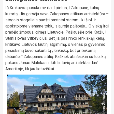
Iš Krokuvos pasukome dar į pietus, į Zakopanę, kalnų
kurortą. Jis garsėja savo Zakopanės stiliaus architektūra –
stogais stogeliais puošti pastatai statomi iki šiol, ir
apsistojome viename tokių, siauroje palėpėje… O viską irgi
pradėjo žmogus, gimęs Lietuvoje, Pašiaušėje prie Kražių!
Stanislovas Vitkevičius. Bet jis pasirinko lenkiškąjį kelią,
kritikavo Lietuvos tautinį atgimimą, o vienas jo gyvenimo
pasiekimų buvo sukurti tą „lenkišką, bet pritaikomą
dabarčiai“ Zakopanės stilių. Kažkiek atsišaukia su tuo, ką
pokariu Jonas Mulokas ir kiti lietuvių architektai darė
Amerikoje, tik jau lietuviškai…