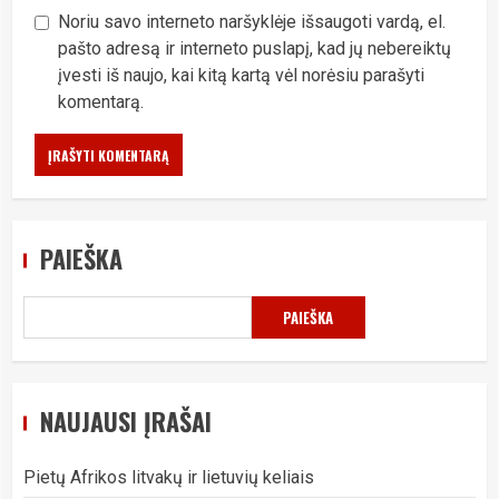
Noriu savo interneto naršyklėje išsaugoti vardą, el.
pašto adresą ir interneto puslapį, kad jų nebereiktų
įvesti iš naujo, kai kitą kartą vėl norėsiu parašyti
komentarą.
PAIEŠKA
PAIEŠKA
NAUJAUSI ĮRAŠAI
Pietų Afrikos litvakų ir lietuvių keliais