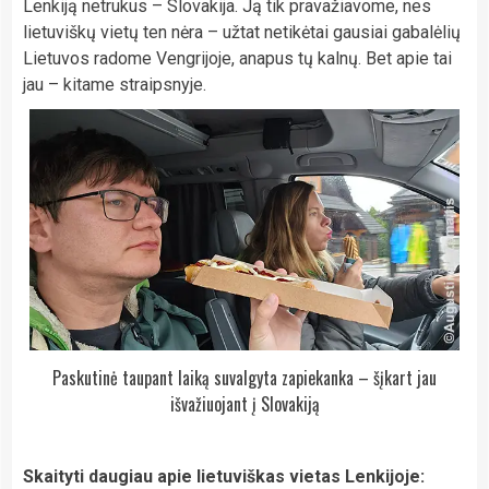
Lenkiją netrukus – Slovakija. Ją tik pravažiavome, nes
lietuviškų vietų ten nėra – užtat netikėtai gausiai gabalėlių
Lietuvos radome Vengrijoje, anapus tų kalnų. Bet apie tai
jau – kitame straipsnyje.
Paskutinė taupant laiką suvalgyta zapiekanka – šįkart jau
išvažiuojant į Slovakiją
Skaityti daugiau apie lietuviškas vietas Lenkijoje: