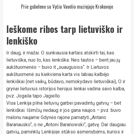
Prie gobeleno su Vyčiu Vavelio muziejuje Krokuvoje
Ieškome ribos tarp lietuviško ir
lenkiško
Ir daug, ir mažai. O sunkiausia kartais atskirti tai, kas
lietuviška, nuo to, kas lenkiška. Nes tautos – bent jau jų
aukštuomenės – buvo it „suaugusios“. Ir Lietuvos
aukštuomenė su kiekviena karta vis labiau kalbėjo
lenkiškai (net vaikų, būdavo, nemokydavo lietuviškai), O ir
grynai lietuvius istorijos herojus lenkai vadina savo kalba,
pvz. Jogaila tapo Jagiello.
Visa Lenkija pilna lietuvių garbei pavadintų gatvių – bet
lenkiškai. Išimčių nedaug ir jos gana naujos – pvz. buvo
malonu naujame Gdynės rajone pamatyti „Antano
Baranausko“, o ne „Antoni Baranowski“, gatvę. Dar daugiau
gatvių, paminklų Lenkijoje stūkso asmenybėms, kurios ir