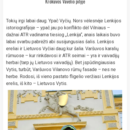
Krokuvos Vavelio pilyje
Tokių irgi labai daug. Ypač Vyčių. Nors vėlesnėje Lenkijos
istoriografijoje – ypač jau po konflikto dėl Vilniaus –
dažnai ATR vadinama tiesiog „Lenkija“, anais laikais buvo
labai svarbu pabrėžti abi susijungusias šalis. Lenkijos
ereliai ir Lietuvos Vyčiai daug kur šalia. Varšuvos karalių
rūmuose – kur rinkdavosi ir ATR seimai – yra ir vaivadijų
herbai (tarp jų Lietuvos vaivadijų). Bet įspūdingiausias
Vytis, turbūt, Varšuvos Vilanovo rūmų fasade – nes ne
herbe. Rodosi, iš vieno pastato fligelio veržiasi Lenkijos
erelis, iš kito – Lietuvos Vytis.