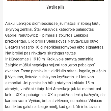
Vavelio pilis
Aišku, Lenkijos didmiesčiuose jau matosi ir abiejų tautų
skyrybų ženklai. Štai Varšuvos katedroje palaidotas
Gabriel Narutowicz – pirmasis atkurtos Lenkijos
prezidentas. O jo brolis Stanislovas Narutavičius buvo
Lietuvos vasario 16 d. nepriklausomybės akto signataras.
Net broliai pasirinkdavo skirtingas tautas.
Ir žiūrėdamas į 1910 m. Krokuvoje statytą paminklą
Žalgirio mūšiui negalėjau nejusti tos „eros pabaigos“
dvasios. Tame paminkle – didžiulis raitas Jogaila, priešais
jį Vytautas, lietuvio sulaikytas kryžiuotis, ir Lietuvos
simboliai. Jei paminklas būtų statytas kokiais 15 m.,
atrodytų visiškai kitaip. Net Amerikoje juk tai matosi: ant
kokių XIX a. pabaigos ar XX a. pradžios lenkų bažnyčių dar
kartais rasi ir Vyčius, bet ant vėlesnių nemačiau. Vilniaus
konfliktas galutinai baigė mintį, kad gali būti ir lietuviu, ir