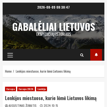
Skip
2026-08-09
08:38:48
to
content
GABALĖLIAI LIETUVOS
EKSPEDICIJŲ ISTORIJOS
Primary
Menu
Home
Lenkijos miestuose, kurie lėmė Lietuvos likimą
Europa
Europa 2024
Lenkija
Lenkijos miestuose, kurie lėmė Lietuvos likimą
AUGUSTINAS ŽEMAITIS
2024-10-15