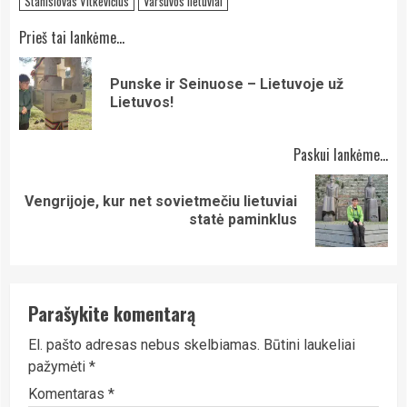
Stanislovas Vitkevičius
Varšuvos lietuviai
Continue
Prieš tai lankėme...
Reading
Punske ir Seinuose – Lietuvoje už
Pre
Lietuvos!
pos
Paskui lankėme...
Vengrijoje, kur net sovietmečiu lietuviai
Next
statė paminklus
post:
Parašykite komentarą
El. pašto adresas nebus skelbiamas.
Būtini laukeliai
pažymėti
*
Komentaras
*