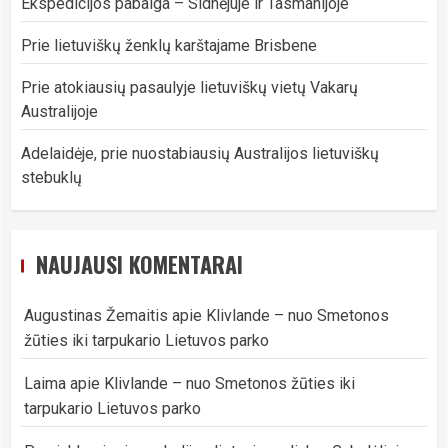
Ekspedicijos pabaiga – Sidnėjuje ir Tasmanijoje
Prie lietuviškų ženklų karštajame Brisbene
Prie atokiausių pasaulyje lietuviškų vietų Vakarų
Australijoje
Adelaidėje, prie nuostabiausių Australijos lietuviškų
stebuklų
NAUJAUSI KOMENTARAI
Augustinas Žemaitis
apie
Klivlande – nuo Smetonos
žūties iki tarpukario Lietuvos parko
Laima
apie
Klivlande – nuo Smetonos žūties iki
tarpukario Lietuvos parko