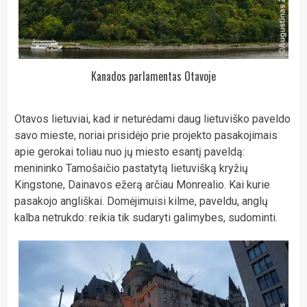
Kanados parlamentas Otavoje
Otavos lietuviai, kad ir neturėdami daug lietuviško paveldo
savo mieste, noriai prisidėjo prie projekto pasakojimais
apie gerokai toliau nuo jų miesto esantį paveldą:
menininko Tamošaičio pastatytą lietuvišką kryžių
Kingstone, Dainavos ežerą arčiau Monrealio. Kai kurie
pasakojo angliškai. Domėjimuisi kilme, paveldu, anglų
kalba netrukdo: reikia tik sudaryti galimybes, sudominti.