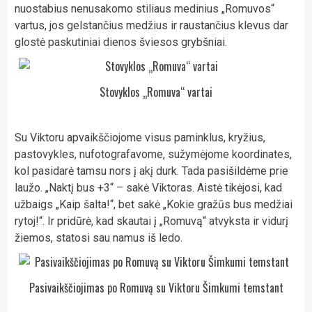
nuostabius nenusakomo stiliaus medinius „Romuvos“
vartus, jos gelstančius medžius ir raustančius klevus dar
glostė paskutiniai dienos šviesos grybšniai.
Stovyklos „Romuva“ vartai
Su Viktoru apvaikščiojome visus paminklus, kryžius,
pastovykles, nufotografavome, sužymėjome koordinates,
kol pasidarė tamsu nors į akį durk. Tada pasišildėme prie
laužo. „Naktį bus +3“ – sakė Viktoras. Aistė tikėjosi, kad
užbaigs „Kaip šalta!“, bet sakė „Kokie gražūs bus medžiai
rytoj!“. Ir pridūrė, kad skautai į „Romuvą“ atvyksta ir vidurį
žiemos, statosi sau namus iš ledo.
Pasivaikščiojimas po Romuvą su Viktoru Šimkumi temstant