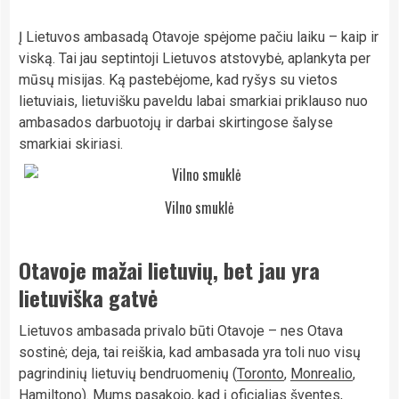
Į Lietuvos ambasadą Otavoje spėjome pačiu laiku – kaip ir
viską. Tai jau septintoji Lietuvos atstovybė, aplankyta per
mūsų misijas. Ką pastebėjome, kad ryšys su vietos
lietuviais, lietuvišku paveldu labai smarkiai priklauso nuo
ambasados darbuotojų ir darbai skirtingose šalyse
smarkiai skiriasi.
Vilno smuklė
Otavoje mažai lietuvių, bet jau yra
lietuviška gatvė
Lietuvos ambasada privalo būti Otavoje – nes Otava
sostinė; deja, tai reiškia, kad ambasada yra toli nuo visų
pagrindinių lietuvių bendruomenių (
Toronto
,
Monrealio
,
Hamiltono
). Mums pasakojo, kad į oficialias šventes,