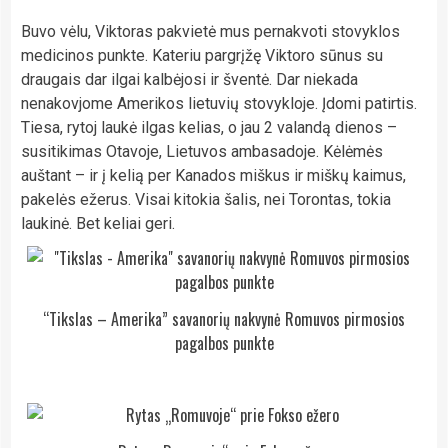
Buvo vėlu, Viktoras pakvietė mus pernakvoti stovyklos
medicinos punkte. Kateriu pargrįžę Viktoro sūnus su
draugais dar ilgai kalbėjosi ir šventė. Dar niekada
nenakovjome Amerikos lietuvių stovykloje. Įdomi patirtis.
Tiesa, rytoj laukė ilgas kelias, o jau 2 valandą dienos –
susitikimas Otavoje, Lietuvos ambasadoje. Kėlėmės
auštant – ir į kelią per Kanados miškus ir miškų kaimus,
pakelės ežerus. Visai kitokia šalis, nei Torontas, tokia
laukinė. Bet keliai geri.
“Tikslas – Amerika” savanorių nakvynė Romuvos pirmosios
pagalbos punkte