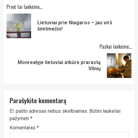
Continue
Prieš tai lankėme...
Reading
Lietuviai prie Niagaros – jau virš
Pre
šimtmečio!
pos
Paskui lankėme...
Monrealyje lietuviai atkūrė prarastą
Next
Vilnių
post:
Parašykite komentarą
El. pašto adresas nebus skelbiamas.
Būtini laukeliai
pažymėti
*
Komentaras
*