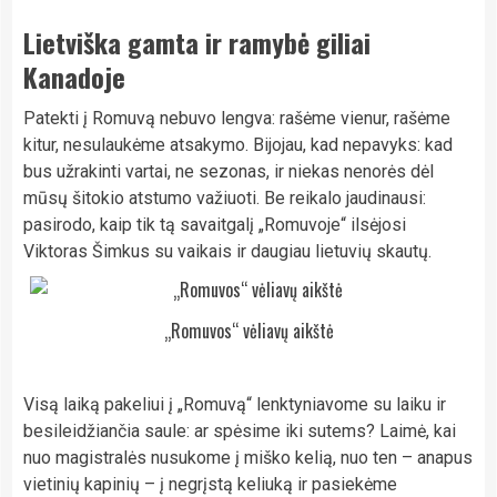
Lietviška gamta ir ramybė giliai
Kanadoje
Patekti į Romuvą nebuvo lengva: rašėme vienur, rašėme
kitur, nesulaukėme atsakymo. Bijojau, kad nepavyks: kad
bus užrakinti vartai, ne sezonas, ir niekas nenorės dėl
mūsų šitokio atstumo važiuoti. Be reikalo jaudinausi:
pasirodo, kaip tik tą savaitgalį „Romuvoje“ ilsėjosi
Viktoras Šimkus su vaikais ir daugiau lietuvių skautų.
„Romuvos“ vėliavų aikštė
Visą laiką pakeliui į „Romuvą“ lenktyniavome su laiku ir
besileidžiančia saule: ar spėsime iki sutems? Laimė, kai
nuo magistralės nusukome į miško kelią, nuo ten – anapus
vietinių kapinių – į negrįstą keliuką ir pasiekėme