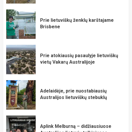
Prie lietuviškų ženklų karštajame
Brisbene
Prie atokiausių pasaulyje lietuviškų
vietų Vakarų Australijoje
Adelaidėje, prie nuostabiausių
Australijos lietuviškų stebuklų
Aplink Melburną – didžiausiuose