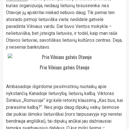
kurias organizuoja, nedaug lietuvių tesusirenka: nes
Otavoje jų apskritai niekad nebuvo daug. Tik pernai ten
atsirado pirmoji lietuviška vieta: nedidelė gatvelė
pavadinta Vilniaus vardu. Dar buvo Ventos mokykla –
nelietuviška, bet įsteigta lietuvės, ir todėl, kaip man rašė
Otavos lietuviai, savotiškas lietuvių kultūros centras. Deja,
ji neseniai bankrutavo.
Prie Vilniaus gatvės Otavoje
Ambasadoje išgirdome pesimistinių nuotaikų apie
nykstančią Kanadoje lietuvybę, lietuvių kalbą. Viktoras
Šimkus „Romuvoje“ irgi kėlė retorinį klausimą „Kas bus, kai
prarasime kalbą?“. Nes jeigu daug dipukų vaikų šeimose
dar puikiai išmoko lietuviškai (nors tarpusavyje irgi neretai
bendrauja angliškai), tai dipukų anūkai jau dažniausiai
temoka svarbiausius dalykus. O kur mišri šeima –