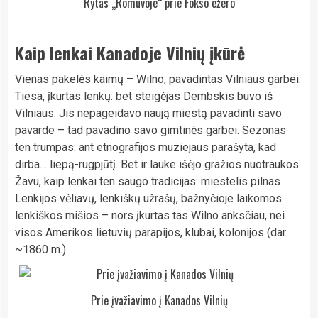
Rytas „Romuvoje“ prie Fokso ežero
Kaip lenkai Kanadoje Vilnių įkūrė
Vienas pakelės kaimų – Wilno, pavadintas Vilniaus garbei.
Tiesa, įkurtas lenkų: bet steigėjas Dembskis buvo iš
Vilniaus. Jis nepageidavo naują miestą pavadinti savo
pavarde – tad pavadino savo gimtinės garbei. Sezonas
ten trumpas: ant etnografijos muziejaus parašyta, kad
dirba… liepą-rugpjūtį. Bet ir lauke išėjo gražios nuotraukos.
Žavu, kaip lenkai ten saugo tradicijas: miestelis pilnas
Lenkijos vėliavų, lenkiškų užrašų, bažnyčioje laikomos
lenkiškos mišios – nors įkurtas tas Wilno anksčiau, nei
visos Amerikos lietuvių parapijos, klubai, kolonijos (dar
~1860 m.).
Prie įvažiavimo į Kanados Vilnių