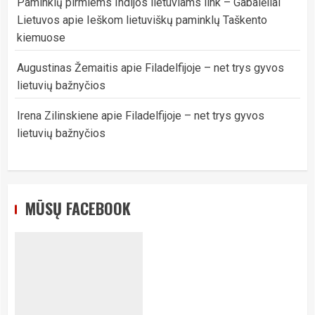
Paminklų pirmiems Indijos lietuviams link – Gabalėliai
Lietuvos
apie
Ieškom lietuviškų paminklų Taškento
kiemuose
Augustinas Žemaitis
apie
Filadelfijoje – net trys gyvos
lietuvių bažnyčios
Irena Zilinskiene
apie
Filadelfijoje – net trys gyvos
lietuvių bažnyčios
MŪSŲ FACEBOOK