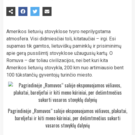
Amerikos lietuvių stovyklose tvyro neprilygstama
atmosfera. Visi didmiesčiai toli, kitataučiai – irgi. Esi
supamas tik gamtos, lietuviškų paminklų ir prisiminimų
apie gerą pussšimtį stovyklose užaugusių kartų. O
Romuva – dar toliau civilizacijos, nei bet kuri kita
Amerikos lietuvių stovykla, 200 km nuo artimiausio bent
100 tūkstančių gyventojų turinčio miesto.
Pagrindinėje „Romuvos“ salėje eksponuojamos vėliavos, plakatai,
bareljefai ir kiti meno kūriniai, per dešimtmečius sukurti
vasaros stovyklų dalyvių