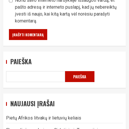
Noriu savo interneto naršyklėje išsaugoti vardą, el.
pašto adresą ir interneto puslapį, kad jų nebereiktų
įvesti iš naujo, kai kitą kartą vėl norėsiu parašyti
komentarą.
PAIEŠKA
PAIEŠKA
NAUJAUSI ĮRAŠAI
Pietų Afrikos litvakų ir lietuvių keliais