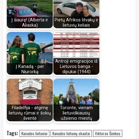
Į šiaurę! (Alberta ir
Pietų Afrikos litvakų ir
Aliaska)
lietuvių keliais
Antroji emigracijos iš
Į Kanadą - per
Lietuvos banga -
Niurorką
dipukai (1944)
Filadelfija - atgimę
Toronte, vienam
lietuvių rūmai ir šokių
lietuviškiausių
šventė
užsienio miestų
Tags:
Kanados lietuviai
Kanados lietuvių skautai
Viktoras Šimkus