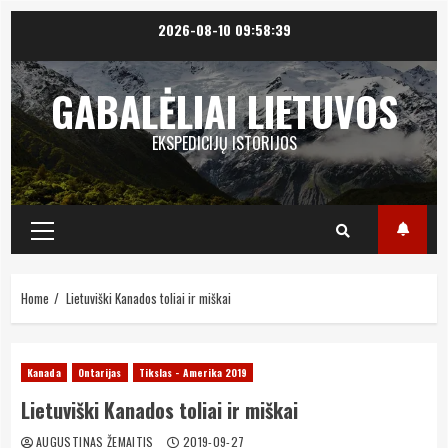
Skip
2026-08-10
09:58:40
to
content
GABALĖLIAI LIETUVOS
EKSPEDICIJŲ ISTORIJOS
Primary
Menu
Home
Lietuviški Kanados toliai ir miškai
Kanada
Ontarijas
Tikslas - Amerika 2019
Lietuviški Kanados toliai ir miškai
AUGUSTINAS ŽEMAITIS
2019-09-27