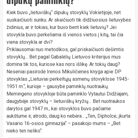
Kiek buvo „lietuviškų“ dipukų stovyklų Vokietijoje, net
suskaičiuoti sunku. Ar skaičiuoti tik didžiuosius lietuvybės
židinius, ar ir tokias, kur buvo bent kiek lietuvių? Jei
stovykla buvo perkeliama iš vienos vietos į kitą, tai čia
viena stovykla ar dvi?
Priklausomai nuo metodikos, gal priskaičiuoti dešimtis
stovyklų… Bet pagal Gabalėlių Lietuvos kriterijus mus
domina tik tos, kuriose kas nors išlikę. Ar tokių daug?
Neseniai pasirodė Irenos Mikuličienės knyga apie DP
stovyklas „Lietuviai perkeltųjų asmenų stovyklose 1945-
1951 m.“, kurioje – gausybė paminklų nuotraukų.
Memingeno stovykloje būta paminklo Vytautui Didžiajam,
daugybėje stovyklų – lietuviškų kryžių… Bet nuotraukos
darytos gal 1947 m., kai stovyklos buvo pačiame
aukštume ir, atrodo, daug ko nebėra… „Ten, Dipholce, įkurta
Vasario 16-osios gimnazija“ – pasakojo mums – „Bet
nieko ten neliko“.