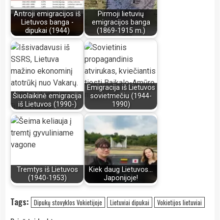
Antroji emigracijos iš
Pirmoji lietuvių
Lietuvos banga -
emigracijos banga
dipukai (1944)
(1869-1915 m.)
Emigracija iš Lietuvos
Šiuolaikinė emigracija
sovietmečiu (1944-
iš Lietuvos (1990-)
1990)
Tremtys iš Lietuvos
Kiek daug Lietuvos...
(1940-1953)
Japonijoje!
Tags:
Dipukų stovyklos Vokietijoje
Lietuviai dipukai
Vokietijos lietuviai