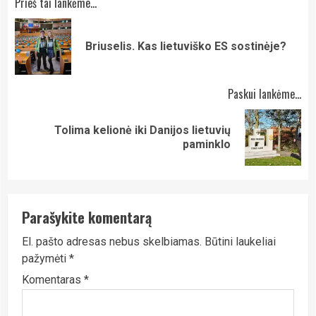
Continue
Prieš tai lankėme...
Reading
Pre
Briuselis. Kas lietuviško ES sostinėje?
pos
Paskui lankėme...
Tolima kelionė iki Danijos lietuvių
Next
paminklo
post:
Parašykite komentarą
El. pašto adresas nebus skelbiamas.
Būtini laukeliai
pažymėti
*
Komentaras
*