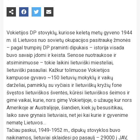
Vokietijos DP stovyklų, kuriose keletą metų gyveno 1944
m. iš Lietuvos nuo sovietų okupacijos pasitraukę žmonės
– pagal trumpinį DP praminti dipukais – istorija visada
buvo savaip įdomi ir keista. Senose nuotraukose ir
atsiminimuose – tokie laikini lietuviški miesteliai,
lietuviški pasauliai. Kažkur tolimuose Vokietijos
kampuose gyvavo ~150 lietuvių mokyklų ir vaikų
darželiai, paminklų su vyčiais ir lietuviškų kryžių fone
švęstos lietuviškos šventės, kūrėsi lietuviškos šeimos ir
gimė vaikai, kurie, nors gimę Vokietijoje, o užaugę kur nors
Amerikoje ar Australijoje, šiandien, kiek jų besusitikau,
laiko save grynais lietuviais, net jei kai kurie ir gyvenime
nematę Lietuvos…
Tačiau paskui, 1949-1952 m., dipukų stovyklos buvo
naikinamos, lietuviai sklaidėsi po pasaulį – 29000 į JAV,