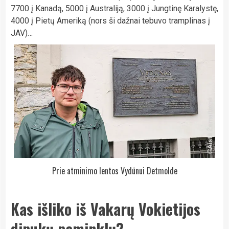
7700 į Kanadą, 5000 į Australiją, 3000 į Jungtinę Karalystę,
4000 į Pietų Ameriką (nors ši dažnai tebuvo tramplinas į
JAV)…
Prie atminimo lentos Vydūnui Detmolde
Kas išliko iš Vakarų Vokietijos
dipukų paminklų?