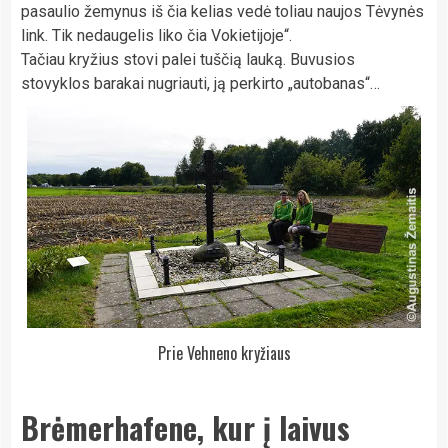
pasaulio žemynus iš čia kelias vedė toliau naujos Tėvynės
link. Tik nedaugelis liko čia Vokietijoje“.
Tačiau kryžius stovi palei tuščią lauką. Buvusios
stovyklos barakai nugriauti, ją perkirto „autobanas“…
Prie Vehneno kryžiaus
Brėmerhafene, kur į laivus