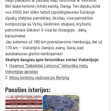
naujo pakabino ar pastatė, kaip Detmolde ar Vehnene.
Bet laukė kelionė į kitokį karštą. Daniją. Ten dipukų būta
vos 3000, bet išliko turbūt įspūdingiausias Europoje
dipukų statytas paminklas, tiksliau, visa paminklinė
kompozicija su Vyčiu, Gedimino stulpais, kryžiumi,
patriotiniais šūkiais! Ir visa tai išsaugojo… danų
kariuomenė.
Jau sutemus už 180 km pravažiavome Hamburgą, dar už
170 km – Vokietijos-Danijos sieną. Gerai, kad
autobanuose greitis neribojamas!
Skaityti daugiau apie lietuviškas vietas Vokietijoje:
1.
Išsamus “Gabalėliai Lietuvos” lietuviškų vietų
Vokietijoje aprašas
2.
Mūsų kelionių vadovas po Berlyną
Panašios istorijos: