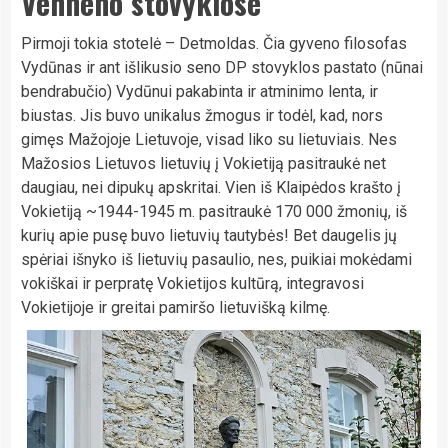
Vehneno stovyklose
Pirmoji tokia stotelė – Detmoldas. Čia gyveno filosofas
Vydūnas ir ant išlikusio seno DP stovyklos pastato (nūnai
bendrabučio) Vydūnui pakabinta ir atminimo lenta, ir
biustas. Jis buvo unikalus žmogus ir todėl, kad, nors
gimęs Mažojoje Lietuvoje, visad liko su lietuviais. Nes
Mažosios Lietuvos lietuvių į Vokietiją pasitraukė net
daugiau, nei dipukų apskritai. Vien iš Klaipėdos krašto į
Vokietiją ~1944-1945 m. pasitraukė 170 000 žmonių, iš
kurių apie pusę buvo lietuvių tautybės! Bet daugelis jų
spėriai išnyko iš lietuvių pasaulio, nes, puikiai mokėdami
vokiškai ir perpratę Vokietijos kultūrą, integravosi
Vokietijoje ir greitai pamiršo lietuvišką kilmę.