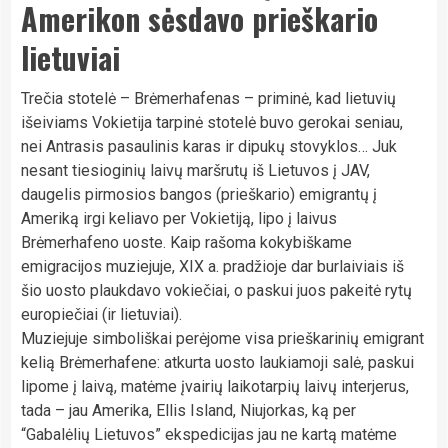
Amerikon sėsdavo prieškario
lietuviai
Trečia stotelė – Brėmerhafenas – priminė, kad lietuvių
išeiviams Vokietija tarpinė stotelė buvo gerokai seniau,
nei Antrasis pasaulinis karas ir dipukų stovyklos… Juk
nesant tiesioginių laivų maršrutų iš Lietuvos į JAV,
daugelis pirmosios bangos (prieškario) emigrantų į
Ameriką irgi keliavo per Vokietiją, lipo į laivus
Brėmerhafeno uoste. Kaip rašoma kokybiškame
emigracijos muziejuje, XIX a. pradžioje dar burlaiviais iš
šio uosto plaukdavo vokiečiai, o paskui juos pakeitė rytų
europiečiai (ir lietuviai).
Muziejuje simboliškai perėjome visa prieškarinių emigrant
kelią Brėmerhafene: atkurta uosto laukiamoji salė, paskui
lipome į laivą, matėme įvairių laikotarpių laivų interjerus,
tada – jau Amerika, Ellis Island, Niujorkas, ką per
“Gabalėlių Lietuvos” ekspedicijas jau ne kartą matėme