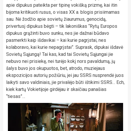
apie dipukus pateikta per tipinę vokišką prizmę, kai itin
bijoma kritikuoti rusus, o visas XX a. blogis prisiimamas
sau. Nė žodžio apie sovietų žiaurumus, genocidą,
privertusį dipukus bėgti – tik lakoniškas “Rytų Europos
dipukus grąžinti buvo sunku, nes jie dažnai būdavo
pasmerkti kaip išdavikai – kai kurie pagrįstai, nes
kolaboravo, kai kurie nepagrįstai”. Suprask, dipukai išdavė
Sovietų Sąjungą! Tai kas, kad tai Sovietų Sąjungai jie
nebuvo nei prisiekę, nei turėjo kokį nors pavaldumą, jų
šalys buvo jos okupuotos, bet, atrodo, muziejaus
ekspozicijos autorių požiūriu, jei jau SSRS nusprendė juos
laikyti savo valdiniais, jie privalėjo būti ištikimi SSRS… Ech,
kiek kartų Vokietijoje girdėjau ir skaičiau panašias
“tiesas”…