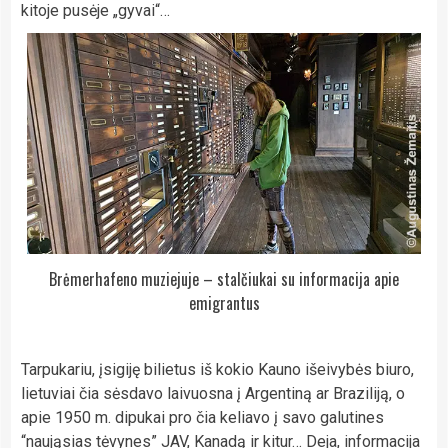
kitoje pusėje „gyvai“…
Brėmerhafeno muziejuje – stalčiukai su informacija apie
emigrantus
Tarpukariu, įsigiję bilietus iš kokio Kauno išeivybės biuro,
lietuviai čia sėsdavo laivuosna į Argentiną ar Braziliją, o
apie 1950 m. dipukai pro čia keliavo į savo galutines
“naująsias tėvynes” JAV, Kanadą ir kitur… Deja, informacija