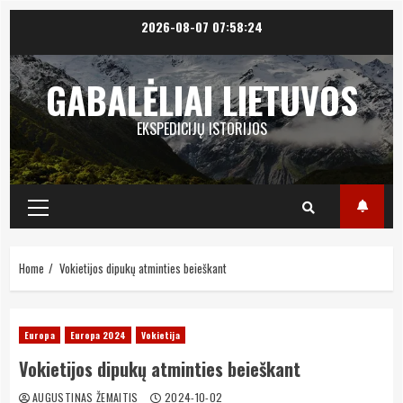
Skip
2026-08-07
07:58:25
to
content
GABALĖLIAI LIETUVOS
EKSPEDICIJŲ ISTORIJOS
Primary
Menu
Home
Vokietijos dipukų atminties beieškant
Europa
Europa 2024
Vokietija
Vokietijos dipukų atminties beieškant
AUGUSTINAS ŽEMAITIS
2024-10-02