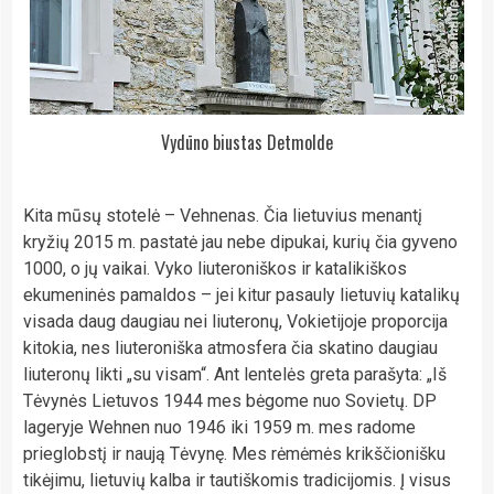
Vydūno biustas Detmolde
Kita mūsų stotelė – Vehnenas. Čia lietuvius menantį
kryžių 2015 m. pastatė jau nebe dipukai, kurių čia gyveno
1000, o jų vaikai. Vyko liuteroniškos ir katalikiškos
ekumeninės pamaldos – jei kitur pasauly lietuvių katalikų
visada daug daugiau nei liuteronų, Vokietijoje proporcija
kitokia, nes liuteroniška atmosfera čia skatino daugiau
liuteronų likti „su visam“. Ant lentelės greta parašyta: „Iš
Tėvynės Lietuvos 1944 mes bėgome nuo Sovietų. DP
lageryje Wehnen nuo 1946 iki 1959 m. mes radome
prieglobstį ir naują Tėvynę. Mes rėmėmės krikščionišku
tikėjimu, lietuvių kalba ir tautiškomis tradicijomis. Į visus