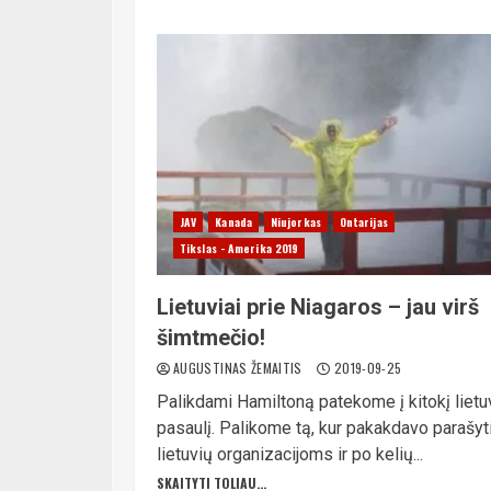
JAV
Kanada
Niujorkas
Ontarijas
Tikslas - Amerika 2019
Lietuviai prie Niagaros – jau virš
šimtmečio!
AUGUSTINAS ŽEMAITIS
2019-09-25
Palikdami Hamiltoną patekome į kitokį lietu
pasaulį. Palikome tą, kur pakakdavo parašyt
lietuvių organizacijoms ir po kelių...
SKAITYTI TOLIAU...