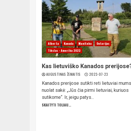
Alberta
Kanada
Manitoba
Ontarijas
Tikslas - Amerika 2023
Kas lietuviško Kanados prerijose
AUGUSTINAS ŽEMAITIS
2023-07-23
Kanados prerijose sutikti reti lietuviai mum
nuolat sakė: „Jūs čia pirmi lietuviai, kuriuos
sutikome“. Ir, jeigu patys...
SKAITYTI TOLIAU...