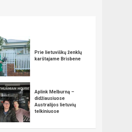
Prie lietuviškų ženklų
karštajame Brisbene
Aplink Melburną –
didžiausiuose
Australijos lietuvių
telkiniuose