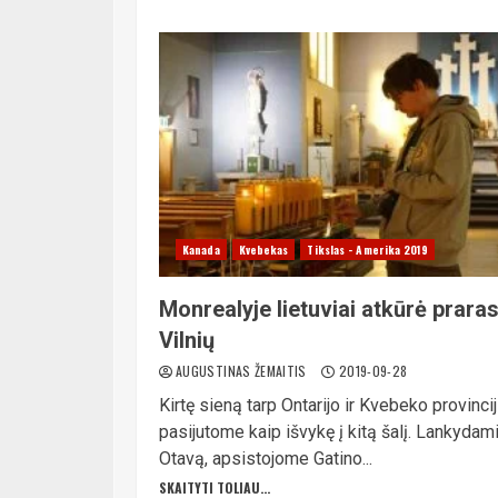
Kanada
Kvebekas
Tikslas - Amerika 2019
Monrealyje lietuviai atkūrė prara
Vilnių
AUGUSTINAS ŽEMAITIS
2019-09-28
Kirtę sieną tarp Ontarijo ir Kvebeko provincij
pasijutome kaip išvykę į kitą šalį. Lankydam
Otavą, apsistojome Gatino...
SKAITYTI TOLIAU...