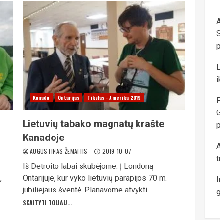
A
S
p
i
Kanada
Ontarijas
Tikslas - Amerika 2019
P
G
Lietuvių tabako magnatų krašte
p
Kanadoje
A
AUGUSTINAS ŽEMAITIS
2019-10-07
t
Iš Detroito labai skubėjome. Į Londoną
,
Ontarijuje, kur vyko lietuvių parapijos 70 m.
I
jubiliejaus šventė. Planavome atvykti...
g
SKAITYTI TOLIAU...