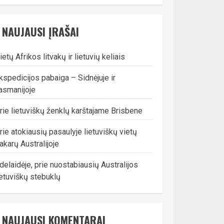
NAUJAUSI ĮRAŠAI
ietų Afrikos litvakų ir lietuvių keliais
kspedicijos pabaiga – Sidnėjuje ir
asmanijoje
rie lietuviškų ženklų karštajame Brisbene
rie atokiausių pasaulyje lietuviškų vietų
akarų Australijoje
delaidėje, prie nuostabiausių Australijos
ietuviškų stebuklų
NAUJAUSI KOMENTARAI