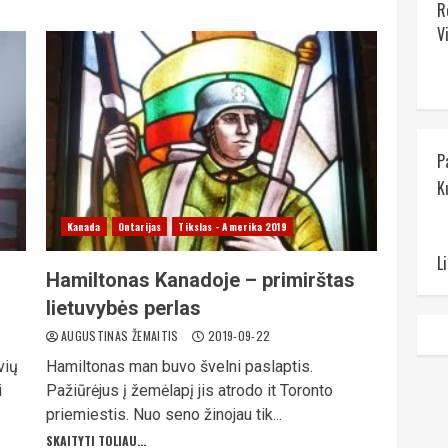
R
V
P
K
Kanada
Ontarijas
Tikslas - Amerika 2019
L
Hamiltonas Kanadoje – primirštas
lietuvybės perlas
AUGUSTINAS ŽEMAITIS
2019-09-22
vių
Hamiltonas man buvo švelni paslaptis.
i
Pažiūrėjus į žemėlapį jis atrodo it Toronto
priemiestis. Nuo seno žinojau tik...
SKAITYTI TOLIAU...