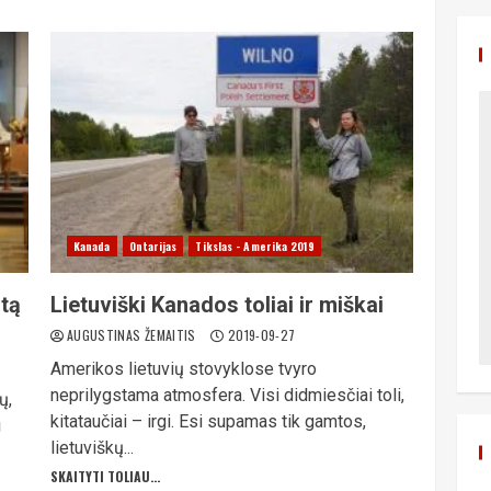
Kanada
Ontarijas
Tikslas - Amerika 2019
stą
Lietuviški Kanados toliai ir miškai
AUGUSTINAS ŽEMAITIS
2019-09-27
Amerikos lietuvių stovyklose tvyro
neprilygstama atmosfera. Visi didmiesčiai toli,
ų,
kitataučiai – irgi. Esi supamas tik gamtos,
i
lietuviškų...
SKAITYTI TOLIAU...