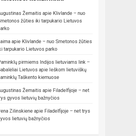
ugustinas Žemaitis
apie
Klivlande – nuo
metonos žūties iki tarpukario Lietuvos
arko
Laima
apie
Klivlande – nuo Smetonos žūties
ki tarpukario Lietuvos parko
aminklų pirmiems Indijos lietuviams link –
abalėliai Lietuvos
apie
Ieškom lietuviškų
aminklų Taškento kiemuose
ugustinas Žemaitis
apie
Filadelfijoje – net
rys gyvos lietuvių bažnyčios
rena Zilinskiene
apie
Filadelfijoje – net trys
yvos lietuvių bažnyčios