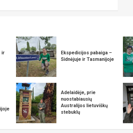
 ir
Ekspedicijos pabaiga –
Sidnėjuje ir Tasmanijoje
Adelaidėje, prie
nuostabiausių
Australijos lietuviškų
ijoje
stebuklų