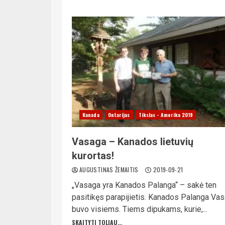
Kanada
Ontarijas
Tikslas - Amerika 2019
Vasaga – Kanados lietuvių
kurortas!
AUGUSTINAS ŽEMAITIS
2019-09-21
„Vasaga yra Kanados Palanga“ – sakė ten
pasitikęs parapijietis. Kanados Palanga Va
buvo visiems. Tiems dipukams, kurie,...
SKAITYTI TOLIAU...