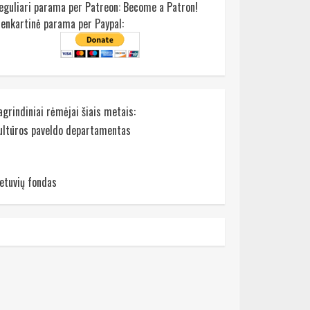
eguliari parama per Patreon:
Become a Patron!
ienkartinė parama per Paypal:
agrindiniai rėmėjai šiais metais:
ultūros paveldo departamentas
ietuvių fondas