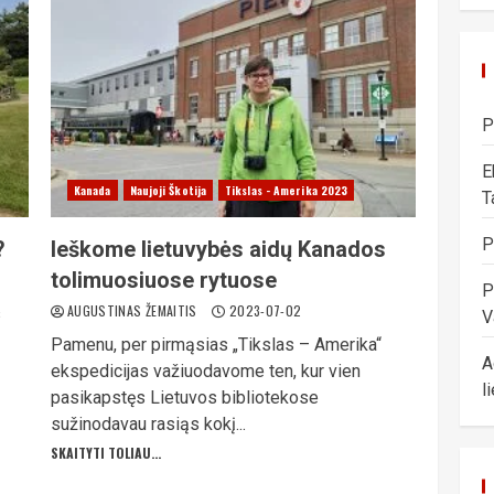
P
E
Kanada
Naujoji Škotija
Tikslas - Amerika 2023
T
P
?
Ieškome lietuvybės aidų Kanados
tolimuosiuose rytuose
P
AUGUSTINAS ŽEMAITIS
2023-07-02
s
V
Pamenu, per pirmąsias „Tikslas – Amerika“
A
ekspedicijas važiuodavome ten, kur vien
l
pasikapstęs Lietuvos bibliotekose
sužinodavau rasiąs kokį...
SKAITYTI TOLIAU...