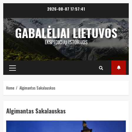
Skip
2026-08-07
17:57:41
to
content
GABALĖLIAI LIETUVOS
EKSPEDICIJŲ ISTORIJOS
Primary
Menu
Home
Algimantas Sakalauskas
Algimantas Sakalauskas