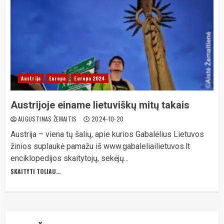
Austrija
Europa
Europa 2024
Austrijoje einame lietuviškų mitų takais
AUGUSTINAS ŽEMAITIS
2024-10-20
Austrija – viena tų šalių, apie kurios Gabalėlius Lietuvos
žinios suplaukė pamažu iš www.gabaleliailietuvos.lt
enciklopedijos skaitytojų, sekėjų...
SKAITYTI TOLIAU...