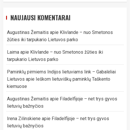
NAUJAUSI KOMENTARAI
Augustinas Žemaitis
apie
Klivlande – nuo Smetonos
žūties iki tarpukario Lietuvos parko
Laima
apie
Klivlande – nuo Smetonos žūties iki
tarpukario Lietuvos parko
Paminklų pirmiems Indijos lietuviams link – Gabalėliai
Lietuvos
apie
Ieškom lietuviškų paminklų Taškento
kiemuose
Augustinas Žemaitis
apie
Filadelfijoje – net trys gyvos
lietuvių bažnyčios
Irena Zilinskiene
apie
Filadelfijoje – net trys gyvos
lietuvių bažnyčios