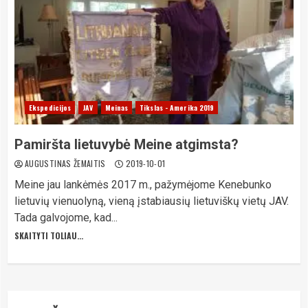
Ekspedicijos
JAV
Meinas
Tikslas - Amerika 2019
Pamiršta lietuvybė Meine atgimsta?
AUGUSTINAS ŽEMAITIS
2019-10-01
Meine jau lankėmės 2017 m., pažymėjome Kenebunko
lietuvių vienuolyną, vieną įstabiausių lietuviškų vietų JAV.
Tada galvojome, kad...
SKAITYTI TOLIAU...