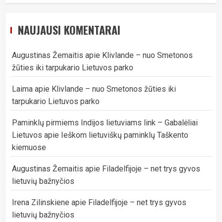
NAUJAUSI KOMENTARAI
Augustinas Žemaitis
apie
Klivlande – nuo Smetonos
žūties iki tarpukario Lietuvos parko
Laima
apie
Klivlande – nuo Smetonos žūties iki
tarpukario Lietuvos parko
Paminklų pirmiems Indijos lietuviams link – Gabalėliai
Lietuvos
apie
Ieškom lietuviškų paminklų Taškento
kiemuose
Augustinas Žemaitis
apie
Filadelfijoje – net trys gyvos
lietuvių bažnyčios
Irena Zilinskiene
apie
Filadelfijoje – net trys gyvos
lietuvių bažnyčios