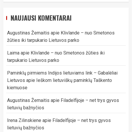
NAUJAUSI KOMENTARAI
Augustinas Žemaitis
apie
Klivlande – nuo Smetonos
žūties iki tarpukario Lietuvos parko
Laima
apie
Klivlande – nuo Smetonos žūties iki
tarpukario Lietuvos parko
Paminklų pirmiems Indijos lietuviams link – Gabalėliai
Lietuvos
apie
Ieškom lietuviškų paminklų Taškento
kiemuose
Augustinas Žemaitis
apie
Filadelfijoje – net trys gyvos
lietuvių bažnyčios
Irena Zilinskiene
apie
Filadelfijoje – net trys gyvos
lietuvių bažnyčios