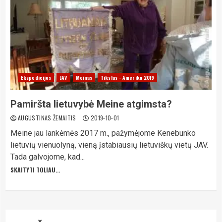
Ekspedicijos
JAV
Meinas
Tikslas - Amerika 2019
Pamiršta lietuvybė Meine atgimsta?
AUGUSTINAS ŽEMAITIS
2019-10-01
Meine jau lankėmės 2017 m., pažymėjome Kenebunko
lietuvių vienuolyną, vieną įstabiausių lietuviškų vietų JAV.
Tada galvojome, kad...
SKAITYTI TOLIAU...