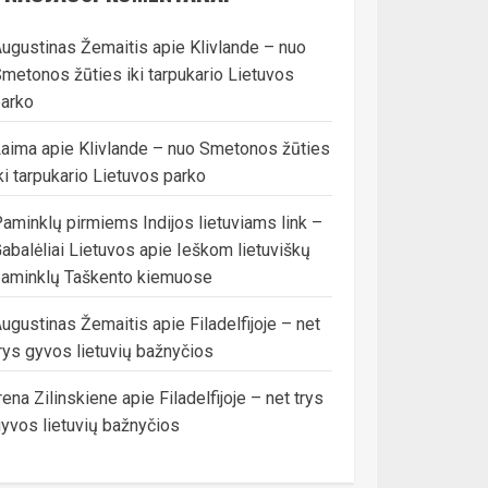
ugustinas Žemaitis
apie
Klivlande – nuo
metonos žūties iki tarpukario Lietuvos
arko
Laima
apie
Klivlande – nuo Smetonos žūties
ki tarpukario Lietuvos parko
aminklų pirmiems Indijos lietuviams link –
abalėliai Lietuvos
apie
Ieškom lietuviškų
aminklų Taškento kiemuose
ugustinas Žemaitis
apie
Filadelfijoje – net
rys gyvos lietuvių bažnyčios
rena Zilinskiene
apie
Filadelfijoje – net trys
yvos lietuvių bažnyčios