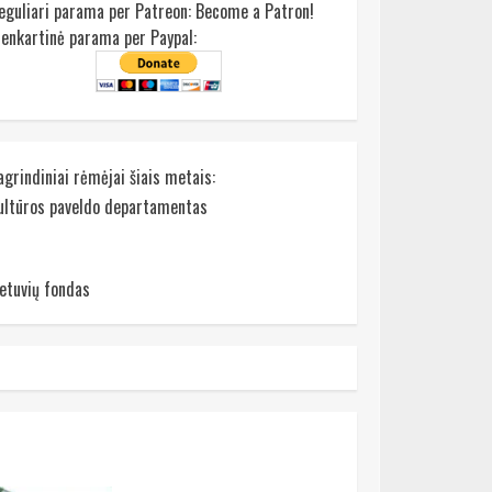
eguliari parama per Patreon:
Become a Patron!
ienkartinė parama per Paypal:
agrindiniai rėmėjai šiais metais:
ultūros paveldo departamentas
ietuvių fondas