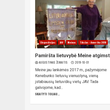
Ekspedicijos
JAV
Meinas
Tikslas - Amerika 2019
Pamiršta lietuvybė Meine atgims
AUGUSTINAS ŽEMAITIS
2019-10-01
Meine jau lankėmės 2017 m., pažymėjome
Kenebunko lietuvių vienuolyną, vieną
įstabiausių lietuviškų vietų JAV. Tada
galvojome, kad...
SKAITYTI TOLIAU...