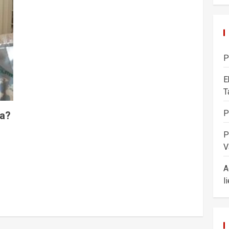
P
E
T
P
ta?
P
V
A
l