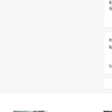
R
V
P
K
L