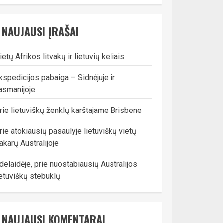
NAUJAUSI ĮRAŠAI
ietų Afrikos litvakų ir lietuvių keliais
kspedicijos pabaiga – Sidnėjuje ir
asmanijoje
rie lietuviškų ženklų karštajame Brisbene
rie atokiausių pasaulyje lietuviškų vietų
akarų Australijoje
delaidėje, prie nuostabiausių Australijos
ietuviškų stebuklų
NAUJAUSI KOMENTARAI