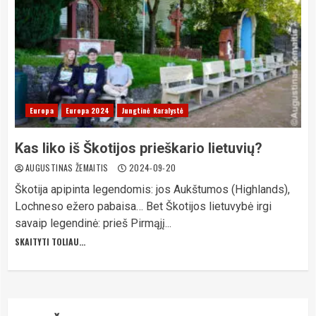
Europa
Europa 2024
Jungtinė Karalystė
Kas liko iš Škotijos prieškario lietuvių?
AUGUSTINAS ŽEMAITIS
2024-09-20
Škotija apipinta legendomis: jos Aukštumos (Highlands),
Lochneso ežero pabaisa… Bet Škotijos lietuvybė irgi
savaip legendinė: prieš Pirmąjį...
SKAITYTI TOLIAU...