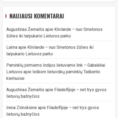
NAUJAUSI KOMENTARAI
Augustinas Žemaitis
apie
Klivlande – nuo Smetonos
žūties iki tarpukario Lietuvos parko
Laima
apie
Klivlande – nuo Smetonos žūties iki
tarpukario Lietuvos parko
Paminklų pirmiems Indijos lietuviams link – Gabalėliai
Lietuvos
apie
Ieškom lietuviškų paminklų Taškento
kiemuose
Augustinas Žemaitis
apie
Filadelfijoje – net trys gyvos
lietuvių bažnyčios
Irena Zilinskiene
apie
Filadelfijoje – net trys gyvos
lietuvių bažnyčios