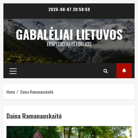
Skip
2026-08-07
20:58:59
to
content
GABALĖLIAI LIETUVOS
EKSPEDICIJŲ ISTORIJOS
Primary
Menu
Home
Daina Ramanauskaitė
Daina Ramanauskaitė