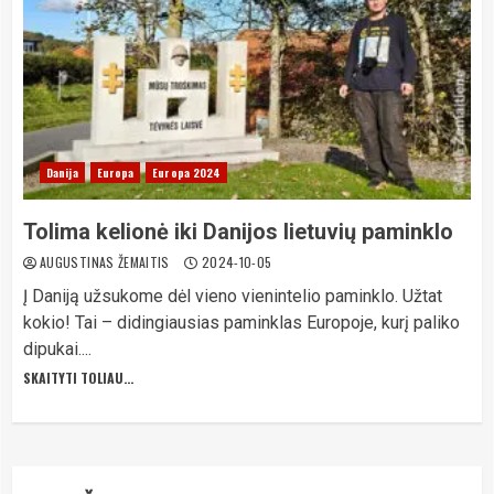
Danija
Europa
Europa 2024
Tolima kelionė iki Danijos lietuvių paminklo
AUGUSTINAS ŽEMAITIS
2024-10-05
Į Daniją užsukome dėl vieno vienintelio paminklo. Užtat
kokio! Tai – didingiausias paminklas Europoje, kurį paliko
dipukai....
SKAITYTI TOLIAU...