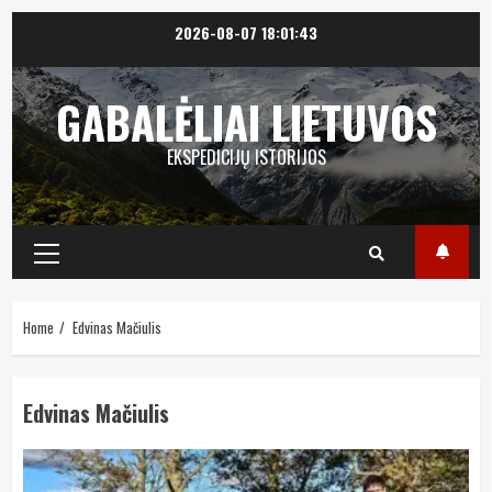
Skip
2026-08-07
18:01:43
to
content
GABALĖLIAI LIETUVOS
EKSPEDICIJŲ ISTORIJOS
Primary
Menu
Home
Edvinas Mačiulis
Edvinas Mačiulis