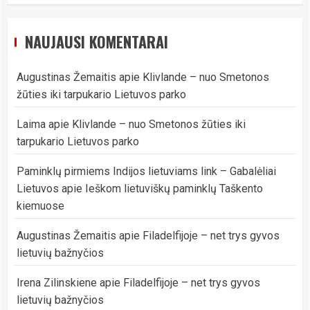
NAUJAUSI KOMENTARAI
Augustinas Žemaitis
apie
Klivlande – nuo Smetonos
žūties iki tarpukario Lietuvos parko
Laima
apie
Klivlande – nuo Smetonos žūties iki
tarpukario Lietuvos parko
Paminklų pirmiems Indijos lietuviams link – Gabalėliai
Lietuvos
apie
Ieškom lietuviškų paminklų Taškento
kiemuose
Augustinas Žemaitis
apie
Filadelfijoje – net trys gyvos
lietuvių bažnyčios
Irena Zilinskiene
apie
Filadelfijoje – net trys gyvos
lietuvių bažnyčios