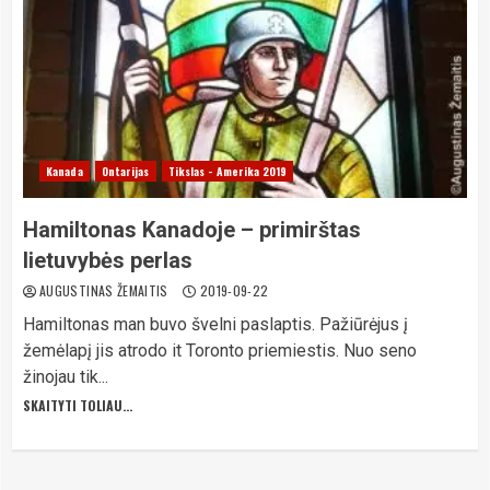
Kanada
Ontarijas
Tikslas - Amerika 2019
Hamiltonas Kanadoje – primirštas
lietuvybės perlas
AUGUSTINAS ŽEMAITIS
2019-09-22
Hamiltonas man buvo švelni paslaptis. Pažiūrėjus į
žemėlapį jis atrodo it Toronto priemiestis. Nuo seno
žinojau tik...
SKAITYTI TOLIAU...