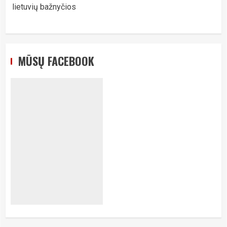
lietuvių bažnyčios
MŪSŲ FACEBOOK