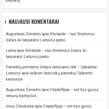
stebuklų
NAUJAUSI KOMENTARAI
Augustinas Žemaitis
apie
Klivlande – nuo Smetonos
žūties iki tarpukario Lietuvos parko
Laima
apie
Klivlande – nuo Smetonos žūties iki
tarpukario Lietuvos parko
Paminklų pirmiems Indijos lietuviams link – Gabalėliai
Lietuvos
apie
Ieškom lietuviškų paminklų Taškento
kiemuose
Augustinas Žemaitis
apie
Filadelfijoje – net trys gyvos
lietuvių bažnyčios
Irena Zilinskiene
apie
Filadelfijoje – net trys gyvos