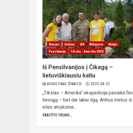
Ilinojus
Indiana
JAV
Mičiganas
Ohajas
Pensilvanija
Tikslas - Amerika 2023
Iš Pensilvanijos į Čikagą –
lietuviškiausiu keliu
AUGUSTINAS ŽEMAITIS
2023-08-22
„Tikslas – Amerika“ ekspedicija pasiekė fin
tiesiąją – bet dar labai ilgą. Antrus metus iš
eilės atvykome...
SKAITYTI TOLIAU...