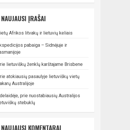
NAUJAUSI ĮRAŠAI
ietų Afrikos litvakų ir lietuvių keliais
kspedicijos pabaiga – Sidnėjuje ir
asmanijoje
rie lietuviškų ženklų karštajame Brisbene
rie atokiausių pasaulyje lietuviškų vietų
akarų Australijoje
delaidėje, prie nuostabiausių Australijos
ietuviškų stebuklų
NAUJAUSI KOMENTARAI