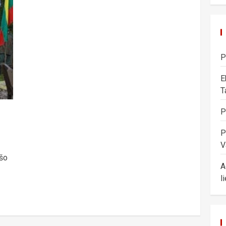
P
E
T
P
P
V
išo
A
l