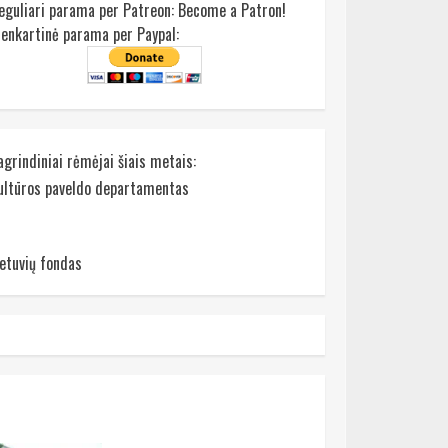
eguliari parama per Patreon:
Become a Patron!
ienkartinė parama per Paypal:
agrindiniai rėmėjai šiais metais:
ultūros paveldo departamentas
ietuvių fondas