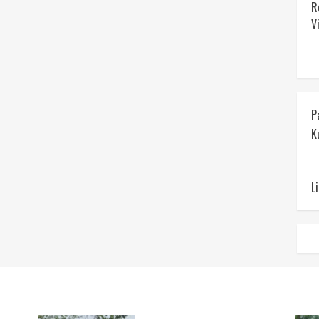
R
V
P
K
L