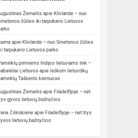
ugustinas Žemaitis
apie
Klivlande – nuo
metonos žūties iki tarpukario Lietuvos
arko
Laima
apie
Klivlande – nuo Smetonos žūties
ki tarpukario Lietuvos parko
aminklų pirmiems Indijos lietuviams link –
abalėliai Lietuvos
apie
Ieškom lietuviškų
aminklų Taškento kiemuose
ugustinas Žemaitis
apie
Filadelfijoje – net
rys gyvos lietuvių bažnyčios
rena Zilinskiene
apie
Filadelfijoje – net trys
yvos lietuvių bažnyčios