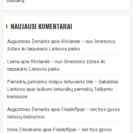
stebuklų
NAUJAUSI KOMENTARAI
Augustinas Žemaitis
apie
Klivlande – nuo Smetonos
žūties iki tarpukario Lietuvos parko
Laima
apie
Klivlande – nuo Smetonos žūties iki
tarpukario Lietuvos parko
Paminklų pirmiems Indijos lietuviams link – Gabalėliai
Lietuvos
apie
Ieškom lietuviškų paminklų Taškento
kiemuose
Augustinas Žemaitis
apie
Filadelfijoje – net trys gyvos
lietuvių bažnyčios
Irena Zilinskiene
apie
Filadelfijoje – net trys gyvos