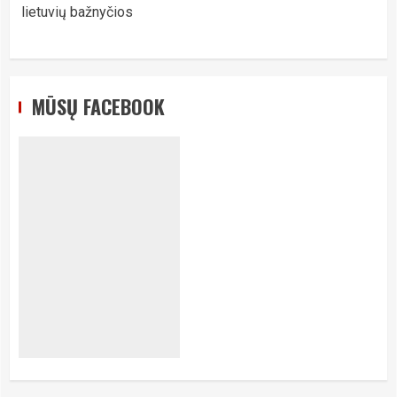
lietuvių bažnyčios
MŪSŲ FACEBOOK