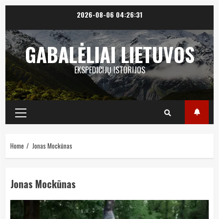
Skip
2026-08-06
04:26:31
to
content
GABALĖLIAI LIETUVOS
EKSPEDICIJŲ ISTORIJOS
Primary
Menu
Home
Jonas Mockūnas
Jonas Mockūnas